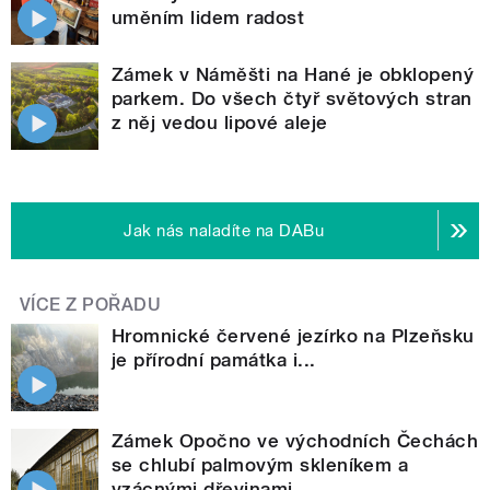
uměním lidem radost
Zámek v Náměšti na Hané je obklopený
parkem. Do všech čtyř světových stran
z něj vedou lipové aleje
Jak nás naladíte na DABu
VÍCE Z POŘADU
Hromnické červené jezírko na Plzeňsku
je přírodní památka i...
Zámek Opočno ve východních Čechách
se chlubí palmovým skleníkem a
vzácnými dřevinami