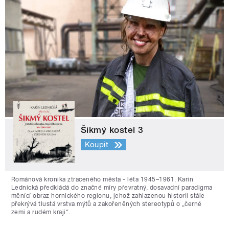
Šikmý kostel 3
Koupit
Románová kronika ztraceného města - léta 1945–1961. Karin
Lednická předkládá do značné míry převratný, dosavadní paradigma
měnící obraz hornického regionu, jehož zahlazenou historii stále
překrývá tlustá vrstva mýtů a zakořeněných stereotypů o „černé
zemi a rudém kraji“.