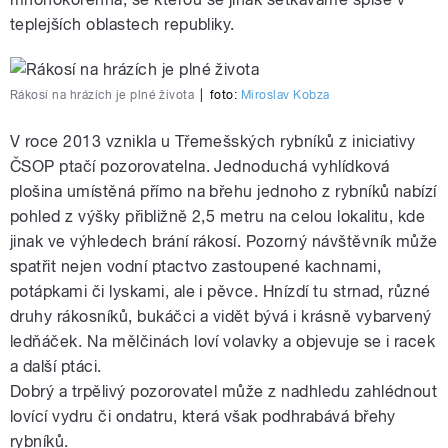
teplejších oblastech republiky.
Rákosí na hrázích je plné života
|
foto:
Miroslav Kobza
V roce 2013 vznikla u Třemešských rybníků z iniciativy
ČSOP ptačí pozorovatelna. Jednoduchá vyhlídková
plošina umístěná přímo na břehu jednoho z rybníků nabízí
pohled z výšky přibližně 2,5 metru na celou lokalitu, kde
jinak ve výhledech brání rákosí. Pozorný návštěvník může
spatřit nejen vodní ptactvo zastoupené kachnami,
potápkami či lyskami, ale i pěvce. Hnízdí tu strnad, různé
druhy rákosníků, bukáčci a vidět bývá i krásně vybarvený
ledňáček. Na mělčinách loví volavky a objevuje se i racek
a další ptáci.
Dobrý a trpělivý pozorovatel může z nadhledu zahlédnout
lovící vydru či ondatru, která však podhrabává břehy
rybníků.