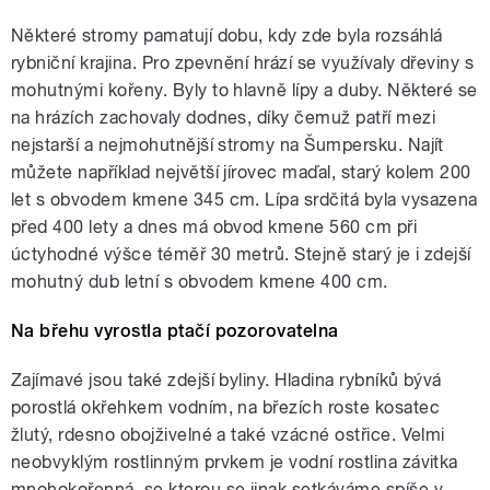
Některé stromy pamatují dobu, kdy zde byla rozsáhlá
rybniční krajina. Pro zpevnění hrází se využívaly dřeviny s
mohutnými kořeny. Byly to hlavně lípy a duby. Některé se
na hrázích zachovaly dodnes, díky čemuž patří mezi
nejstarší a nejmohutnější stromy na Šumpersku. Najít
můžete například největší jírovec maďal, starý kolem 200
let s obvodem kmene 345 cm. Lípa srdčitá byla vysazena
před 400 lety a dnes má obvod kmene 560 cm při
úctyhodné výšce téměř 30 metrů. Stejně starý je i zdejší
mohutný dub letní s obvodem kmene 400 cm.
Na břehu vyrostla ptačí pozorovatelna
Zajímavé jsou také zdejší byliny. Hladina rybníků bývá
porostlá okřehkem vodním, na březích roste kosatec
žlutý, rdesno obojživelné a také vzácné ostřice. Velmi
neobvyklým rostlinným prvkem je vodní rostlina závitka
mnohokořenná, se kterou se jinak setkáváme spíše v