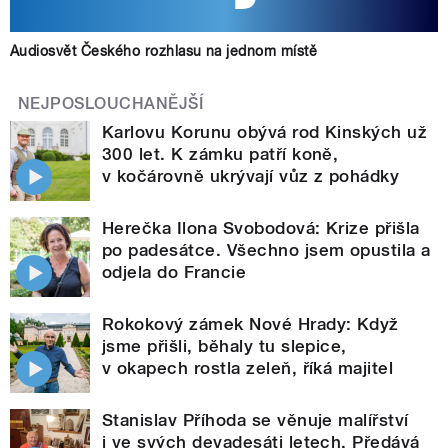
Audiosvět Českého rozhlasu na jednom místě
NEJPOSLOUCHANĚJŠÍ
Karlovu Korunu obývá rod Kinských už
300 let. K zámku patří koně,
v kočárovně ukrývají vůz z pohádky
Herečka Ilona Svobodová: Krize přišla
po padesátce. Všechno jsem opustila a
odjela do Francie
Rokokový zámek Nové Hrady: Když
jsme přišli, běhaly tu slepice,
v okapech rostla zeleň, říká majitel
Stanislav Příhoda se věnuje malířství
i ve svých devadesáti letech. Předává