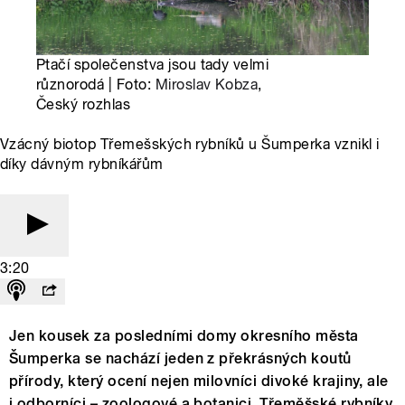
Ptačí společenstva jsou tady velmi
různorodá | Foto:
Miroslav Kobza
,
Český rozhlas
Vzácný biotop Třemešských rybníků u Šumperka vznikl i
díky dávným rybníkářům
3:20
Jen kousek za posledními domy okresního města
Šumperka se nachází jeden z překrásných koutů
přírody, který ocení nejen milovníci divoké krajiny, ale
i odborníci – zoologové a botanici. Třeměšské rybníky