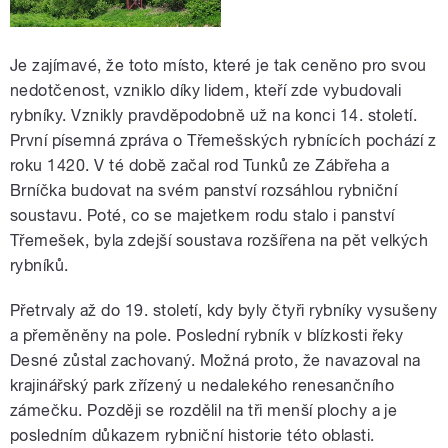
Je zajímavé, že toto místo, které je tak ceněno pro svou
nedotčenost, vzniklo díky lidem, kteří zde vybudovali
rybníky. Vznikly pravděpodobně už na konci 14. století.
První písemná zpráva o Třemešských rybnících pochází z
roku 1420. V té době začal rod Tunků ze Zábřeha a
Brníčka budovat na svém panství rozsáhlou rybniční
soustavu. Poté, co se majetkem rodu stalo i panství
Třemešek, byla zdejší soustava rozšířena na pět velkých
rybníků.
Přetrvaly až do 19. století, kdy byly čtyři rybníky vysušeny
a přeměněny na pole. Poslední rybník v blízkosti řeky
Desné zůstal zachovaný. Možná proto, že navazoval na
krajinářský park zřízený u nedalekého renesančního
zámečku. Později se rozdělil na tři menší plochy a je
posledním důkazem rybniční historie této oblasti.