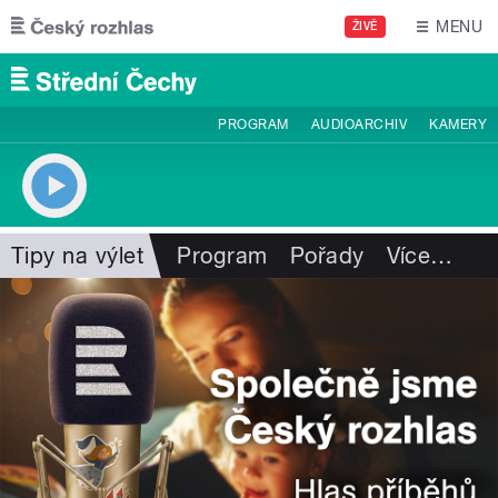
Přejít k hlavnímu obsahu
MENU
ŽIVĚ
PROGRAM
AUDIOARCHIV
KAMERY
Tipy na výlet
Program
Pořady
Více
…