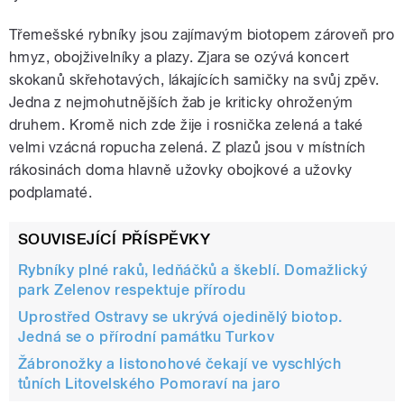
Třemešské rybníky jsou zajímavým biotopem zároveň pro
hmyz, obojživelníky a plazy. Zjara se ozývá koncert
skokanů skřehotavých, lákajících samičky na svůj zpěv.
Jedna z nejmohutnějších žab je kriticky ohroženým
druhem. Kromě nich zde žije i rosnička zelená a také
velmi vzácná ropucha zelená. Z plazů jsou v místních
rákosinách doma hlavně užovky obojkové a užovky
podplamaté.
SOUVISEJÍCÍ PŘÍSPĚVKY
Rybníky plné raků, ledňáčků a škeblí. Domažlický
park Zelenov respektuje přírodu
Uprostřed Ostravy se ukrývá ojedinělý biotop.
Jedná se o přírodní památku Turkov
Žábronožky a listonohové čekají ve vyschlých
tůních Litovelského Pomoraví na jaro