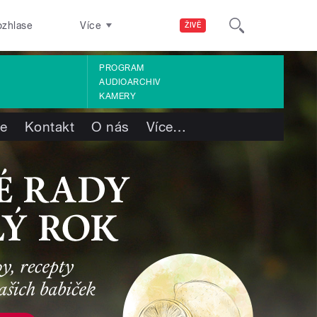
ozhlase
Více
ŽIVĚ
PROGRAM
AUDIOARCHIV
KAMERY
te
Kontakt
O nás
Více
…