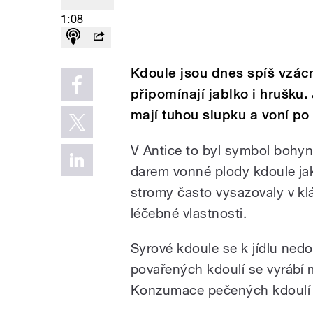
1:08
Kdoule jsou dnes spíš vzá
připomínají jablko i hrušku
mají tuhou slupku a voní po 
V Antice to byl symbol bohyn
darem vonné plody kdoule jak
stromy často vysazovaly v kl
léčebné vlastnosti.
Syrové kdoule se k jídlu ned
povařených kdoulí se vyrábí 
Konzumace pečených kdoulí 