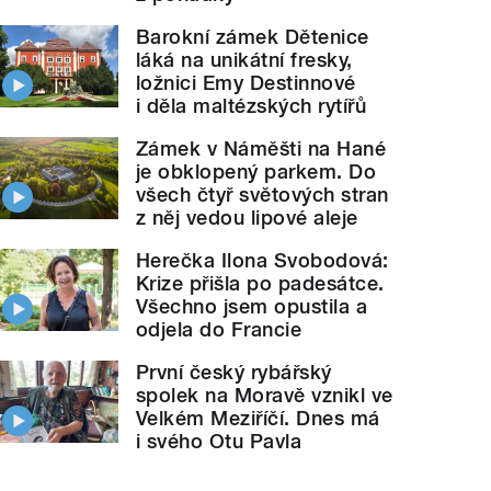
Barokní zámek Dětenice
láká na unikátní fresky,
ložnici Emy Destinnové
i děla maltézských rytířů
Zámek v Náměšti na Hané
je obklopený parkem. Do
všech čtyř světových stran
z něj vedou lipové aleje
Herečka Ilona Svobodová:
Krize přišla po padesátce.
Všechno jsem opustila a
odjela do Francie
První český rybářský
spolek na Moravě vznikl ve
Velkém Meziříčí. Dnes má
i svého Otu Pavla