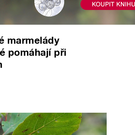
tné marmelády
né pomáhají při
h