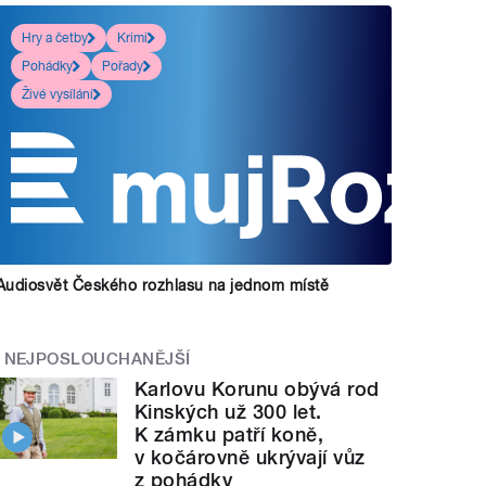
Hry a četby
Krimi
Pohádky
Pořady
Živé vysílání
Audiosvět Českého rozhlasu na jednom místě
NEJPOSLOUCHANĚJŠÍ
Karlovu Korunu obývá rod
Kinských už 300 let.
K zámku patří koně,
v kočárovně ukrývají vůz
z pohádky