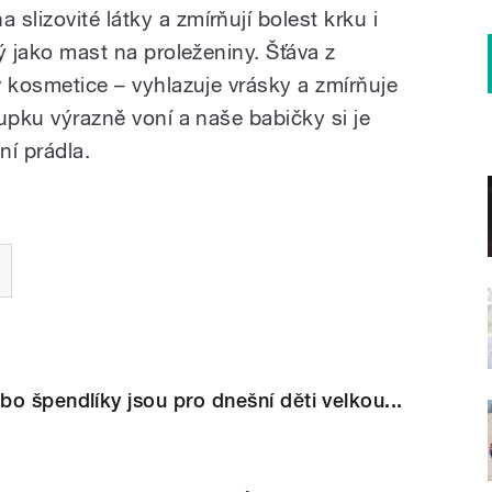
slizovité látky a zmírňují bolest krku i
ný jako mast na proleženiny. Šťáva z
 v kosmetice – vyhlazuje vrásky a zmírňuje
lupku výrazně voní a naše babičky si je
ní prádla.
o špendlíky jsou pro dnešní děti velkou...