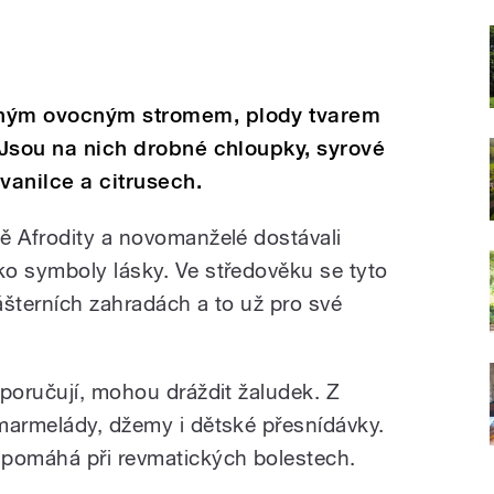
cným ovocným stromem, plody tvarem
. Jsou na nich drobné chloupky, syrové
vanilce a citrusech.
ě Afrodity a novomanželé dostávali
o symboly lásky. Ve středověku se tyto
ášterních zahradách a to už pro své
oporučují, mohou dráždit žaludek. Z
marmelády, džemy i dětské přesnídávky.
pomáhá při revmatických bolestech.