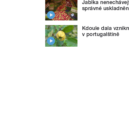
Jablka nenechávejte
správné uskladněn
Kdoule dala vzni
v portugalštině