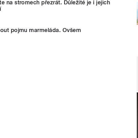
 na stromech přezrát. Důležité je i jejich
í
knout pojmu marmeláda. Ovšem