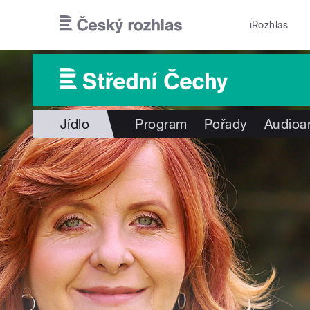
Přejít k hlavnímu obsahu
iRozhlas
Jídlo
Program
Pořady
Audioa