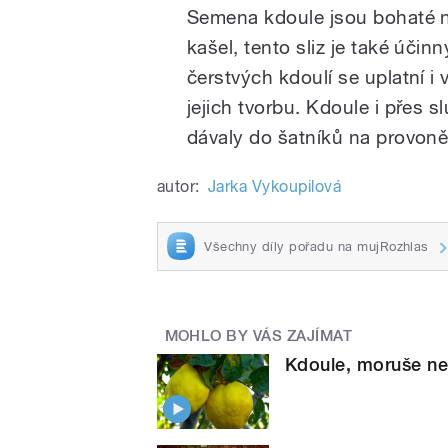
Semena kdoule jsou bohaté na 
kašel, tento sliz je také účin
čerstvých kdoulí se uplatní i
jejich tvorbu. Kdoule i přes s
dávaly do šatníků na provoně
autor:
Jarka Vykoupilová
Všechny díly pořadu na mujRozhlas
MOHLO BY VÁS ZAJÍMAT
Kdoule, moruše neb