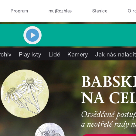
Program
mujRozhlas
Stanice
O r
rchiv
Playlisty
Lidé
Kamery
Jak nás naladí