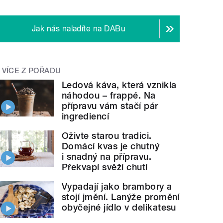
Jak nás naladíte na DABu
VÍCE Z POŘADU
Ledová káva, která vznikla
náhodou – frappé. Na
přípravu vám stačí pár
ingrediencí
Oživte starou tradici.
Domácí kvas je chutný
i snadný na přípravu.
Překvapí svěží chutí
Vypadají jako brambory a
stojí jmění. Lanýže promění
obyčejné jídlo v delikatesu