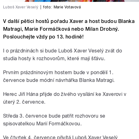
Luboš Xaver Veselý
|
foto:
Marie Votavová
V další pětici hostů pořadu Xaver a host budou Blanka
Matragi, Marie Formáčková nebo Milan Drobný.
Poslouchejte vždy po 13. hodině!
I o prázdninách si bude Luboš Xaver Veselý zvát do
studia hosty k rozhovorům, které mají šťávu.
Prvním prázdninovým hostem bude v pondělí 1.
července bude módní návrhářka Blanka Matragi.
Herec Jiří Hána přijde do živého vysílání ke Xaverovi v
úterý 2. července.
Středa 3. července bude patřit rozhovoru se
spisovatelkou Marií Formáčkovou.
Ve čtvrtek 4. července přivítá Luboš Xaver Veselý