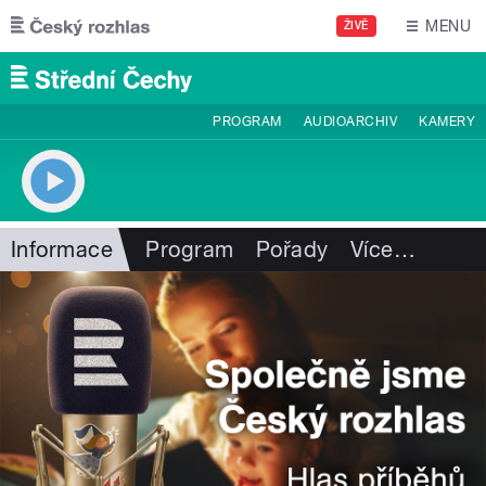
Přejít k hlavnímu obsahu
MENU
ŽIVĚ
PROGRAM
AUDIOARCHIV
KAMERY
Informace
Program
Pořady
Více
…