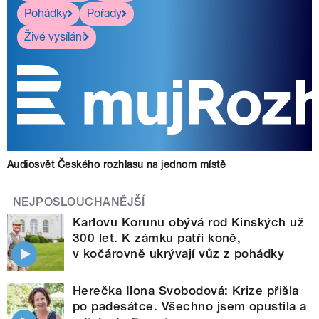
Pohádky
Pořady
Živé vysílání
Audiosvět Českého rozhlasu na jednom místě
NEJPOSLOUCHANĚJŠÍ
Karlovu Korunu obývá rod Kinských už
300 let. K zámku patří koně,
v kočárovně ukrývají vůz z pohádky
Herečka Ilona Svobodová: Krize přišla
po padesátce. Všechno jsem opustila a