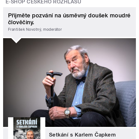
E-SHOP ČESKÉHO ROZHLASU
Přijměte pozvání na úsměvný doušek moudré
člověčiny.
František Novotný, moderátor
Setkání s Karlem Čapkem