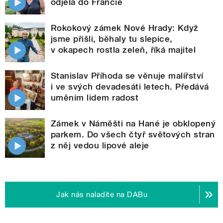
odjela do Francie
Rokokový zámek Nové Hrady: Když
jsme přišli, běhaly tu slepice,
v okapech rostla zeleň, říká majitel
Stanislav Příhoda se věnuje malířství
i ve svých devadesáti letech. Předává
uměním lidem radost
Zámek v Náměšti na Hané je obklopený
parkem. Do všech čtyř světových stran
z něj vedou lipové aleje
Jak nás naladíte na DABu