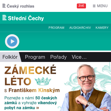
Přejít k hlavnímu obsahu
MENU
ŽIVĚ
PROGRAM
AUDIOARCHIV
KAMERY
Folklór
Program
Pořady
Více
…