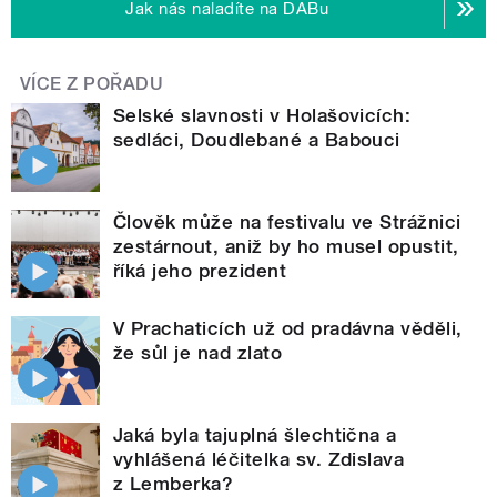
Jak nás naladíte na DABu
VÍCE Z POŘADU
Selské slavnosti v Holašovicích:
sedláci, Doudlebané a Babouci
Člověk může na festivalu ve Strážnici
zestárnout, aniž by ho musel opustit,
říká jeho prezident
V Prachaticích už od pradávna věděli,
že sůl je nad zlato
Jaká byla tajuplná šlechtična a
vyhlášená léčitelka sv. Zdislava
z Lemberka?