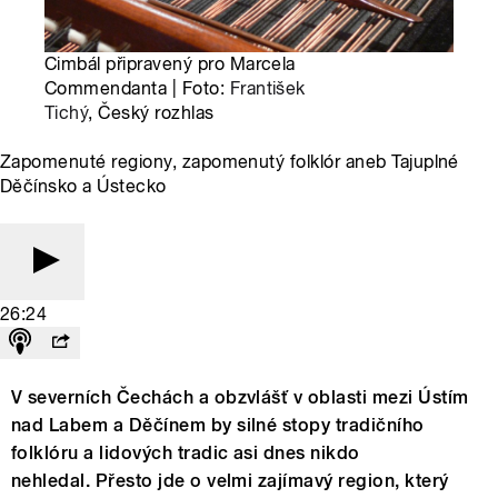
Cimbál připravený pro Marcela
Commendanta | Foto:
František
Tichý
, Český rozhlas
Zapomenuté regiony, zapomenutý folklór aneb Tajuplné
Děčínsko a Ústecko
26:24
V severních Čechách a obzvlášť v oblasti mezi Ústím
nad Labem a Děčínem by silné stopy tradičního
folklóru a lidových tradic asi dnes nikdo
nehledal. Přesto jde o velmi zajímavý region, který