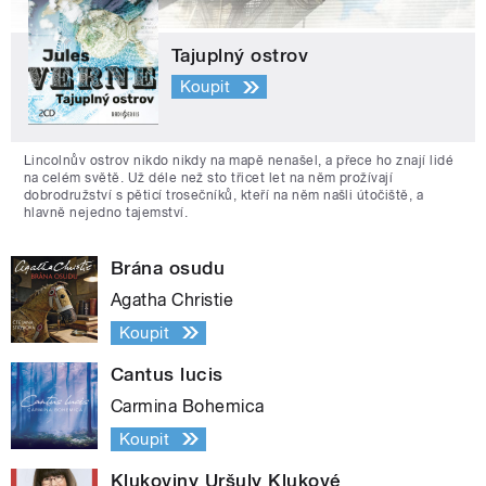
Tajuplný ostrov
Koupit
Lincolnův ostrov nikdo nikdy na mapě nenašel, a přece ho znají lidé
na celém světě. Už déle než sto třicet let na něm prožívají
dobrodružství s pěticí trosečníků, kteří na něm našli útočiště, a
hlavně nejedno tajemství.
Brána osudu
Agatha Christie
Koupit
Cantus lucis
Carmina Bohemica
Koupit
Klukoviny Uršuly Klukové