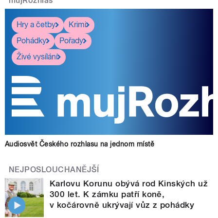
mujRozhlas
Hry a četby
Krimi
Pohádky
Pořady
Živé vysílání
Audiosvět Českého rozhlasu na jednom místě
NEJPOSLOUCHANĚJŠÍ
Karlovu Korunu obývá rod Kinských už
300 let. K zámku patří koně,
v kočárovně ukrývají vůz z pohádky