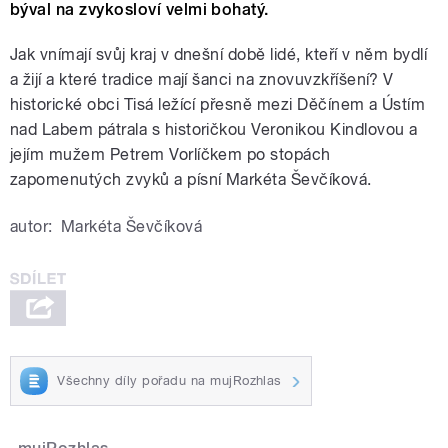
býval na zvykosloví velmi bohatý.
Jak vnímají svůj kraj v dnešní době lidé, kteří v něm bydlí
a žijí a které tradice mají šanci na znovuvzkříšení? V
historické obci Tisá ležící přesně mezi Děčínem a Ústím
nad Labem pátrala s historičkou Veronikou Kindlovou a
jejím mužem Petrem Vorlíčkem po stopách
zapomenutých zvyků a písní Markéta Ševčíková.
autor:
Markéta Ševčíková
Všechny díly pořadu na mujRozhlas