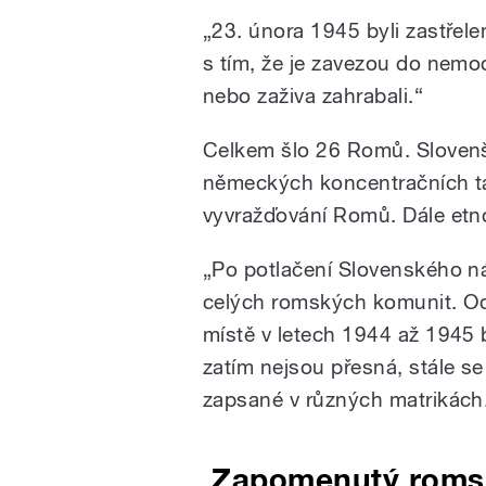
„23. února 1945 byli zastřele
s tím, že je zavezou do nemocn
nebo zaživa zahrabali.“
Celkem šlo 26 Romů. Slovenšt
německých koncentračních tá
vyvražďování Romů. Dále et
„Po potlačení Slovenského ná
celých romských komunit. Odh
místě v letech 1944 až 1945 
zatím nejsou přesná, stále se
zapsané v různých matrikách
Zapomenutý romsk