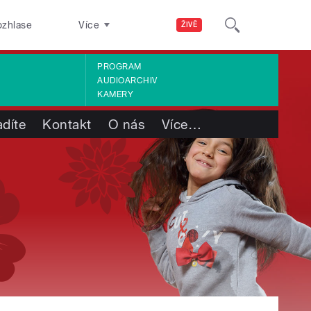
ozhlase
Více
ŽIVĚ
PROGRAM
AUDIOARCHIV
KAMERY
adíte
Kontakt
O nás
Více
…