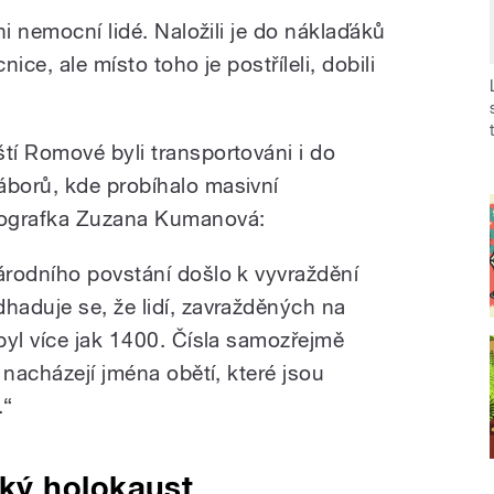
ni nemocní lidé. Naložili je do náklaďáků
ice, ale místo toho je postříleli, dobili
í Romové byli transportováni i do
borů, kde probíhalo masivní
nografka Zuzana Kumanová:
rodního povstání došlo k vyvraždění
aduje se, že lidí, zavražděných na
byl více jak 1400. Čísla samozřejmě
 nacházejí jména obětí, které jsou
.“
ý holokaust