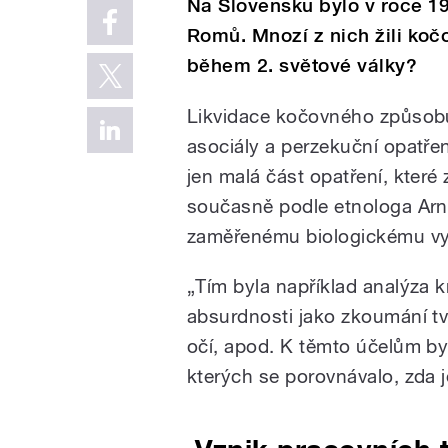
Na Slovensku bylo v roce 19
Romů. Mnozí z nich žili ko
během 2. světové války?
Likvidace kočovného způsobu 
asociály a perzekuční opatření
jen malá část opatření, které
současně podle etnologa Ar
zaměřenému biologickému vy
„Tím byla například analýza k
absurdnosti jako zkoumání tv
očí, apod. K těmto účelům byl
kterých se porovnávalo, zda j