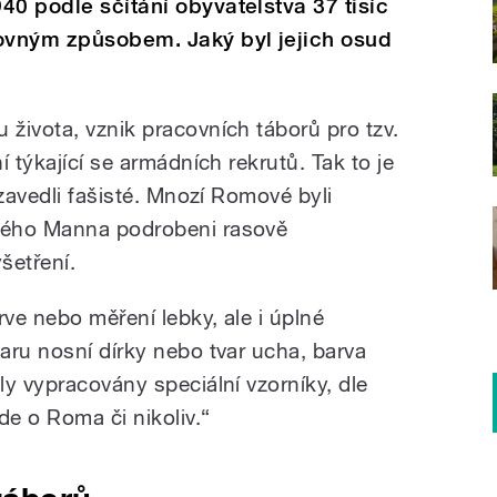
40 podle sčítání obyvatelstva 37 tisíc
čovným způsobem. Jaký byl jejich osud
života, vznik pracovních táborů pro tzv.
 týkající se armádních rekrutů. Tak to je
 zavedli fašisté. Mnozí Romové byli
ného Manna podrobeni rasově
šetření.
rve nebo měření lebky, ale i úplné
aru nosní dírky nebo tvar ucha, barva
y vypracovány speciální vzorníky, dle
de o Roma či nikoliv.“