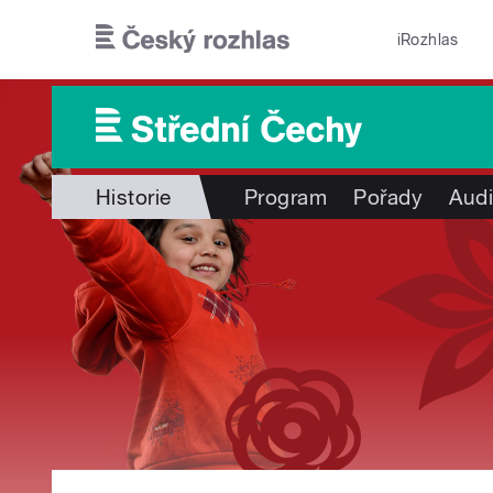
Přejít k hlavnímu obsahu
iRozhlas
Historie
Program
Pořady
Audi