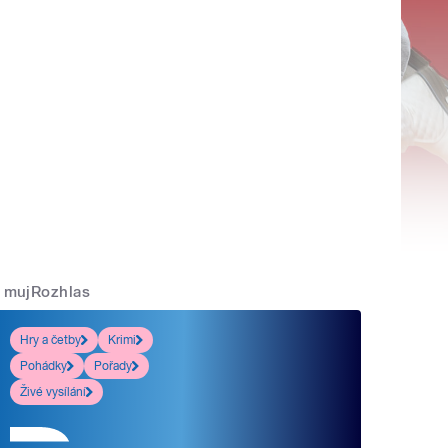
mujRozhlas
Hry a četby
Krimi
Pohádky
Pořady
Živé vysílání