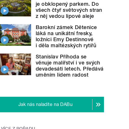
je obklopený parkem. Do
všech čtyř světových stran
z něj vedou lipové aleje
Barokní zámek Dětenice
láká na unikátní fresky,
ložnici Emy Destinnové
i děla maltézských rytířů
Stanislav Příhoda se
věnuje malířství i ve svých
devadesáti letech. Předává
uměním lidem radost
Jak nás naladíte na DABu
VÍCE Z POŘADU