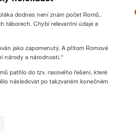
Poláka dodnes není znám počet Romů,
ch táborech. Chybí relevantní údaje a
ován jako zapomenutý. A přitom Romové
tní národy a národnosti.“
ů patřilo do tzv. rasového řešení, které
ělo následovat po takzvaném konečném