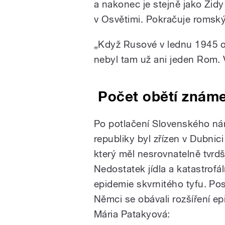
a nakonec je stejně jako Židy
v Osvětimi. Pokračuje romský
„Když Rusové v lednu 1945 os
nebyl tam už ani jeden Rom. V
Počet obětí známe 
Po potlačení Slovenského ná
republiky byl zřízen v Dubnic
který měl nesrovnatelně tvrdš
Nedostatek jídla a katastrofá
epidemie skvrnitého tyfu. P
Němci se obávali rozšíření e
Mária Patakyová: