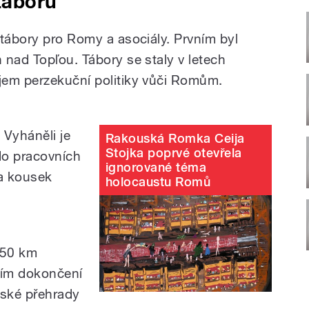
táborů
 tábory pro Romy a asociály. Prvním byl
 nad Topľou. Tábory se staly v letech
jem perzekuční politiky vůči Romům.
 Vyháněli je
Rakouská Romka Ceija
Stojka poprvé otevřela
 do pracovních
ignorované téma
 a kousek
holocaustu Romů
 50 km
ejím dokončení
vské přehrady