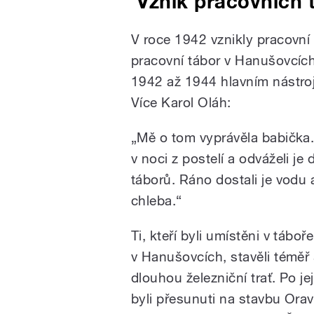
Vznik pracovních 
V roce 1942 vznikly pracovní
pracovní tábor v Hanušovcích
1942 až 1944 hlavním nástro
Více Karol Oláh:
„Mě o tom vyprávěla babička.
v noci z postelí a odváželi je
táborů. Ráno dostali je vodu
chleba.“
Ti, kteří byli umístěni v táboře
v Hanušovcích, stavěli téměř
dlouhou železniční trať. Po j
byli přesunuti na stavbu Ora