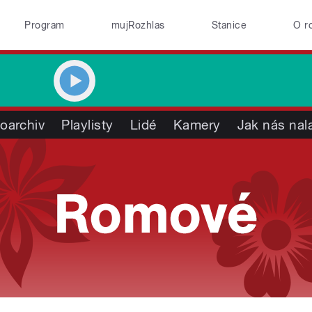
Program
mujRozhlas
Stanice
O r
oarchiv
Playlisty
Lidé
Kamery
Jak nás nal