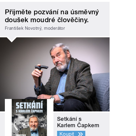
Přijměte pozvání na úsměvný
doušek moudré člověčiny.
František Novotný, moderátor
Setkání s
Karlem Čapkem
Koupit