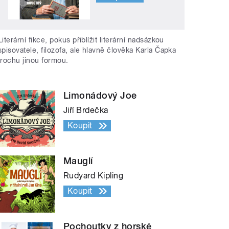
Literární fikce, pokus přiblížit literární nadsázkou
spisovatele, filozofa, ale hlavně člověka Karla Čapka
trochu jinou formou.
Limonádový Joe
Jiří Brdečka
Koupit
Mauglí
Rudyard Kipling
Koupit
Pochoutky z horské