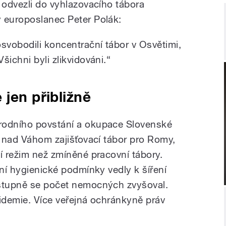
 odvezli do vyhlazovacího tábora
 europoslanec Peter Polák:
vobodili koncentrační tábor v Osvětimi,
šichni byli zlikvidováni.“
jen přibližně
rodního povstání a okupace Slovenské
i nad Váhom zajišťovací tábor pro Romy,
í režim než zmíněné pracovní tábory.
lní hygienické podmínky vedly k šíření
ostupně se počet nemocných zvyšoval.
pidemie. Více veřejná ochránkyně práv