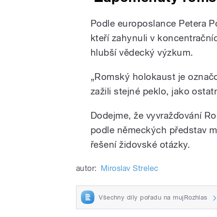
Podle europoslance Petera 
kteří zahynuli v koncentrační
hlubší vědecký výzkum.
„Romský holokaust je označ
zažili stejné peklo, jako osta
Dodejme, že vyvražďování Rom
podle německých představ m
řešení židovské otázky.
autor:
Miroslav Strelec
Všechny díly pořadu na mujRozhlas