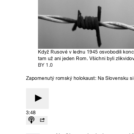
Když Rusové v lednu 1945 osvobodili konce
tam už ani jeden Rom. Všichni byli zlikvido
BY 1.0
Zapomenutý romský holokaust: Na Slovensku si 
3:48