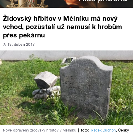
Židovský hřbitov v Mělníku má nový
vchod, pozůstalí už nemusí k hrobům
přes pekárnu
19. duben 2017
Nově opravený židovský hřbitov v Mělníku
|
foto:
Radek Duchoň
,
Český