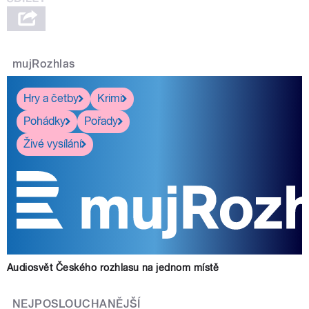
mujRozhlas
Hry a četby
Krimi
Pohádky
Pořady
Živé vysílání
Audiosvět Českého rozhlasu na jednom místě
NEJPOSLOUCHANĚJŠÍ