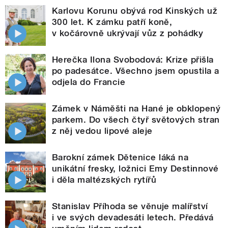
Karlovu Korunu obývá rod Kinských už
300 let. K zámku patří koně,
v kočárovně ukrývají vůz z pohádky
Herečka Ilona Svobodová: Krize přišla
po padesátce. Všechno jsem opustila a
odjela do Francie
Zámek v Náměšti na Hané je obklopený
parkem. Do všech čtyř světových stran
z něj vedou lipové aleje
Barokní zámek Dětenice láká na
unikátní fresky, ložnici Emy Destinnové
i děla maltézských rytířů
Stanislav Příhoda se věnuje malířství
i ve svých devadesáti letech. Předává