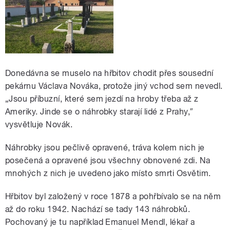
Donedávna se muselo na hřbitov chodit přes sousední
pekárnu Václava Nováka, protože jiný vchod sem nevedl.
„Jsou příbuzní, které sem jezdí na hroby třeba až z
Ameriky. Jinde se o náhrobky starají lidé z Prahy,″
vysvětluje Novák.
Náhrobky jsou pečlivě opravené, tráva kolem nich je
posečená a opravené jsou všechny obnovené zdi. Na
mnohých z nich je uvedeno jako místo smrti Osvětim.
Hřbitov byl založený v roce 1878 a pohřbívalo se na něm
až do roku 1942. Nachází se tady 143 náhrobků.
Pochovaný je tu například Emanuel Mendl, lékař a