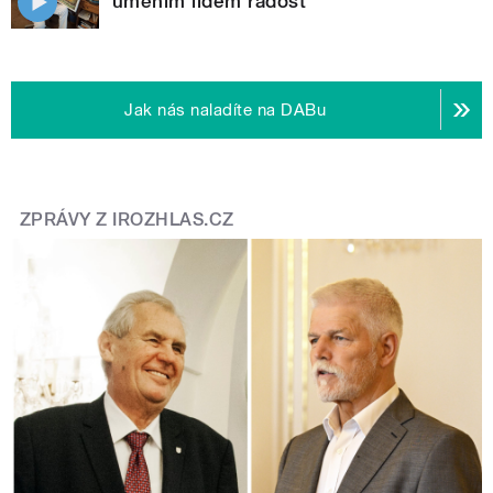
uměním lidem radost
Jak nás naladíte na DABu
ZPRÁVY Z IROZHLAS.CZ