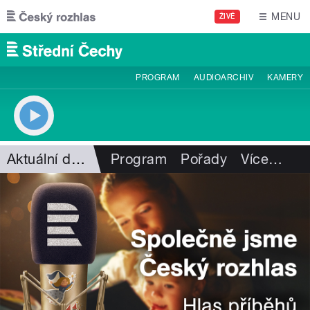
Přejít k hlavnímu obsahu
MENU
ŽIVĚ
PROGRAM
AUDIOARCHIV
KAMERY
Aktuální dění
Program
Pořady
Více
…