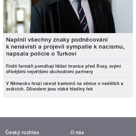
Naplnil všechny znaky podněcování
k nenávisti a projevil sympatie k nacismu,
napsala policie o Turkovi
Finští farmáři pomáhají hlídat hranice před Rusy, svými
dřívějšími největšími obchodními partnery
V Německu hrozí návrat kamionů na silnice o nedělích a
svátcích. Důvodem jsou nízké hladiny řek
Český rozhlas
O nás