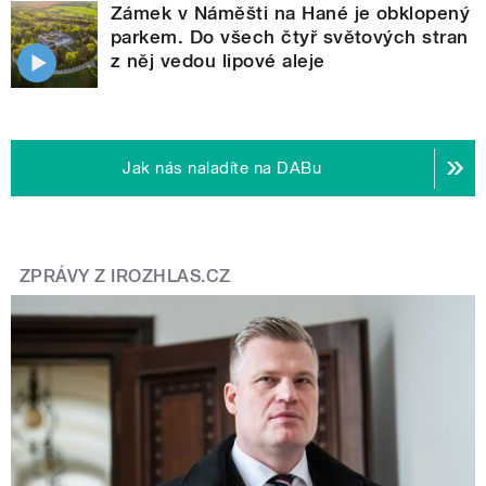
Zámek v Náměšti na Hané je obklopený
parkem. Do všech čtyř světových stran
z něj vedou lipové aleje
Jak nás naladíte na DABu
ZPRÁVY Z IROZHLAS.CZ