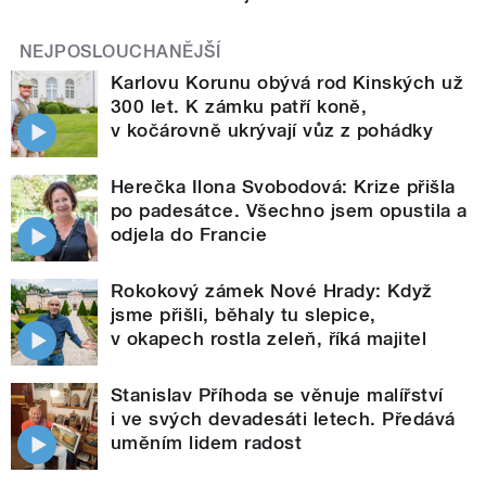
NEJPOSLOUCHANĚJŠÍ
Karlovu Korunu obývá rod Kinských už
300 let. K zámku patří koně,
v kočárovně ukrývají vůz z pohádky
Herečka Ilona Svobodová: Krize přišla
po padesátce. Všechno jsem opustila a
odjela do Francie
Rokokový zámek Nové Hrady: Když
jsme přišli, běhaly tu slepice,
v okapech rostla zeleň, říká majitel
Stanislav Příhoda se věnuje malířství
i ve svých devadesáti letech. Předává
uměním lidem radost