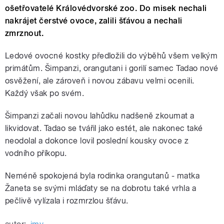
ošetřovatelé Královédvorské zoo. Do misek nechali
nakrájet čerstvé ovoce, zalili šťávou a nechali
zmrznout.
Ledové ovocné kostky předložili do výběhů všem velkým
primátům. Šimpanzi, orangutani i gorilí samec Tadao nové
osvěžení, ale zároveň i novou zábavu velmi ocenili.
Každý však po svém.
Šimpanzi začali novou lahůdku nadšeně zkoumat a
likvidovat. Tadao se tvářil jako estét, ale nakonec také
neodolal a dokonce lovil poslední kousky ovoce z
vodního příkopu.
Neméně spokojená byla rodinka orangutanů - matka
Žaneta se svými mláďaty se na dobrotu také vrhla a
pečlivě vylízala i rozmrzlou šťávu.