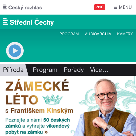
Přejít k hlavnímu obsahu
MENU
ŽIVĚ
PROGRAM
AUDIOARCHIV
KAMERY
Příroda
Program
Pořady
Více
…