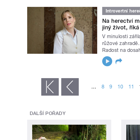
Introvertní her
Na herectví mě
jiný život, ří
V minulosti záři
růžové zahradě.
Radost na dosah.
STRÁNKY
…
8
9
10
11
« první
‹ předchozí
DALŠÍ POŘADY