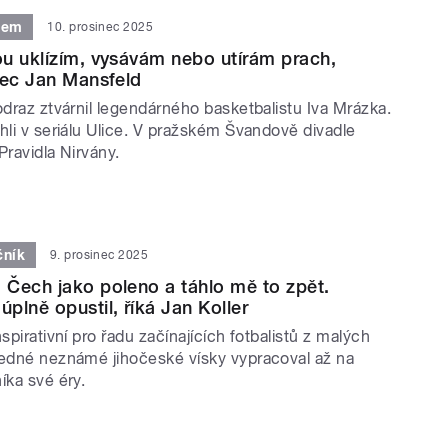
tem
10. prosinec 2025
u uklízím, vysávám nebo utírám prach,
rec Jan Mansfeld
odraz ztvárnil legendárného basketbalistu Iva Mrázka.
hli v seriálu Ulice. V pražském Švandově divadle
Pravidla Nirvány.
čník
9. prosinec 2025
Čech jako poleno a táhlo mě to zpět.
plně opustil, říká Jan Koller
nspirativní pro řadu začínajících fotbalistů z malých
jedné neznámé jihočeské vísky vypracoval až na
íka své éry.