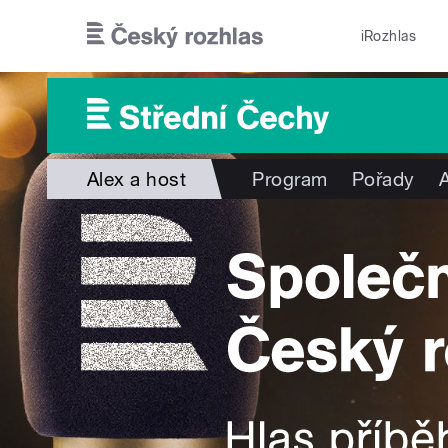
Přejít k hlavnímu obsahu
iRozhlas
Alex a host
Program
Pořady