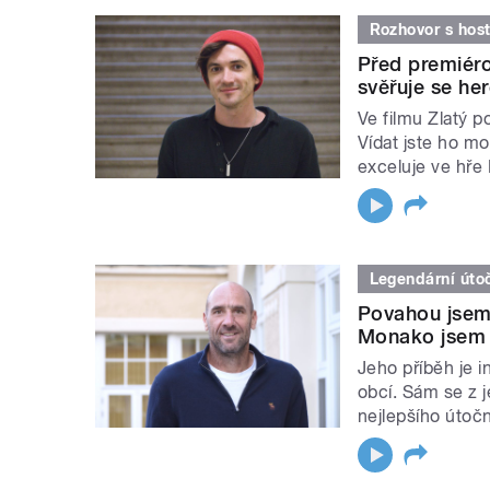
Rozhovor s hos
Před premiéro
svěřuje se he
Ve filmu Zlatý p
Vídat jste ho mo
exceluje ve hře 
Legendární úto
Povahou jsem 
Monako jsem ú
Jeho příběh je i
obcí. Sám se z 
nejlepšího útočn