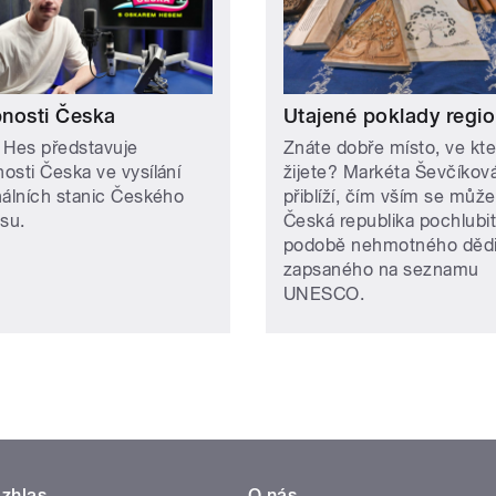
nosti Česka
Utajené poklady regi
 Hes představuje
Znáte dobře místo, ve kt
osti Česka ve vysílání
žijete? Markéta Ševčíkov
nálních stanic Českého
přiblíží, čím vším se může
asu.
Česká republika pochlubit
podobě nehmotného dědi
zapsaného na seznamu
UNESCO.
zhlas
O nás