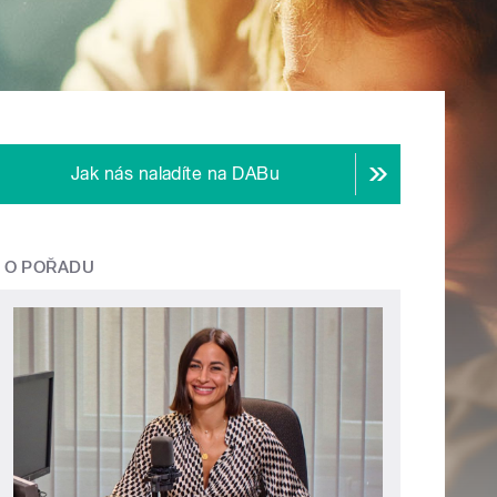
Jak nás naladíte na DABu
O POŘADU