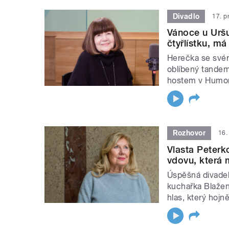
Divadlo
17. p
Vánoce u Uršu
čtyřlístku, má
Herečka se svér
oblíbený tandem
hostem v Humor
Rozhovor
16.
Vlasta Peterk
vdovu, která 
Úspěšná divadel
kuchařka Blažen
hlas, který hojn