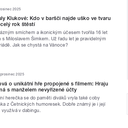
rosinec 2025
ly Klukové: Kdo v baršči najde uško ve tvaru
 celý rok štěstí
ázným smíchem a ikonickým účesem tvořila 16 let
 s Miloslavem Šimkem. Už řadu let je pravidelným
iádě. Jak se chystá na Vánoce?
 prosinec 2025
ová o unikátní hře propojené s filmem: Hraju
má s manželem nevyřízené účty
ní herečka se do paměti diváků vryla také coby
ka z Četnických humoresek. Dobře známý je i její
ě využívá v dabingu.