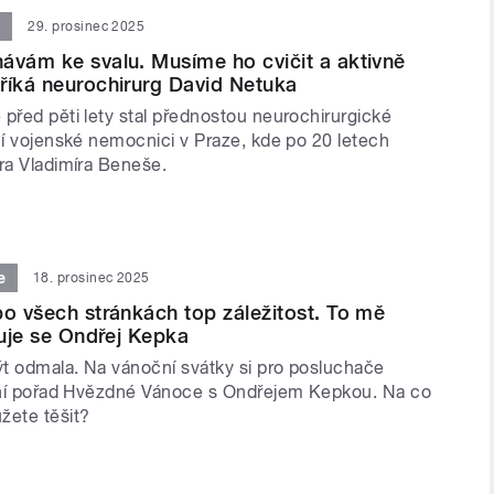
u
29. prosinec 2025
ávám ke svalu. Musíme ho cvičit a aktivně
říká neurochirurg David Netuka
před pěti lety stal přednostou neurochirurgické
ní vojenské nemocnici v Praze, kde po 20 letech
ora Vladimíra Beneše.
e
18. prosinec 2025
po všech stránkách top záležitost. To mě
řuje se Ondřej Kepka
t odmala. Na vánoční svátky si pro posluchače
ální pořad Hvězdné Vánoce s Ondřejem Kepkou. Na co
žete těšit?