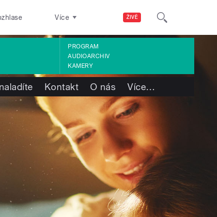
ozhlase
Více
ŽIVĚ
PROGRAM
AUDIOARCHIV
KAMERY
naladíte
Kontakt
O nás
Více
…