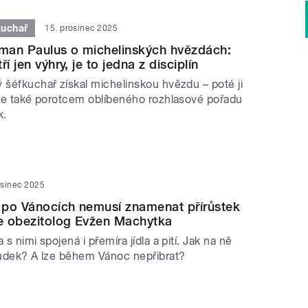
kuchař
15. prosinec 2025
man Paulus o michelinských hvězdách:
í jen výhry, je to jedna z disciplín
 šéfkuchař získal michelinskou hvězdu – poté ji
. Je také porotcem oblíbeného rozhlasové pořadu
k.
osinec 2025
 po Vánocích nemusí znamenat přírůstek
je obezitolog Evžen Machytka
 s nimi spojená i přemíra jídla a pití. Jak na ně
aludek? A lze během Vánoc nepřibrat?