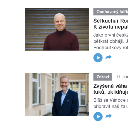
Oceňovaný šéf
Šéfkuchař Ro
K životu nepatř
Jako první český
pětkrát obhájil
Pochoutkový ro
Zdraví
11. pr
Zvýšená váha
tuků, uklidňu
Blíží se Vánoce a
připravit náš ž