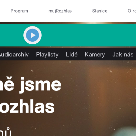
Program
mujRozhlas
Stanice
O r
Audioarchiv
Playlisty
Lidé
Kamery
Jak nás 