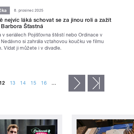
ečka
8. prosinec 2025
 nejvíc láká schovat se za jinou roli a zažít
ká Barbora Šťastná
la v seriálech Pojišťovna štěstí nebo Ordinace v
 Nedávno si zahrála vztahovou koučku ve filmu
 Vídat ji můžete i v divadle.
12
13
14
15
16
…
následující ›
poslední »