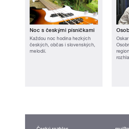
Noc s českými písničkami
Osob
Každou noc hodina hezkých
Oskar
českých, občas i slovenských,
Osobn
melodií.
regio
rozhl
Český rozhlas
mujRo