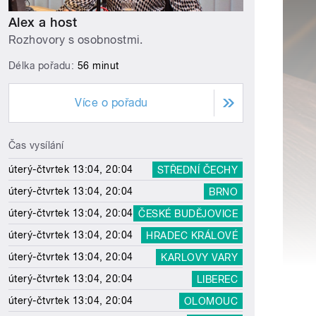
Alex a host
Rozhovory s osobnostmi.
Délka pořadu:
56 minut
Více o pořadu
Čas vysílání
úterý-čtvrtek 13:04, 20:04
STŘEDNÍ ČECHY
úterý-čtvrtek 13:04, 20:04
BRNO
úterý-čtvrtek 13:04, 20:04
ČESKÉ BUDĚJOVICE
úterý-čtvrtek 13:04, 20:04
HRADEC KRÁLOVÉ
úterý-čtvrtek 13:04, 20:04
KARLOVY VARY
úterý-čtvrtek 13:04, 20:04
LIBEREC
úterý-čtvrtek 13:04, 20:04
OLOMOUC