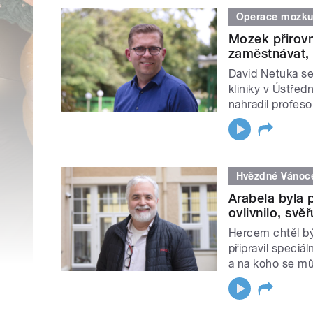
Operace mozk
Mozek přirovn
zaměstnávat, 
David Netuka se 
kliniky v Ústřed
nahradil profes
Hvězdné Vánoc
Arabela byla 
ovlivnilo, svě
Hercem chtěl bý
připravil speci
a na koho se mů