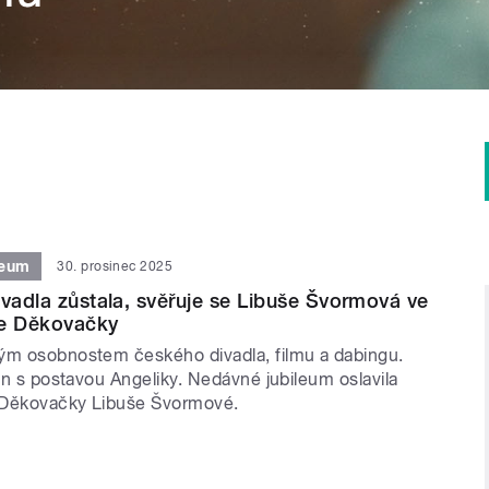
leum
30. prosinec 2025
ivadla zůstala, svěřuje se Libuše Švormová ve
ze Děkovačky
ým osobnostem českého divadla, filmu a dabingu.
jen s postavou Angeliky. Nedávné jubileum oslavila
 Děkovačky Libuše Švormové.