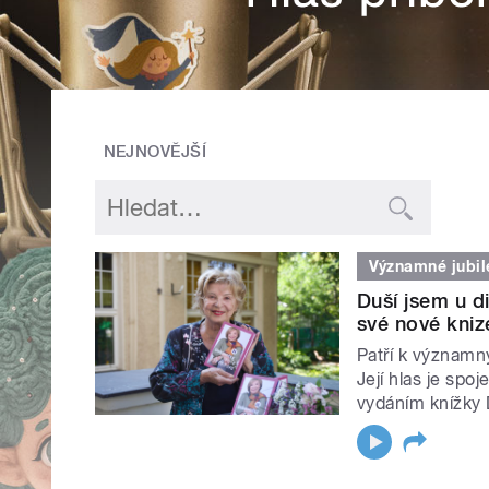
NEJNOVĚJŠÍ
Významné jubi
Duší jsem u d
své nové kni
Patří k významn
Její hlas je spo
vydáním knížky