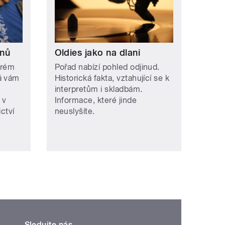
onů
Oldies jako na dlani
erém
Pořad nabízí pohled odjinud.
á vám
Historická fakta, vztahující se k
interpretům i skladbám.
 v
Informace, které jinde
ctví
neuslyšíte.
Sledujte nás