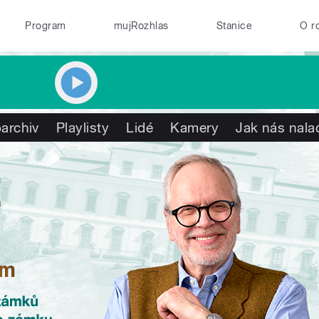
Program
mujRozhlas
Stanice
O r
archiv
Playlisty
Lidé
Kamery
Jak nás nala