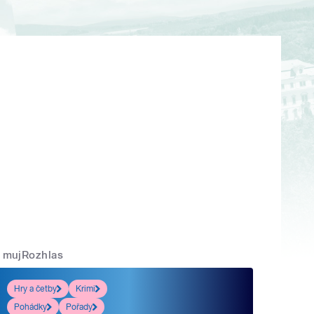
mujRozhlas
Hry a četby
Krimi
Pohádky
Pořady