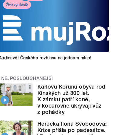
Živé vysílání
Audiosvět Českého rozhlasu na jednom místě
NEJPOSLOUCHANĚJŠÍ
Karlovu Korunu obývá rod
Kinských už 300 let.
K zámku patří koně,
v kočárovně ukrývají vůz
z pohádky
Herečka Ilona Svobodová:
Krize přišla po padesátce.