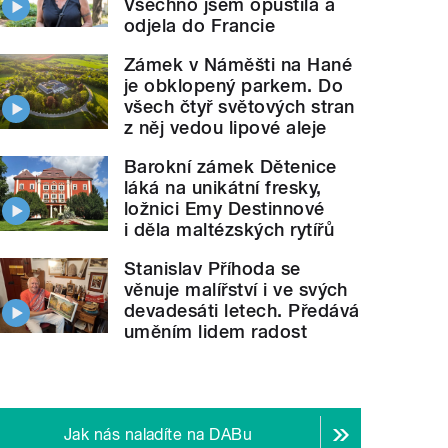
Všechno jsem opustila a
odjela do Francie
Zámek v Náměšti na Hané
je obklopený parkem. Do
všech čtyř světových stran
z něj vedou lipové aleje
Barokní zámek Dětenice
láká na unikátní fresky,
ložnici Emy Destinnové
i děla maltézských rytířů
Stanislav Příhoda se
věnuje malířství i ve svých
devadesáti letech. Předává
uměním lidem radost
Jak nás naladíte na DABu