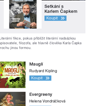
Setkání s
Karlem Čapkem
Koupit
Literární fikce, pokus přiblížit literární nadsázkou
spisovatele, filozofa, ale hlavně člověka Karla Čapka
trochu jinou formou.
Mauglí
Rudyard Kipling
Koupit
Evergreeny
Helena Vondráčková