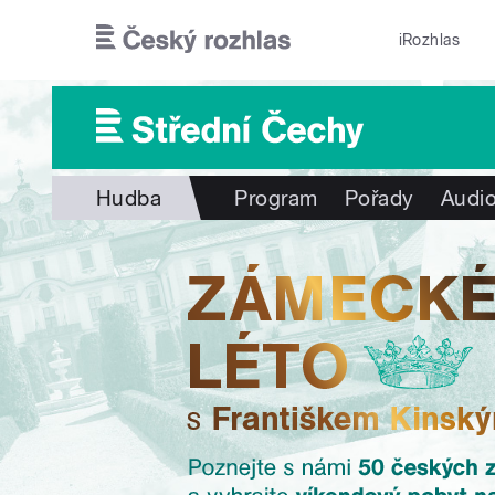
Přejít k hlavnímu obsahu
iRozhlas
Hudba
Program
Pořady
Audio