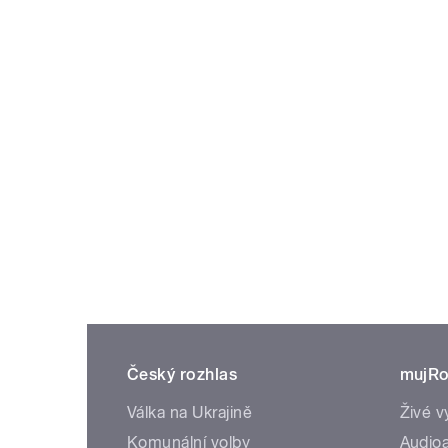
Český rozhlas
mujRo
Válka na Ukrajině
Živé v
Komunální volby
Audioa