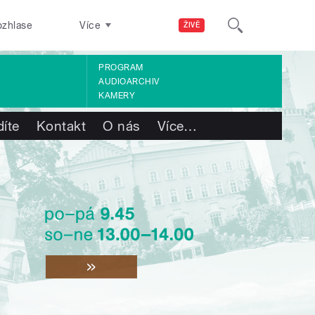
ozhlase
Více
ŽIVĚ
PROGRAM
AUDIOARCHIV
KAMERY
díte
Kontakt
O nás
Více
…