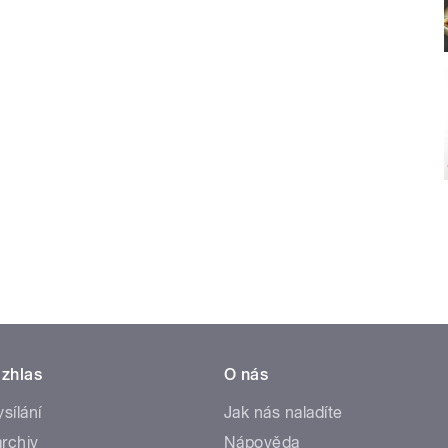
zhlas
O nás
ysílání
Jak nás naladíte
rchiv
Nápověda