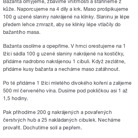
Bažanta omyjeme, zbavíme vnitřností a stáhneme z
kůže. Naporcujeme na 4 díly a krk. Maso prošpikujeme
100 g uzené slaniny nakrájené na klínky. Slaninu je lépe
předem lehce zmrazit, aby se klínky lépe vtlačily do
bažantího masa.
Bažanta osolíme a opepříme. V hrnci orestujeme na 1
lžíci sádla 100 g uzené slaniny nakrájené na kostičky,
přidáme nadrobno nakrájenou 1 cibuli. Když zezlátne,
přidáme kusy bažanta a necháme maso zatáhnout.
Po té přidáme 1 lžíci mletého divokého koření a zalijeme
500 ml červeného vína. Dusíme pod pokličkou asi 1 až
1,5 hodiny.
Pak přihodíme 200 g nakrájených a povařených
čerstvých hub a 25 nakládaných cibulek. Necháme
provařit. Dochutíme solí a pepřem.