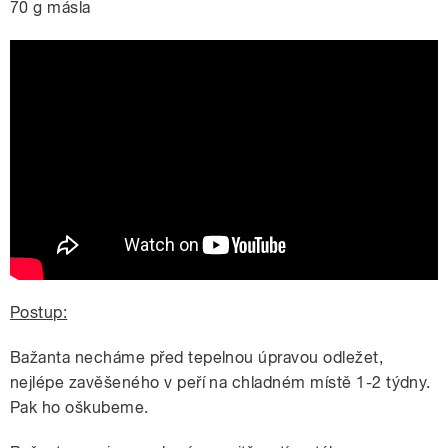
70 g másla
Bažant na víně dle receptu Josefa
Bartuška
Postup:
Bažanta necháme před tepelnou úpravou odležet,
nejlépe zavěšeného v peří na chladném místě 1-2 týdny.
Pak ho oškubeme.