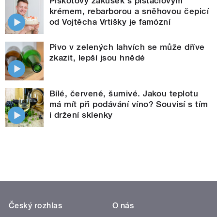
Piškotový zákusek s pistáciovým
krémem, rebarborou a sněhovou čepicí
od Vojtěcha Vrtišky je famózní
Pivo v zelených lahvích se může dříve
zkazit, lepší jsou hnědé
Bílé, červené, šumivé. Jakou teplotu
má mít při podávání víno? Souvisí s tím
i držení sklenky
Český rozhlas
O nás