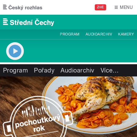
Přejít k hlavnímu obsahu
MENU
ŽIVĚ
PROGRAM
AUDIOARCHIV
KAMERY
Program
Pořady
Audioarchiv
Více
…