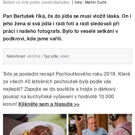
Bažant na víně podle Josefa Bartuška
|
foto:
Martin Čuřík
Pan Bartušek říká, že do jídla se musí vložit láska. On i
jeho žena si svá jídla i rádi fotí a rádi sledovali při
práci i našeho fotografa. Bylo to veselé setkání v
podkroví, kde jsme vařili.
Náročnost
obtížné
|
Typ jídla
oběd
Toto je poslední recept Pochoutkového roku 2018. Která
ze všech 40 letošních pochoutek byla podle vás
nejlepší? Zapojte se do soutěže a hrajte o dárkový
poukaz na kuchyňské vybavení v hodnotě 10 000
korun!
Klikněte sem a hlasujte >>