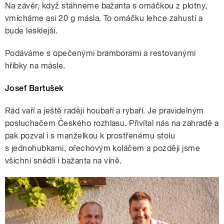
Na závěr, když stáhneme bažanta s omáčkou z plotny,
vmícháme asi 20 g másla. To omáčku lehce zahustí a
bude lesklejší.
Podáváme s opečenými bramborami a restovanými
hříbky na másle.
Josef Bartušek
Rád vaří a ještě raději houbaří a rybaří. Je pravidelným
posluchačem Českého rozhlasu. Přivítal nás na zahradě a
pak pozval i s manželkou k prostřenému stolu
s jednohubkami, ořechovým koláčem a později jsme
všichni snědli i bažanta na víně.