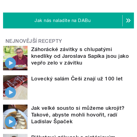
Jak nás naladíte na DABu
NEJNOVĚJŠÍ RECEPTY
Záhorácké závitky s chlupatými
knedlíky od Jaroslava Sapíka jsou jako
vepřo zelo v závitku
Lovecký salám Češi znají už 100 let
Jak velké sousto si můžeme ukrojit?
Takové, abyste mohli hovořit, radí
Ladislav Špaček