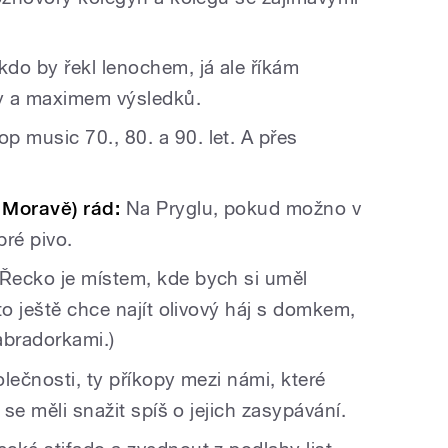
do by řekl lenochem, já ale říkám
y a maximem výsledků.
p music 70., 80. a 90. let. A přes
 Moravě) rád:
Na Pryglu, pokud možno v
bré pivo.
Řecko je místem, kde bych si uměl
to ještě chce najít olivový háj s domkem,
abradorkami.)
lečnosti, ty příkopy mezi námi, které
 se měli snažit spíš o jejich zasypávání.