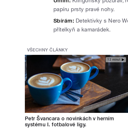
Umím:
Klingonský pozdrav, ře
papíru prsty pravé nohy.
Sbírám:
Detektivky s Nero W
přítelkyň a kamarádek.
VŠECHNY ČLÁNKY
12 minut
Petr Švancara o novinkách v herním
systému I. fotbalové ligy.