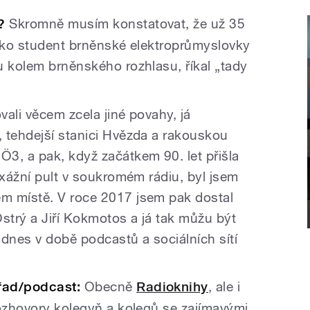
?
Skromně musím konstatovat, že už 35
 jako student brněnské elektroprůmyslovky
u kolem brněnského rozhlasu, říkal „tady
ali věcem zcela jiné povahy, já
 tehdejší stanici Hvězda a rakouskou
3, a pak, když začátkem 90. let přišla
ixážní pult v soukromém rádiu, byl jsem
m místě. V roce 2017 jsem pak dostal
 Ostrý a Jiří Kokmotos a já tak můžu být
i dnes v době podcastů a sociálních sítí
řad/podcast:
Obecně
Radioknihy
, ale i
rozhovory kolegyň a kolegů se zajímavými