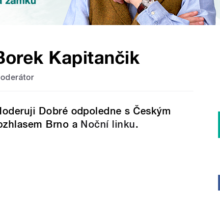
Borek Kapitančik
oderátor
oderuji Dobré odpoledne s Českým
ozhlasem Brno a
Noční linku
.