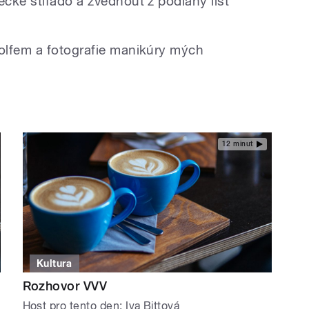
cké stifado a zvednout z podlahy list
olfem a fotografie manikúry mých
12 minut
Kultura
Rozhovor VVV
Host pro tento den: Iva Bittová