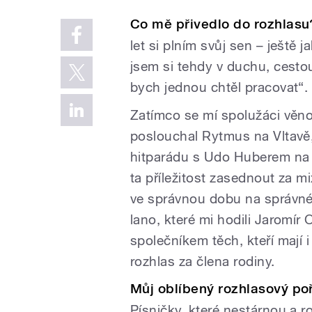
Co mě přivedlo do rozhlasu
let si plním svůj sen – ještě
jsem si tehdy v duchu, cesto
bych jednou chtěl pracovat“.
Zatímco se mí spolužáci věnov
poslouchal Rytmus na Vltavě,
hitparádu s Udo Huberem na Ö
ta příležitost zasednout za m
ve správnou dobu na správné
lano, které mi hodili Jaromír
společníkem těch, kteří mají 
rozhlas za člena rodiny.
Můj oblíbený rozhlasový po
Písničky, které nestárnou a 