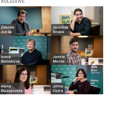
KOLEGOVÉ
Zdeněk
Jaroslav
Junák
Kneisl
Ivana
Jannis
Slabáková
Moras
Alena
Jiřina
Blažejovská
Ostrá