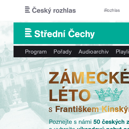
Přejít k hlavnímu obsahu
iRozhlas
Program
Pořady
Audioarchiv
Playl