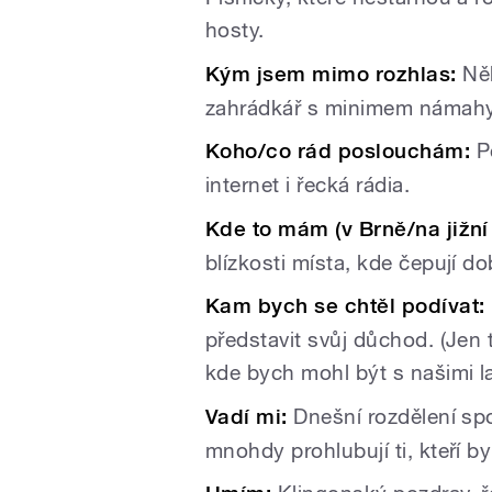
hosty.
Kým jsem mimo rozhlas:
Něk
zahrádkář s minimem námah
Koho/co rád poslouchám:
Po
internet i řecká rádia.
Kde to mám (v Brně/na jižní
blízkosti místa, kde čepují do
Kam bych se chtěl podívat:
představit svůj důchod. (Jen 
kde bych mohl být s našimi l
Vadí mi:
Dnešní rozdělení spo
mnohdy prohlubují ti, kteří by