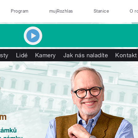
Program
mujRozhlas
Stanice
O r
isty
Lidé
Kamery
Jak nás naladíte
Kontakt