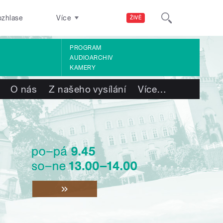
ozhlase
Více
ŽIVĚ
PROGRAM
AUDIOARCHIV
KAMERY
O nás
Z našeho vysílání
Více
…