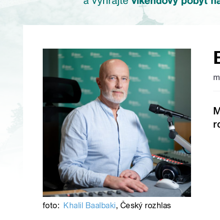
m
M
r
foto:
Khalil Baalbaki
,
Český rozhlas