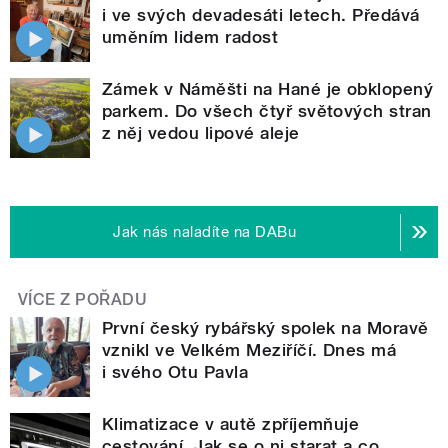
i ve svých devadesáti letech. Předává
uměním lidem radost
Zámek v Náměšti na Hané je obklopený
parkem. Do všech čtyř světových stran
z něj vedou lipové aleje
Jak nás naladíte na DABu
VÍCE Z POŘADU
První český rybářský spolek na Moravě
vznikl ve Velkém Meziříčí. Dnes má
i svého Otu Pavla
Klimatizace v autě zpříjemňuje
cestování. Jak se o ni starat a co