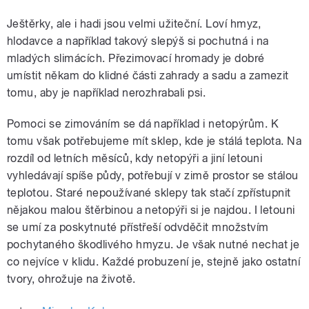
Ještěrky, ale i hadi jsou velmi užiteční. Loví hmyz,
hlodavce a například takový slepýš si pochutná i na
mladých slimácích. Přezimovací hromady je dobré
umístit někam do klidné části zahrady a sadu a zamezit
tomu, aby je například nerozhrabali psi.
Pomoci se zimováním se dá například i netopýrům. K
tomu však potřebujeme mít sklep, kde je stálá teplota. Na
rozdíl od letních měsíců, kdy netopýři a jiní letouni
vyhledávají spíše půdy, potřebují v zimě prostor se stálou
teplotou. Staré nepoužívané sklepy tak stačí zpřístupnit
nějakou malou štěrbinou a netopýři si je najdou. I letouni
se umí za poskytnuté přístřeší odvděčit množstvím
pochytaného škodlivého hmyzu. Je však nutné nechat je
co nejvíce v klidu. Každé probuzení je, stejně jako ostatní
tvory, ohrožuje na životě.