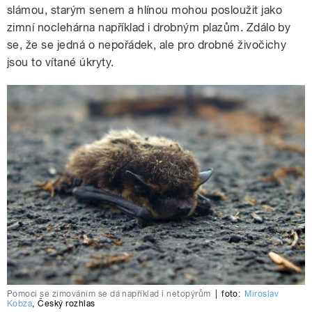
slámou, starým senem a hlínou mohou posloužit jako
zimní noclehárna například i drobným plazům. Zdálo by
se, že se jedná o nepořádek, ale pro drobné živočichy
jsou to vítané úkryty.
Pomoci se zimováním se dá například i netopýrům
|
foto:
Miroslav
Kobza
,
Český rozhlas