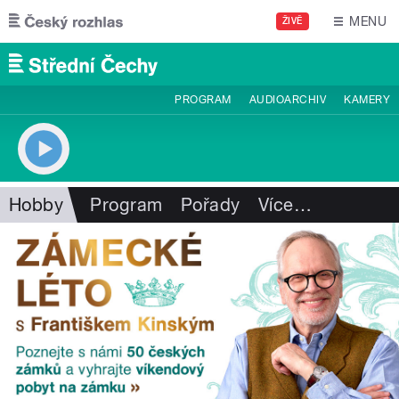
Přejít k hlavnímu obsahu
MENU
ŽIVĚ
PROGRAM
AUDIOARCHIV
KAMERY
Hobby
Program
Pořady
Více
…