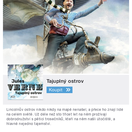
Tajuplný ostrov
Koupit
Lincolnův ostrov nikdo nikdy na mapě nenašel, a přece ho znají lidé
na celém světě. Už déle než sto třicet let na něm prožívají
dobrodružství s pěticí trosečníků, kteří na něm našli útočiště, a
hlavně nejedno tajemství.