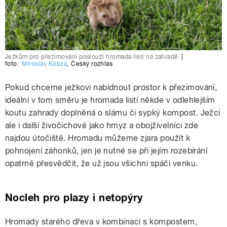
Ježkům pro přezimování poslouží hromada listí na zahradě
|
foto:
Miroslav Kobza
,
Český rozhlas
Pokud chceme ježkovi nabídnout prostor k přezimování,
ideální v tom směru je hromada listí někde v odlehlejším
koutu zahrady doplněná o slámu či sypký kompost. Ježci
ale i další živočichové jako hmyz a obojživelníci zde
najdou útočiště. Hromadu můžeme zjara použít k
pohnojení záhonků, jen je nutné se při jejím rozebírání
opatrně přesvědčit, že už jsou všichni spáči venku.
Nocleh pro plazy i netopýry
Hromady starého dřeva v kombinaci s kompostem,