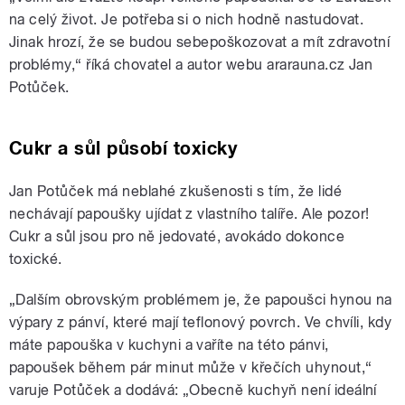
na celý život. Je potřeba si o nich hodně nastudovat.
Jinak hrozí, že se budou sebepoškozovat a mít zdravotní
problémy,“ říká chovatel a autor webu ararauna.cz Jan
Potůček.
Cukr a sůl působí toxicky
Jan Potůček má neblahé zkušenosti s tím, že lidé
nechávají papoušky ujídat z vlastního talíře. Ale pozor!
Cukr a sůl jsou pro ně jedovaté, avokádo dokonce
toxické.
„Dalším obrovským problémem je, že papoušci hynou na
výpary z pánví, které mají teflonový povrch. Ve chvíli, kdy
máte papouška v kuchyni a vaříte na této pánvi,
papoušek během pár minut může v křečích uhynout,“
varuje Potůček a dodává: „Obecně kuchyň není ideální