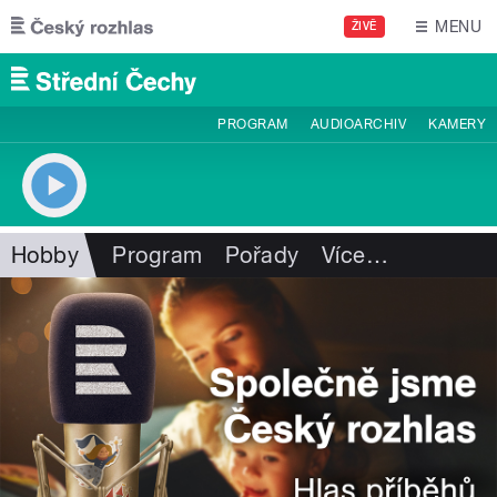
Přejít k hlavnímu obsahu
MENU
ŽIVĚ
PROGRAM
AUDIOARCHIV
KAMERY
Hobby
Program
Pořady
Více
…