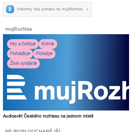
Všechny díly pořadu na mujRozhlas
mujRozhlas
Hry a četby
Krimi
Pohádky
Pořady
Živé vysílání
Audiosvět Českého rozhlasu na jednom místě
NEJPOSLOUCHANĚJŠÍ