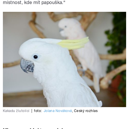
místnost, kde mít papouška.“
Kakadu žlutolící
|
foto:
Jolana Nováková
,
Český rozhlas