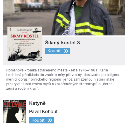
Šikmý kostel 3
Koupit
Románová kronika ztraceného města - léta 1945–1961. Karin
Lednická předkládá do značné míry převratný, dosavadní paradigma
měnící obraz hornického regionu, jehož zahlazenou historii stále
překrývá tlustá vrstva mýtů a zakořeněných stereotypů o „černé
zemi a rudém kraji“.
Katyně
Pavel Kohout
Koupit