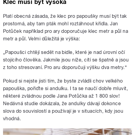
Klec musí být vysoká
Platí obecná zásada, že klec pro papoušky musí být tak
prostorná, aby tam pták mohl roztáhnout křídla. Jan
Potůček například pro ary doporučuje klec metr a půl na
metr a půl. Velmi důležitá je výška:
„Papoušci chtějí sedět na bidle, které je nad úrovní očí
stojícího člověka. Jakmile jsou níže, cítí se špatně a jsou
z toho stresovaní. Pro aru doporučuji výšku dva metry.“
Pokud si nejste jisti tím, že byste zvládli chov velkého
papouška, pořiďte si andulku. I ta se naučí dobře mluvit,
některé zvládnou podle Jana Potůčka až 1 800 slov!
Nedávná studie dokázala, že andulky dávají dokonce
slova do souvislostí a používají je v situacích, kdy jsou
vhodná.