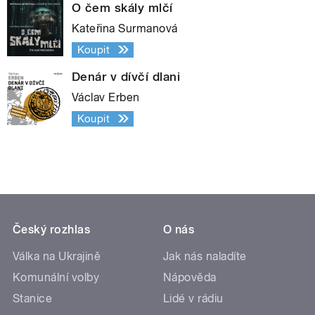
O čem skály mlčí
Kateřina Surmanová
Koupit
Denár v dívčí dlani
Václav Erben
Koupit
Český rozhlas
O nás
Válka na Ukrajině
Jak nás naladíte
Komunální volby
Nápověda
Stanice
Lidé v rádiu