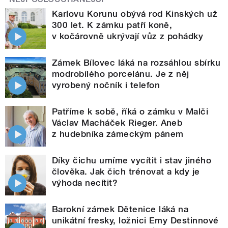
Karlovu Korunu obývá rod Kinských už
300 let. K zámku patří koně,
v kočárovně ukrývají vůz z pohádky
Zámek Bílovec láká na rozsáhlou sbírku
modrobílého porcelánu. Je z něj
vyrobený nočník i telefon
Patříme k sobě, říká o zámku v Malči
Václav Macháček Rieger. Aneb
z hudebníka zámeckým pánem
Díky čichu umíme vycítit i stav jiného
člověka. Jak čich trénovat a kdy je
výhoda necítit?
Barokní zámek Dětenice láká na
unikátní fresky, ložnici Emy Destinnové