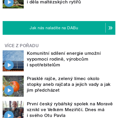
i děla maltézských rytířů
Jak nás naladíte na DABu
VÍCE Z POŘADU
Komunitní sdílení energie umožní
vypomoci rodině, výrobcům
i spotřebitelům
Prasklé rajče, zelený límec okolo
stopky aneb rajčata a jejich vady a jak
jim předcházet
První český rybářský spolek na Moravě
vznikl ve Velkém Meziříčí. Dnes má
i svého Otu Pavla