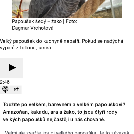
Papoušek šedý – žako | Foto:
Dagmar Vrchotová
Velký papoušek do kuchyně nepatří. Pokud se nadýchá
výparů z teflonu, umírá
2:46
Toužíte po velkém, barevném a velkém papouškovi?
Amazoňan, kakadu, ara a žako, to jsou čtyři rody
velkých papoušků nejčastěji u nás chované.
„Velmi ale zvažte koupi velkého papouška. Je to závazek