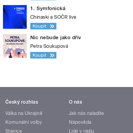
1. Symfonická
Chinaski a SOČR live
Koupit
Nic nebude jako dřív
Petra Soukupová
Koupit
Český rozhlas
O nás
Válka na Ukrajině
Jak nás naladíte
Komunální volby
Nápověda
Stanice
Lidé v rádiu