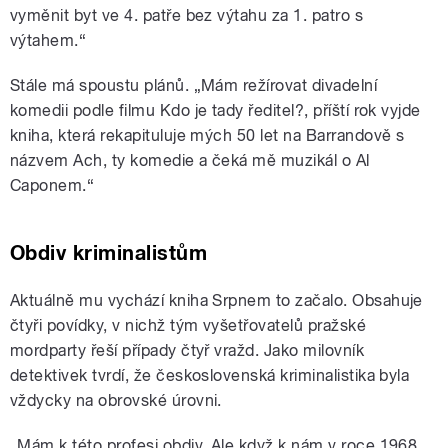
vyměnit byt ve 4. patře bez výtahu za 1. patro s
výtahem.“
Stále má spoustu plánů. „Mám režírovat divadelní
komedii podle filmu Kdo je tady ředitel?, příští rok vyjde
kniha, která rekapituluje mých 50 let na Barrandově s
názvem Ach, ty komedie a čeká mě muzikál o Al
Caponem.“
Obdiv kriminalistům
Aktuálně mu vychází kniha Srpnem to začalo. Obsahuje
čtyři povídky, v nichž tým vyšetřovatelů pražské
mordparty řeší případy čtyř vražd. Jako milovník
detektivek tvrdí, že československá kriminalistika byla
vždycky na obrovské úrovni.
„Mám k této profesi obdiv. Ale když k nám v roce 1968