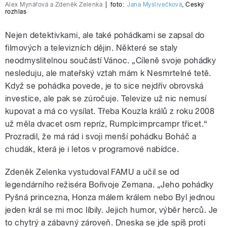
Alex Mynářová a Zdeněk Zelenka
|
foto:
Jana Myslivečková
,
Český
rozhlas
Nejen detektivkami, ale také pohádkami se zapsal do
filmových a televizních dějin. Některé se staly
neodmyslitelnou součástí Vánoc. „Cíleně svoje pohádky
nesleduju, ale mateřský vztah mám k Nesmrtelné tetě.
Když se pohádka povede, je to sice nejdřív obrovská
investice, ale pak se zúročuje. Televize už nic nemusí
kupovat a má co vysílat. Třeba Kouzla králů z roku 2008
už měla dvacet osm repríz, Rumplcimprcampr třicet.“
Prozradil, že má rád i svoji menší pohádku Boháč a
chudák, která je i letos v programové nabídce.
Zdeněk Zelenka vystudoval FAMU a učil se od
legendárního režiséra Bořivoje Zemana. „Jeho pohádky
Pyšná princezna, Honza málem králem nebo Byl jednou
jeden král se mi moc líbily. Jejich humor, výběr herců. Je
to chytrý a zábavný zároveň. Dneska se jde spíš proti