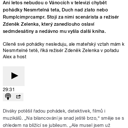
Ani letos nebudou o Vánocích v televizi chybět
pohádky Nesmrtelná teta, Duch nad zlato nebo
Rumplcimprcampr. Stojí za nimi scenárista a režisér
Zdeněk Zelenka, který zanedlouho oslaví
sedmdesátiny a nedávno mu vyšla další kniha.
Cíleně své pohádky nesleduju, ale mateřský vztah mám k
Nesmrtelné tetě, říká režisér Zdeněk Zelenka v pořadu
Alex a host
29:31
Diváky potěšil řadou pohádek, detektivek, filmů i
muzikálů. „Na bilancování je snad ještě brzo,“ směje se s
ohledem na blížící se jubileum. „Ale musel jsem už