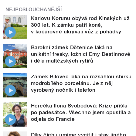
NEJPOSLOUCHANĚJŠÍ
Karlovu Korunu obývá rod Kinských už
300 let. K zámku patří koně,
v kočárovně ukrývají vůz z pohádky
Barokní zámek Dětenice láká na
unikátní fresky, ložnici Emy Destinnové
i děla maltézských rytířů
Zámek Bílovec láká na rozsáhlou sbírku
modrobílého porcelánu. Je z něj
vyrobený nočník i telefon
Herečka Ilona Svobodová: Krize přišla
po padesátce. Všechno jsem opustila a
odjela do Francie
Díky čichu umíme vycítit i stav jiného