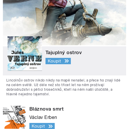
Tajuplný ostrov
Koupit
Lincolnův ostrov nikdo nikdy na mapě nenašel, a přece ho znají lidé
na celém světě. Už déle než sto třicet let na něm prožívají
dobrodružství s pěticí trosečníků, kteří na něm našli útočiště, a
hlavně nejedno tajemství.
Bláznova smrt
Václav Erben
Koupit