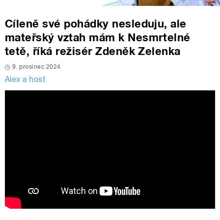
Cíleně své pohádky nesleduju, ale
mateřský vztah mám k Nesmrtelné
tetě, říká režisér Zdeněk Zelenka
9. prosinec 2024
Alex a host