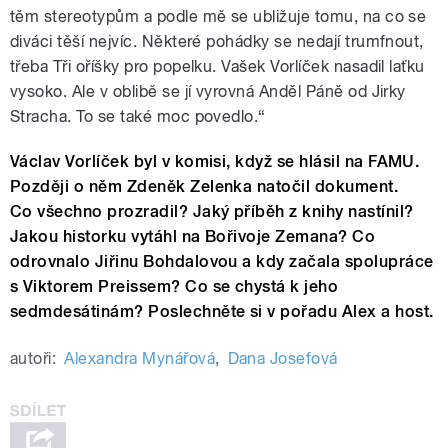
těm stereotypům a podle mě se ubližuje tomu, na co se
diváci těší nejvíc. Některé pohádky se nedají trumfnout,
třeba Tři oříšky pro popelku. Vašek Vorlíček nasadil laťku
vysoko. Ale v oblibě se jí vyrovná Anděl Páně od Jirky
Stracha. To se také moc povedlo.“
Václav Vorlíček byl v komisi, když se hlásil na FAMU.
Později o něm Zdeněk Zelenka natočil dokument.
Co všechno prozradil? Jaký příběh z knihy nastínil?
Jakou historku vytáhl na Bořivoje Zemana? Co
odrovnalo Jiřinu Bohdalovou a kdy začala spolupráce
s Viktorem Preissem? Co se chystá k jeho
sedmdesátinám? Poslechněte si v pořadu Alex a host.
autoři:
Alexandra Mynářová
,
Dana Josefová