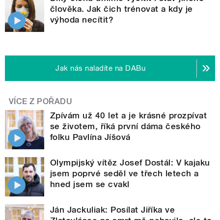
člověka. Jak čich trénovat a kdy je
výhoda necítit?
Jak nás naladíte na DABu
VÍCE Z POŘADU
Zpívám už 40 let a je krásné prozpívat
se životem, říká první dáma českého
folku Pavlína Jíšová
Olympijský vítěz Josef Dostál: V kajaku
jsem poprvé seděl ve třech letech a
hned jsem se cvakl
Ján Jackuliak: Posílat Jiříka ve