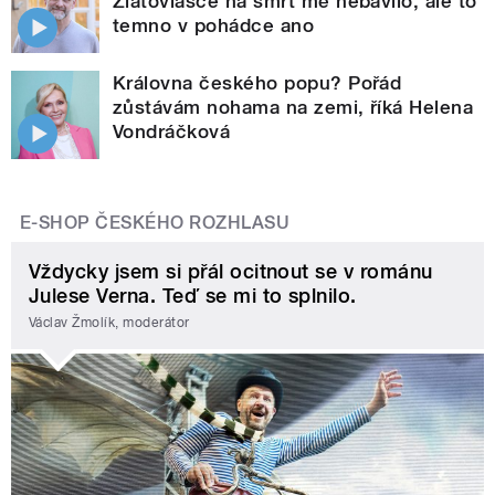
Zlatovlásce na smrt mě nebavilo, ale to
temno v pohádce ano
Královna českého popu? Pořád
zůstávám nohama na zemi, říká Helena
Vondráčková
E-SHOP ČESKÉHO ROZHLASU
Vždycky jsem si přál ocitnout se v románu
Julese Verna. Teď se mi to splnilo.
Václav Žmolík, moderátor