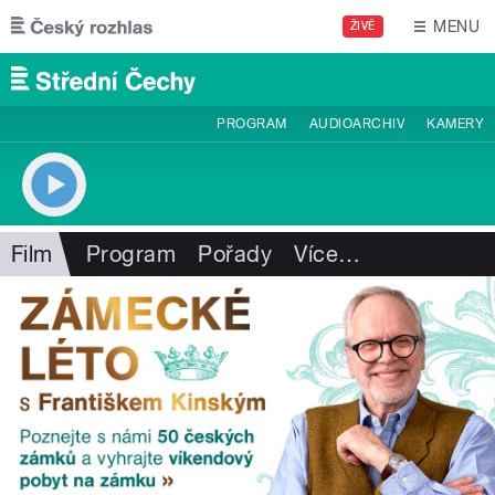
Přejít k hlavnímu obsahu
MENU
ŽIVĚ
PROGRAM
AUDIOARCHIV
KAMERY
Film
Program
Pořady
Více
…