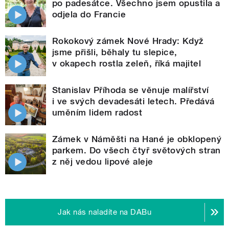
po padesátce. Všechno jsem opustila a
odjela do Francie
Rokokový zámek Nové Hrady: Když
jsme přišli, běhaly tu slepice,
v okapech rostla zeleň, říká majitel
Stanislav Příhoda se věnuje malířství
i ve svých devadesáti letech. Předává
uměním lidem radost
Zámek v Náměšti na Hané je obklopený
parkem. Do všech čtyř světových stran
z něj vedou lipové aleje
Jak nás naladíte na DABu