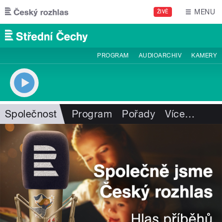
Přejít k hlavnímu obsahu
MENU
ŽIVĚ
PROGRAM
AUDIOARCHIV
KAMERY
Společnost
Program
Pořady
Více
…