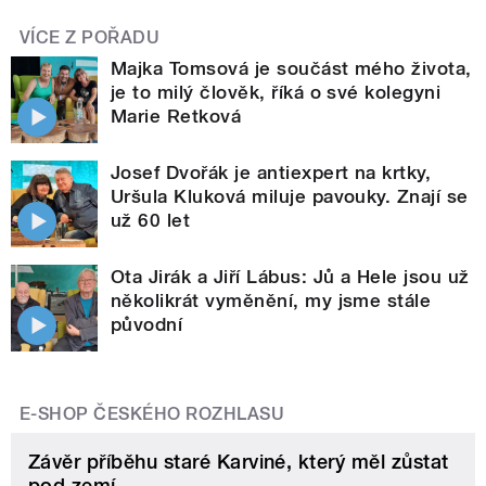
VÍCE Z POŘADU
Majka Tomsová je součást mého života,
je to milý člověk, říká o své kolegyni
Marie Retková
Josef Dvořák je antiexpert na krtky,
Uršula Kluková miluje pavouky. Znají se
už 60 let
Ota Jirák a Jiří Lábus: Jů a Hele jsou už
několikrát vyměnění, my jsme stále
původní
E-SHOP ČESKÉHO ROZHLASU
Závěr příběhu staré Karviné, který měl zůstat
pod zemí