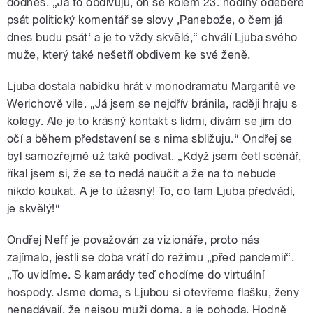
dodnes. „Já to obdivuju, on se kolem 23. hodiny odebere
psát politický komentář se slovy ‚Panebože, o čem já
dnes budu psát‘ a je to vždy skvělé,“ chválí Ljuba svého
muže, který také nešetří obdivem ke své ženě.
Ljuba dostala nabídku hrát v monodramatu Margaritě ve
Werichově vile. „Já jsem se nejdřív bránila, raději hraju s
kolegy. Ale je to krásný kontakt s lidmi, dívám se jim do
očí a během představení se s nima sbližuju.“ Ondřej se
byl samozřejmě už také podívat. „Když jsem četl scénář,
říkal jsem si, že se to nedá naučit a že na to nebude
nikdo koukat. A je to úžasný! To, co tam Ljuba předvádí,
je skvělý!“
Ondřej Neff je považován za vizionáře, proto nás
zajímalo, jestli se doba vrátí do režimu „před pandemií“.
„To uvidíme. S kamarády teď chodíme do virtuální
hospody. Jsme doma, s Ljubou si otevřeme flašku, ženy
nenadávají, že nejsou muži doma, a je pohoda. Hodně