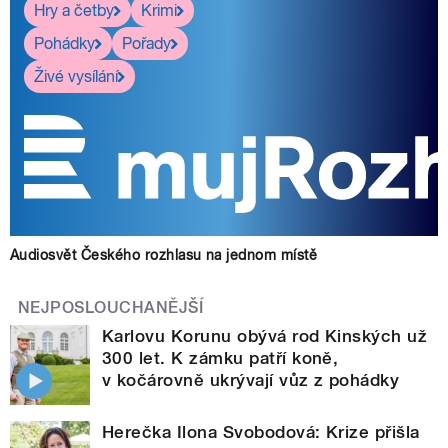
Hry a četby
Krimi
Pohádky
Pořady
Živé vysílání
Audiosvět Českého rozhlasu na jednom místě
NEJPOSLOUCHANĚJŠÍ
Karlovu Korunu obývá rod Kinských už
300 let. K zámku patří koně,
v kočárovně ukrývají vůz z pohádky
Herečka Ilona Svobodová: Krize přišla