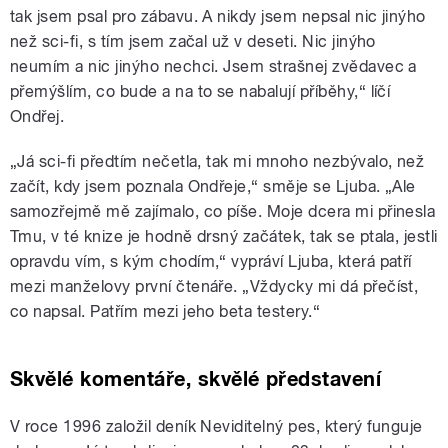
tak jsem psal pro zábavu. A nikdy jsem nepsal nic jinýho
než sci-fi, s tím jsem začal už v deseti. Nic jinýho
neumím a nic jinýho nechci. Jsem strašnej zvědavec a
přemýšlím, co bude a na to se nabalují příběhy,“ líčí
Ondřej.
„Já sci-fi předtím nečetla, tak mi mnoho nezbývalo, než
začít, kdy jsem poznala Ondřeje,“ směje se Ljuba. „Ale
samozřejmě mě zajímalo, co píše. Moje dcera mi přinesla
Tmu, v té knize je hodně drsný začátek, tak se ptala, jestli
opravdu vím, s kým chodím,“ vypráví Ljuba, která patří
mezi manželovy první čtenáře. „Vždycky mi dá přečíst,
co napsal. Patřím mezi jeho beta testery.“
Skvělé komentáře, skvělé představení
V roce 1996 založil deník Neviditelný pes, který funguje