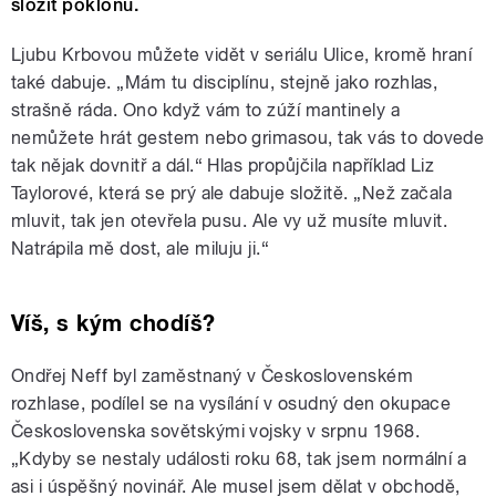
složit poklonu.
Ljubu Krbovou můžete vidět v seriálu Ulice, kromě hraní
také dabuje. „Mám tu disciplínu, stejně jako rozhlas,
strašně ráda. Ono když vám to zúží mantinely a
nemůžete hrát gestem nebo grimasou, tak vás to dovede
tak nějak dovnitř a dál.“ Hlas propůjčila například Liz
Taylorové, která se prý ale dabuje složitě. „Než začala
mluvit, tak jen otevřela pusu. Ale vy už musíte mluvit.
Natrápila mě dost, ale miluju ji.“
Víš, s kým chodíš?
Ondřej Neff byl zaměstnaný v Československém
rozhlase, podílel se na vysílání v osudný den okupace
Československa sovětskými vojsky v srpnu 1968.
„Kdyby se nestaly události roku 68, tak jsem normální a
asi i úspěšný novinář. Ale musel jsem dělat v obchodě,