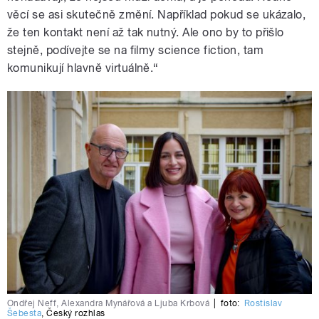
věcí se asi skutečně změní. Například pokud se ukázalo,
že ten kontakt není až tak nutný. Ale ono by to přišlo
stejně, podívejte se na filmy science fiction, tam
komunikují hlavně virtuálně.“
Ondřej Neff, Alexandra Mynářová a Ljuba Krbová
|
foto:
Rostislav
Šebesta
,
Český rozhlas