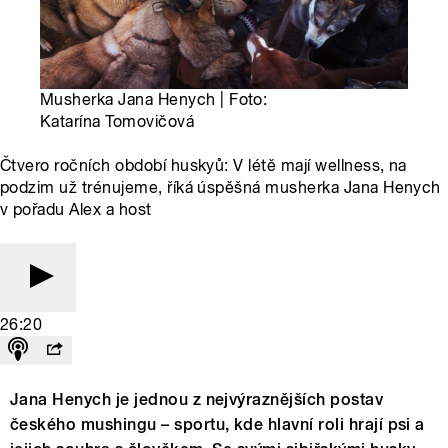
Musherka Jana Henych | Foto:
Katarína Tomovičová
Čtvero ročních období huskyů: V létě mají wellness, na
podzim už trénujeme, říká úspěšná musherka Jana Henych
v pořadu Alex a host
26:20
Jana Henych je jednou z nejvýraznějších postav
českého mushingu – sportu, kde hlavní roli hrají psi a