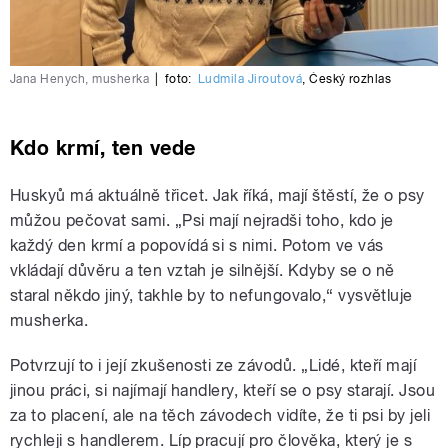
Jana Henych, musherka
|
foto:
Ludmila Jiroutová
,
Český rozhlas
Kdo krmí, ten vede
Huskyů má aktuálně třicet. Jak říká, mají štěstí, že o psy
můžou pečovat sami. „Psi mají nejradši toho, kdo je
každý den krmí a popovídá si s nimi. Potom ve vás
vkládají důvěru a ten vztah je silnější. Kdyby se o ně
staral někdo jiný, takhle by to nefungovalo,“ vysvětluje
musherka.
Potvrzují to i její zkušenosti ze závodů. „Lidé, kteří mají
jinou práci, si najímají handlery, kteří se o psy starají. Jsou
za to placení, ale na těch závodech vidíte, že ti psi by jeli
rychleji s handlerem. Líp pracují pro člověka, který je s