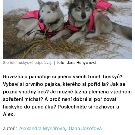
Sibiřští huskyové odpočívají
|
foto:
Jana Henychová
Rozezná a pamatuje si jména všech třiceti huskyů?
Vybaví si prvního pejska, kterého si pořídila? Jak se
pozná vhodný pes? Je možné tažná plemena v jednom
spřežení míchat? A proč není dobré si pořizovat
huskyho do paneláku? Poslechněte si rozhovor u
Alex.
autoři:
Alexandra Mynářová
,
Dana Josefová