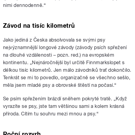
nimi dennodenně.“
Závod na tisíc kilometrů
Jako jediná z Česka absolvovala se svými psy
nejvýznamnější longové závody (závody psích spřežení
na dlouhé vzdálenosti – pozn. red.) na evropském
kontinentu. „Nejnáročnější byl určitě Finnmarkslopet s
délkou tisíc kilometrů. Jen málo závodníků trať dokončilo.
Tenkrát se mi to povedlo, organizačně se všechno sešlo,
měla jsem mladé psy a obrovské štěstí na počasí.“
Se psím spřežením brázdí sněhem pokryté tratě. „Když
vyrazíte se psy, jste tam většinou sami a kolem krásná
příroda. Cítím tu souhru mezi mnou a psy.“
Roční rozvrh