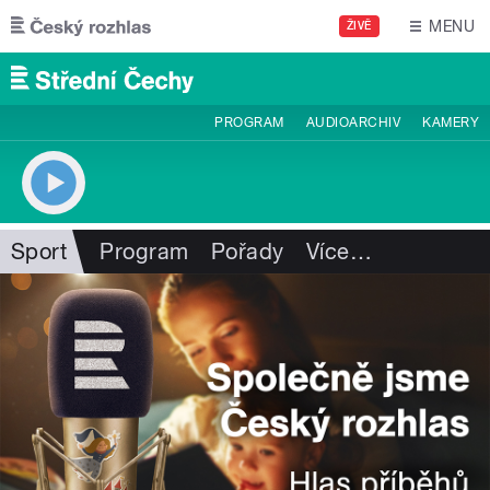
Přejít k hlavnímu obsahu
MENU
ŽIVĚ
PROGRAM
AUDIOARCHIV
KAMERY
Sport
Program
Pořady
Více
…