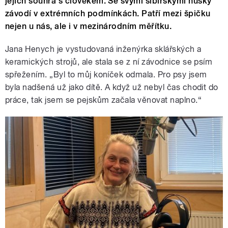
jejich souhra s člověkem. Se svými sibiřskými husky
závodí v extrémních podmínkách. Patří mezi špičku
nejen u nás, ale i v mezinárodním měřítku.
Jana Henych je vystudovaná inženýrka sklářských a
keramických strojů, ale stala se z ní závodnice se psím
spřežením. „Byl to můj koníček odmala. Pro psy jsem
byla nadšená už jako dítě. A když už nebyl čas chodit do
práce, tak jsem se pejskům začala věnovat naplno.“