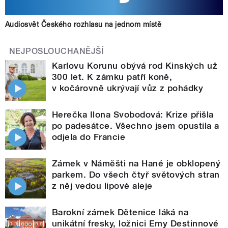
Audiosvět Českého rozhlasu na jednom místě
NEJPOSLOUCHANĚJŠÍ
Karlovu Korunu obývá rod Kinských už
300 let. K zámku patří koně,
v kočárovně ukrývají vůz z pohádky
Herečka Ilona Svobodová: Krize přišla
po padesátce. Všechno jsem opustila a
odjela do Francie
Zámek v Náměšti na Hané je obklopený
parkem. Do všech čtyř světových stran
z něj vedou lipové aleje
Barokní zámek Dětenice láká na
unikátní fresky, ložnici Emy Destinnové