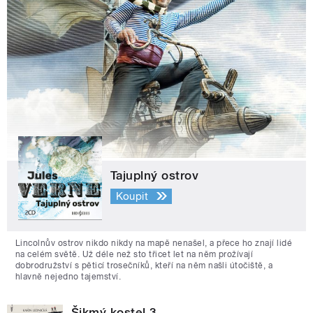
Tajuplný ostrov
Koupit
Lincolnův ostrov nikdo nikdy na mapě nenašel, a přece ho znají lidé
na celém světě. Už déle než sto třicet let na něm prožívají
dobrodružství s pěticí trosečníků, kteří na něm našli útočiště, a
hlavně nejedno tajemství.
Šikmý kostel 3