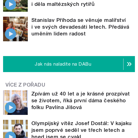
i děla maltézských rytířů
Stanislav Příhoda se věnuje malířství
i ve svých devadesáti letech. Předává
uměním lidem radost
Jak nás naladíte na DABu
VÍCE Z POŘADU
Zpívám už 40 let a je krásné prozpívat
se životem, říká první dáma českého
folku Pavlína Jíšová
Olympijský vítěz Josef Dostál: V kajaku
jsem poprvé seděl ve třech letech a
hned jsem se cvakl