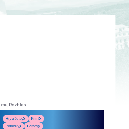
mujRozhlas
Hry a četby
Krimi
Pohádky
Pořady