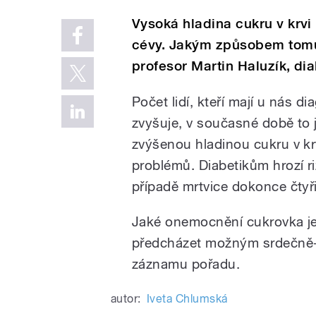
Vysoká hladina cukru v kr
cévy. Jakým způsobem tomu l
profesor Martin Haluzík, di
Počet lidí, kteří mají u nás d
zvyšuje, v současné době to 
zvýšenou hladinou cukru v krv
problémů. Diabetikům hrozí rizi
případě mrtvice dokonce čtyři
Jaké onemocnění cukrovka je, j
předcházet možným srdečně-
záznamu pořadu.
autor:
Iveta Chlumská