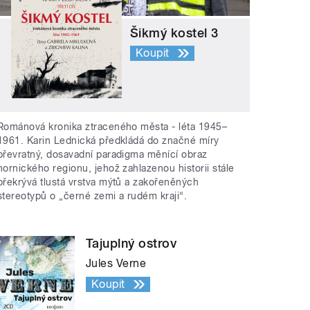
Šikmý kostel 3
Koupit
Románová kronika ztraceného města - léta 1945–
1961. Karin Lednická předkládá do značné míry
převratný, dosavadní paradigma měnící obraz
hornického regionu, jehož zahlazenou historii stále
překrývá tlustá vrstva mýtů a zakořeněných
stereotypů o „černé zemi a rudém kraji“.
Tajuplný ostrov
Jules Verne
Koupit