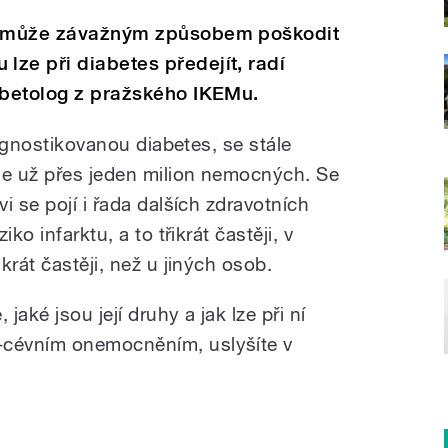
vi může závažným způsobem poškodit
ze při diabetes předejít, radí
abetolog z pražského IKEMu.
iagnostikovanou diabetes, se stále
je už přes jeden milion nemocných. Se
i se pojí i řada dalších zdravotních
ko infarktu, a to třikrát častěji, v
krát častěji, než u jiných osob.
aké jsou její druhy a jak lze při ní
cévním onemocněním, uslyšíte v