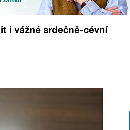
t i vážné srdečně-cévní