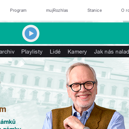
Program
mujRozhlas
Stanice
O r
archiv
Playlisty
Lidé
Kamery
Jak nás nalad