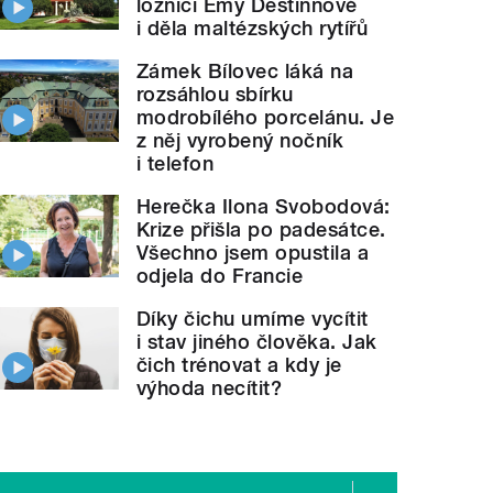
ložnici Emy Destinnové
i děla maltézských rytířů
Zámek Bílovec láká na
rozsáhlou sbírku
modrobílého porcelánu. Je
z něj vyrobený nočník
i telefon
Herečka Ilona Svobodová:
Krize přišla po padesátce.
Všechno jsem opustila a
odjela do Francie
Díky čichu umíme vycítit
i stav jiného člověka. Jak
čich trénovat a kdy je
výhoda necítit?