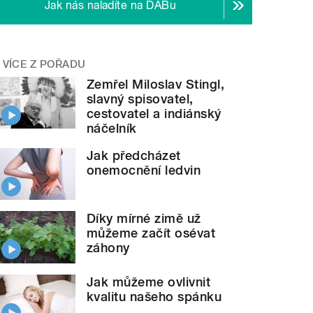
Jak nás naladíte na DABu
VÍCE Z POŘADU
Zemřel Miloslav Stingl,
slavný spisovatel,
cestovatel a indiánský
náčelník
Jak předcházet
onemocnění ledvin
Díky mírné zimě už
můžeme začít osévat
záhony
Jak můžeme ovlivnit
kvalitu našeho spánku