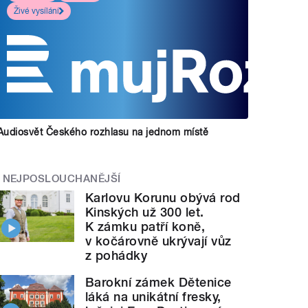
Živé vysílání
Audiosvět Českého rozhlasu na jednom místě
NEJPOSLOUCHANĚJŠÍ
Karlovu Korunu obývá rod
Kinských už 300 let.
K zámku patří koně,
v kočárovně ukrývají vůz
z pohádky
Barokní zámek Dětenice
láká na unikátní fresky,