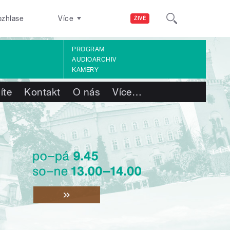
ozhlase
Více
ŽIVĚ
PROGRAM
AUDIOARCHIV
KAMERY
íte
Kontakt
O nás
Více
…