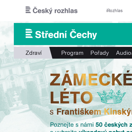
Přejít k hlavnímu obsahu
iRozhlas
Zdraví
Program
Pořady
Audio