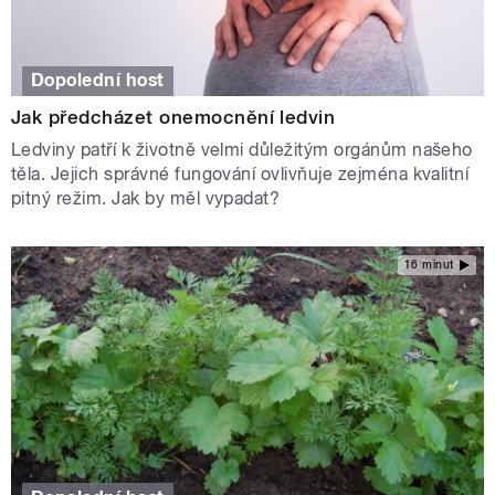
Dopolední host
Jak předcházet onemocnění ledvin
Ledviny patří k životně velmi důležitým orgánům našeho
těla. Jejich správné fungování ovlivňuje zejména kvalitní
pitný režim. Jak by měl vypadat?
16 minut