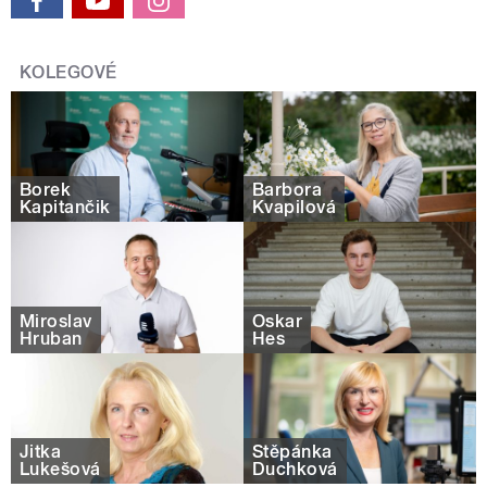
KOLEGOVÉ
Borek
Barbora
Kapitančik
Kvapilová
Miroslav
Oskar
Hruban
Hes
Jitka
Štěpánka
Lukešová
Duchková