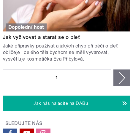
Dopolední host
Jak vyživovat a starat se o pleť
Jaké přípravky používat a jakých chyb při péči o pleť
obličeje i celého těla bychom se měli vyvarovat,
vysvětluje kosmetička Eva Přibylová.
STRÁNKY
1
n
Jak nás naladíte na DABu
SLEDUJTE NÁS