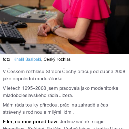
foto:
Khalil Baalbaki
,
Český rozhlas
V Českém rozhlasu Střední Čechy pracuji od dubna 2008
jako dopolední moderátorka.
V letech 1995–2008 jsem pracovala jako moderátorka
mladoboleslavského rádia Jizera.
Mám ráda toulky přírodou, práci na zahradě a čas
strávený s rodinou a milými lidmi.
Film, co mne pořád baví:
Jednoznačně trilogie
Homolkovi, Světáci, Pelíšky, Vratné lahve, zkrátka filmy s