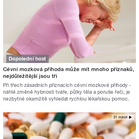
Dopolední host
Cévní mozková příhoda může mít mnoho příznaků,
nejdůležitější jsou tři
Při třech zásadních příznacích cévní mozkové příhody -
náhlé změně hybnosti tváře, půlky těla a poruše řeči, je
nezbytné okamžitě vyhledat rychlou lékařskou pomoc.
21 minut