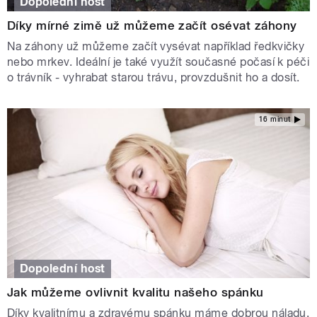
Dopolední host
Díky mírné zimě už můžeme začít osévat záhony
Na záhony už můžeme začít vysévat například ředkvičky
nebo mrkev. Ideální je také využít současné počasí k péči
o trávník - vyhrabat starou trávu, provzdušnit ho a dosít.
16 minut
Dopolední host
Jak můžeme ovlivnit kvalitu našeho spánku
Díky kvalitnímu a zdravému spánku máme dobrou náladu,