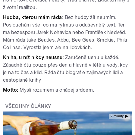
životní realitou.
Hudba, kterou mám ráda
: Bez hudby žít neumím.
Poslouchám vše, co má rytmus a oduševnělý text. Ten
má bezesporu Jarek Nohavica nebo František Nedvěd.
Mám ráda také Beatles, Abbu, Bee Gees, Smokie, Phila
Collinse. Vyrostla jsem ale na lidovkách.
Kniha, u níž nikdy neusnu:
Zaručeně usnu u každé.
Zásadně čtu pouze přes den a hlavně v létě u vody, kdy
je na to čas a klid. Ráda čtu biografie zajímavých lidí a
cestopisné knihy
Motto:
Mysli rozumem a chápej srdcem.
VŠECHNY ČLÁNKY
2 minuty