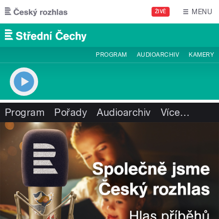
Přejít k hlavnímu obsahu
MENU
ŽIVĚ
PROGRAM
AUDIOARCHIV
KAMERY
Program
Pořady
Audioarchiv
Více
…