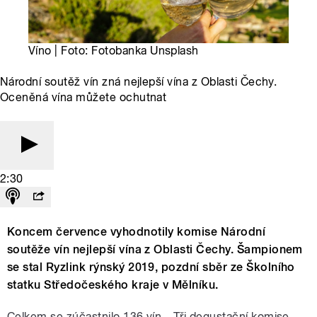
Víno | Foto: Fotobanka Unsplash
Národní soutěž vín zná nejlepší vína z Oblasti Čechy.
Oceněná vína můžete ochutnat
2:30
Koncem července vyhodnotily komise Národní
soutěže vín nejlepší vína z Oblasti Čechy. Šampionem
se stal Ryzlink rýnský 2019, pozdní sběr ze Školního
statku Středočeského kraje v Mělníku.
Celkem se zúčastnilo 136 vín. „Tři degustační komise