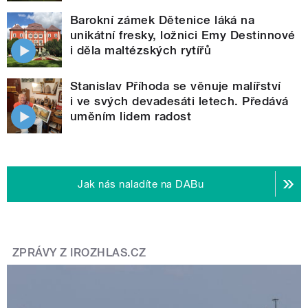
Barokní zámek Dětenice láká na
unikátní fresky, ložnici Emy Destinnové
i děla maltézských rytířů
Stanislav Příhoda se věnuje malířství
i ve svých devadesáti letech. Předává
uměním lidem radost
Jak nás naladíte na DABu
ZPRÁVY Z IROZHLAS.CZ