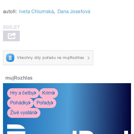
autoři:
Iveta Chlumská
,
Dana Josefová
Všechny díly pořadu na mujRozhlas
mujRozhlas
Hry a četby
Krimi
Pohádky
Pořady
Živé vysílání