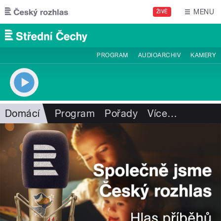
Přejít k hlavnímu obsahu
MENU
ŽIVĚ
PROGRAM
AUDIOARCHIV
KAMERY
Domácí
Program
Pořady
Více
…