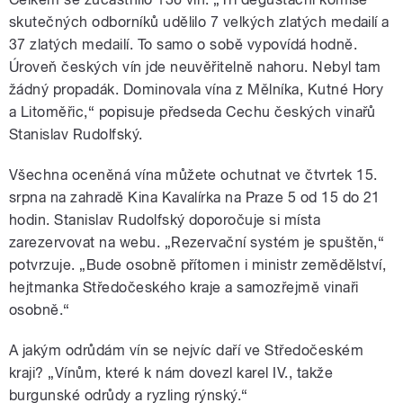
skutečných odborníků udělilo 7 velkých zlatých medailí a
37 zlatých medailí. To samo o sobě vypovídá hodně.
Úroveň českých vín jde neuvěřitelně nahoru. Nebyl tam
žádný propadák. Dominovala vína z Mělníka, Kutné Hory
a Litoměřic,“ popisuje předseda Cechu českých vinařů
Stanislav Rudolfský.
Všechna oceněná vína můžete ochutnat ve čtvrtek 15.
srpna na zahradě Kina Kavalírka na Praze 5 od 15 do 21
hodin. Stanislav Rudolfský doporočuje si místa
zarezervovat na webu. „Rezervační systém je spuštěn,“
potvrzuje. „Bude osobně přítomen i ministr zemědělství,
hejtmanka Středočeského kraje a samozřejmě vinaři
osobně.“
A jakým odrůdám vín se nejvíc daří ve Středočeském
kraji? „Vínům, které k nám dovezl karel IV., takže
burgunské odrůdy a ryzling rýnský.“