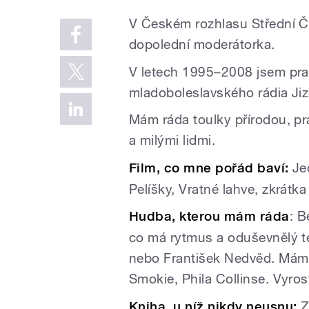
V Českém rozhlasu Střední Č
dopolední moderátorka.
V letech 1995–2008 jsem pra
mladoboleslavského rádia Jiz
Mám ráda toulky přírodou, pr
a milými lidmi.
Film, co mne pořád baví:
Jed
Pelíšky, Vratné lahve, zkrátka 
Hudba, kterou mám ráda
: 
co má rytmus a oduševnělý t
nebo František Nedvěd. Mám 
Smokie, Phila Collinse. Vyros
Kniha, u níž nikdy neusnu:
Z