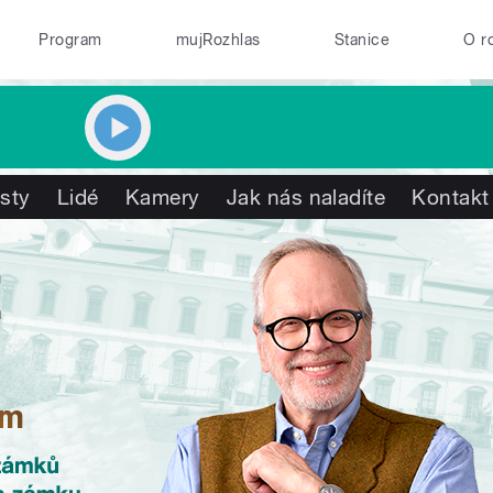
Program
mujRozhlas
Stanice
O r
isty
Lidé
Kamery
Jak nás naladíte
Kontakt