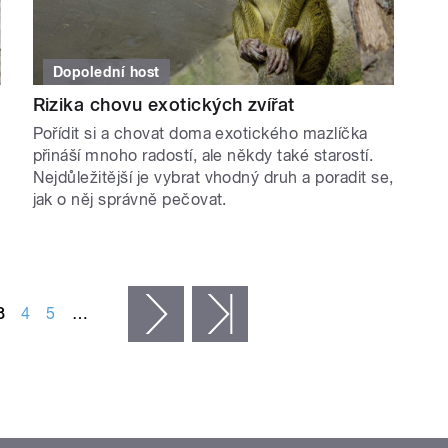
Dopolední host
Rizika chovu exotických zvířat
Pořídit si a chovat doma exotického mazlíčka
přináší mnoho radostí, ale někdy také starostí.
Nejdůležitější je vybrat vhodný druh a poradit se,
jak o něj správně pečovat.
3
4
5
…
následující ›
poslední »