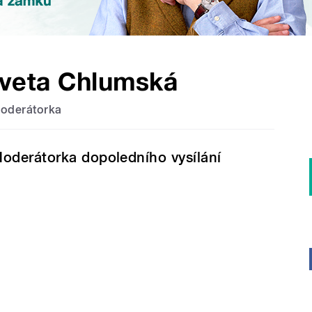
Iveta Chlumská
oderátorka
oderátorka dopoledního vysílání