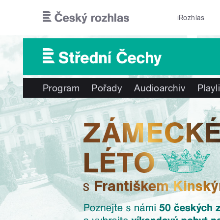
Přejít k hlavnímu obsahu
iRozhlas
Program
Pořady
Audioarchiv
Playl