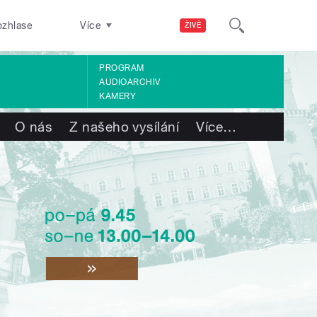
ozhlase
Více
ŽIVĚ
PROGRAM
AUDIOARCHIV
KAMERY
O nás
Z našeho vysílání
Více
…