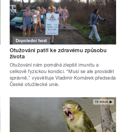
Dopolední host
Otužování patří ke zdravému způsobu
života
Otužování nám pomáhá zlepšit imunitu a
celkově fyzickou kondici. "Musí se ale provádět
správně," vysvětluje Vladimír Komárek předseda
České otužilecké unie.
18 minut