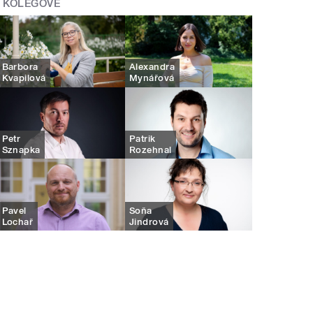
KOLEGOVÉ
Barbora
Alexandra
Kvapilová
Mynářová
Petr
Patrik
Sznapka
Rozehnal
Pavel
Soňa
Lochař
Jindrová