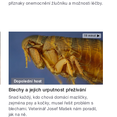
příznaky onemocnění žlučníku a možnosti léčby.
19 minut
Dopolední host
Blechy a jejich urputnost přežívání
Snad každý, kdo chová domácí mazlíčky,
zejména psy a kočky, musel řešit problém s
blechami. Veterinář Josef Mašek nám poradil,
jak na ně.