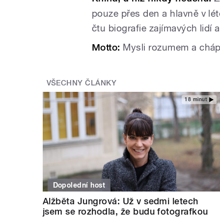
pouze přes den a hlavně v lét
čtu biografie zajímavých lidí
Motto:
Mysli rozumem a cháp
VŠECHNY ČLÁNKY
18 minut
Dopolední host
Alžběta Jungrová: Už v sedmi letech
jsem se rozhodla, že budu fotografkou