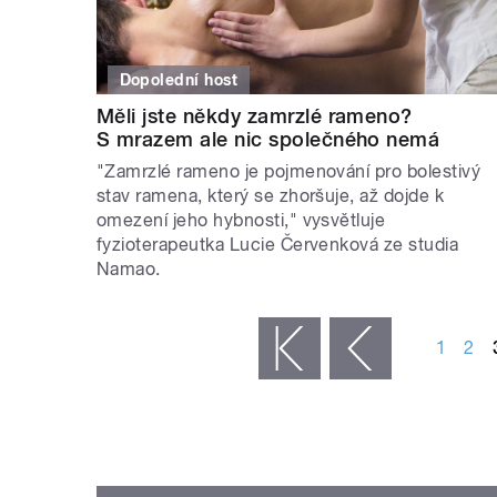
Dopolední host
Měli jste někdy zamrzlé rameno?
S mrazem ale nic společného nemá
"Zamrzlé rameno je pojmenování pro bolestivý
stav ramena, který se zhoršuje, až dojde k
omezení jeho hybnosti," vysvětluje
fyzioterapeutka Lucie Červenková ze studia
Namao.
STRÁNKY
1
2
« první
‹ předchozí