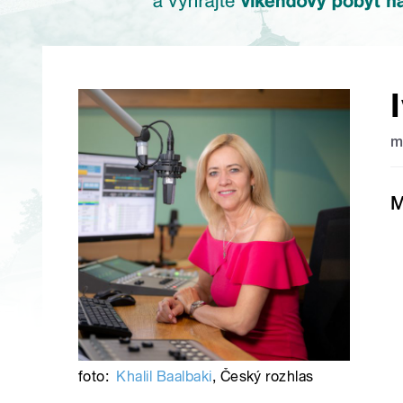
m
M
foto:
Khalil Baalbaki
,
Český rozhlas