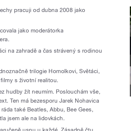
echy pracuji od dubna 2008 jako
covala jako moderátorka
era.
áci na zahradě a čas strávený s rodinou
noznačně trilogie Homolkovi, Světáci,
filmy s životní realitou.
Bez hudby žít neumím. Poslouchám vše,
ext. Ten má bezesporu Jarek Nohavica
ráda také Beatles, Abbu, Bee Gees,
tla jsem ale na lidovkách.
aručeně usnu u každé. Zásadně čtu