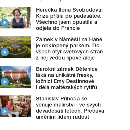
Herečka Ilona Svobodová:
Krize přišla po padesátce.
Všechno jsem opustila a
odjela do Francie
Zámek v Náměšti na Hané
je obklopený parkem. Do
všech čtyř světových stran
z něj vedou lipové aleje
Barokní zámek Dětenice
láká na unikátní fresky,
ložnici Emy Destinnové
i děla maltézských rytířů
Stanislav Příhoda se
věnuje malířství i ve svých
devadesáti letech. Předává
uměním lidem radost