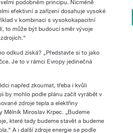
a velmi podobném principu. Nicméně
elmi efektivní a zařízení dosahuje vysoké
říklad v kombinaci s vysokokapacitní
í, to může být budoucí směr vývoje
zdrojích.“
o odkud získá? „Představte si to jako
čce. Je to v rámci Evropy jedinečná
ědci napřed zkoumat, třeba i kvůli
i by mohlo podle plánu začít vyrábět v
ované zdroje tepla a elektřiny
ny Mělník Miroslav Krpec. „Budeme
oje, které tady budeme stavět a budeme
la.“ A i další zdroje energie se podle