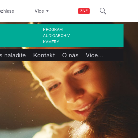
ozhlase
Více
ŽIVĚ
PROGRAM
AUDIOARCHIV
KAMERY
s naladíte
Kontakt
O nás
Více
…