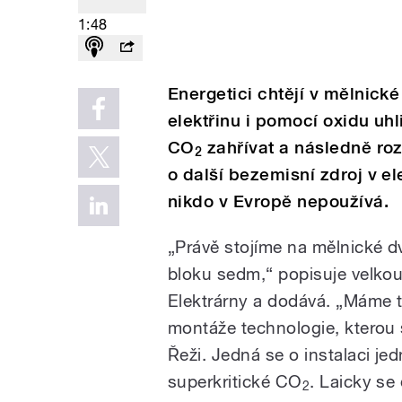
1:48
Energetici chtějí v mělnické 
elektřinu i pomocí oxidu uhl
CO
zahřívat a následně roz
2
o další bezemisní zdroj v el
nikdo v Evropě nepoužívá.
„Právě stojíme na mělnické dv
bloku sedm,“ popisuje velkou 
Elektrárny a dodává. „Máme t
montáže technologie, kterou
Řeži. Jedná se o instalaci je
superkritické CO
. Laicky se 
2