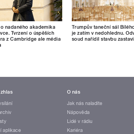
t o nadaného akademika
Trumpův taneční sál Bílé
ovce. Tvrzení o úspěších
je zatím v nedohlednu. Od
ra z Cambridge ale média
soud nařídil stavbu zastavi
a
zhlas
O nás
ysílání
Jak nás naladíte
rchiv
Nápověda
sty
Lidé v rádiu
í aplikace
Kariéra