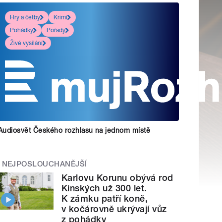
Hry a četby
Krimi
Pohádky
Pořady
Živé vysílání
Audiosvět Českého rozhlasu na jednom místě
NEJPOSLOUCHANĚJŠÍ
Karlovu Korunu obývá rod
Kinských už 300 let.
K zámku patří koně,
v kočárovně ukrývají vůz
z pohádky