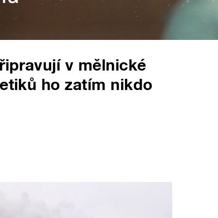
řipravují v mělnické
etiků ho zatím nikdo