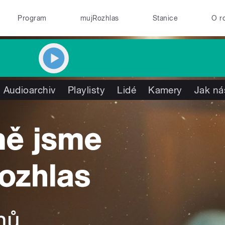
Program
mujRozhlas
Stanice
O r
Audioarchiv
Playlisty
Lidé
Kamery
Jak ná