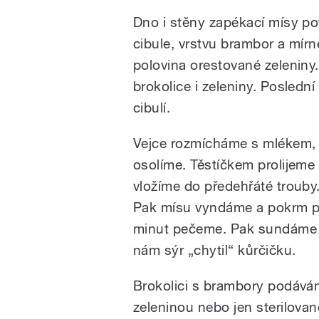
Dno i stěny zapékací mísy p
cibule, vrstvu brambor a mírně
polovina orestované zeleniny
brokolice i zeleniny. Posledn
cibulí.
Vejce rozmícháme s mlékem, 
osolíme. Těstíčkem prolijeme
vložíme do předehřáté troub
Pak mísu vyndáme a pokrm p
minut pečeme. Pak sundáme v
nám sýr „chytil“ kůrčičku.
Brokolici s brambory podávám
zeleninou nebo jen sterilova