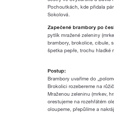
Pochoutkách, kde přidala pár 
Sokolová.
Zapečené brambory po čes
pytlík mražené zeleniny (mrke
brambory, brokolice, cibule, 
špetka pepře, trochu hladké 
Postup:
Brambory uvaříme do „polomě
Brokolici rozebereme na růži
Mraženou zeleninu (mrkev, hr
orestujeme na rozehřátém ole
oloupeme, přepůlíme a nakráj