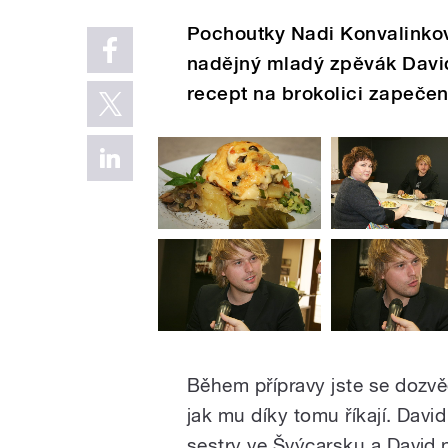
Pochoutky Nadi Konvalinkov
nadějný mladý zpěvák David D
recept na brokolici zapečen
Během přípravy jste se dozvěd
jak mu díky tomu říkají. David
sestry ve Švýcarsku a David 