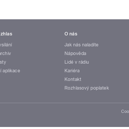
zhlas
O nás
ysílání
Jak nás naladíte
rchiv
Nápověda
sty
Lidé v rádiu
í aplikace
Kariéra
Kontakt
Rozhlasový poplatek
Coo