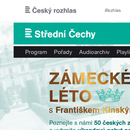
Přejít k hlavnímu obsahu
iRozhlas
Program
Pořady
Audioarchiv
Playl