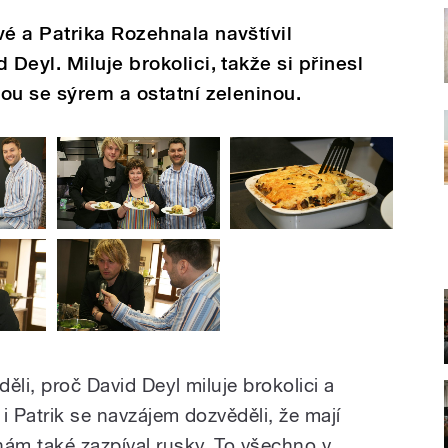
é a Patrika Rozehnala navštívil
eyl. Miluje brokolici, takže si přinesl
ou se sýrem a ostatní zeleninou.
ěli, proč David Deyl miluje brokolici a
 i Patrik se navzájem dozvěděli, že mají
nám také zazpíval rusky. To všechno v