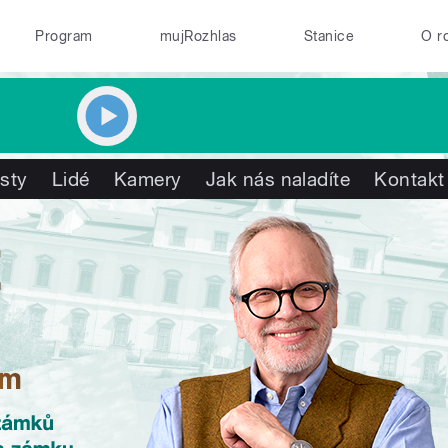
Program
mujRozhlas
Stanice
O r
isty
Lidé
Kamery
Jak nás naladíte
Kontakt