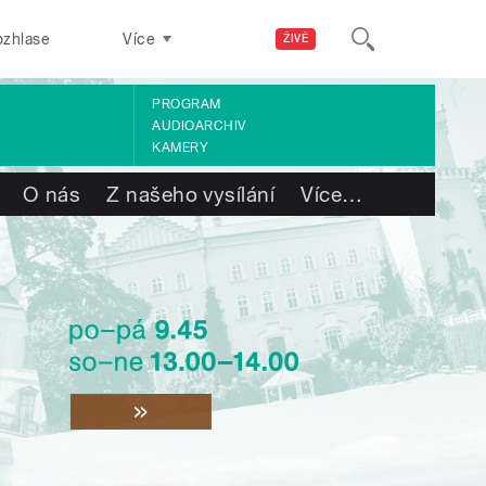
ozhlase
Více
ŽIVĚ
PROGRAM
AUDIOARCHIV
KAMERY
O nás
Z našeho vysílání
Více
…