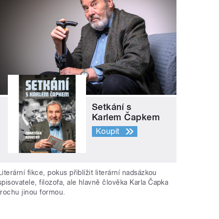
Setkání s
Karlem Čapkem
Koupit
Literární fikce, pokus přiblížit literární nadsázkou
spisovatele, filozofa, ale hlavně člověka Karla Čapka
trochu jinou formou.