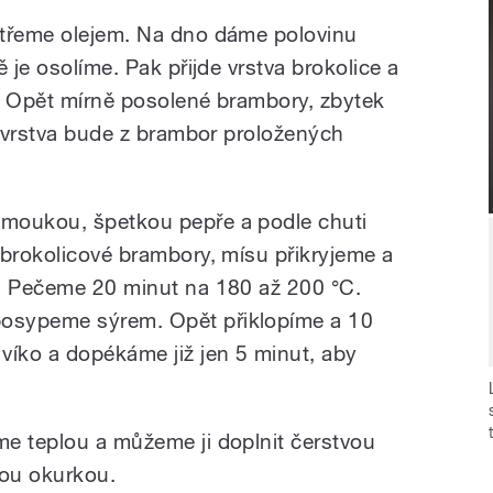
otřeme olejem. Na dno dáme polovinu
 je osolíme. Pak přijde vrstva brokolice a
. Opět mírně posolené brambory, zbytek
í vrstva bude z brambor proložených
moukou, špetkou pepře a podle chuti
 brokolicové brambory, mísu přikryjeme a
y. Pečeme 20 minut na 180 až 200 °C.
osypeme sýrem. Opět přiklopíme a 10
íko a dopékáme již jen 5 minut, aby
e teplou a můžeme ji doplnit čerstvou
nou okurkou.