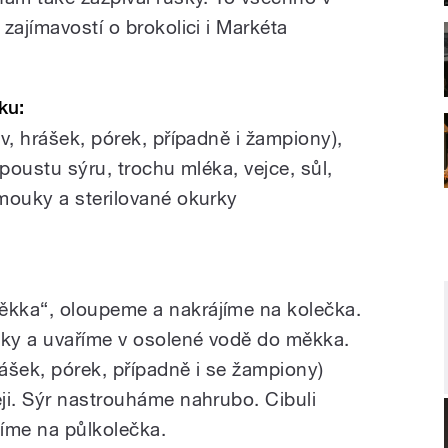
zajímavostí o brokolici i Markéta
ku:
v, hrášek, pórek, případně i žampiony),
spoustu sýru, trochu mléka, vejce, sůl,
mouky a sterilované okurky
kka“, oloupeme a nakrájíme na kolečka.
čky a uvaříme v osolené vodě do měkka.
ášek, pórek, případně i se žampiony)
ji. Sýr nastrouháme nahrubo. Cibuli
íme na půlkolečka.