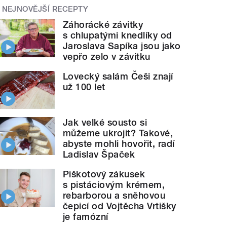
NEJNOVĚJŠÍ RECEPTY
Záhorácké závitky
s chlupatými knedlíky od
Jaroslava Sapíka jsou jako
vepřo zelo v závitku
Lovecký salám Češi znají
už 100 let
Jak velké sousto si
můžeme ukrojit? Takové,
abyste mohli hovořit, radí
Ladislav Špaček
Piškotový zákusek
s pistáciovým krémem,
rebarborou a sněhovou
čepicí od Vojtěcha Vrtišky
je famózní