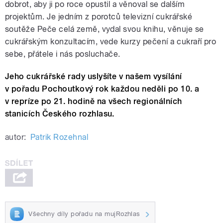
dobrot, aby ji po roce opustil a věnoval se dalším
projektům.
Je jedním z porotců televizní cukrářské
soutěže Peče celá země
, vydal svou knihu, věnuje se
cukrářským konzultacím, vede kurzy pečení a cukraří pro
sebe, přátele i nás posluchače.
Jeho cukrářské rady uslyšíte v našem vysílání
v pořadu Pochoutkový rok každou neděli po 10. a
v repríze po 21. hodině na všech regionálních
stanicích Českého rozhlasu.
autor:
Patrik Rozehnal
Všechny díly pořadu na mujRozhlas