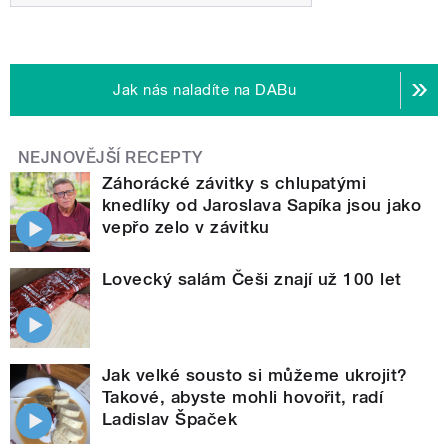
Jak nás naladíte na DABu
NEJNOVĚJŠÍ RECEPTY
Záhorácké závitky s chlupatými
knedlíky od Jaroslava Sapíka jsou jako
vepřo zelo v závitku
Lovecký salám Češi znají už 100 let
Jak velké sousto si můžeme ukrojit?
Takové, abyste mohli hovořit, radí
Ladislav Špaček