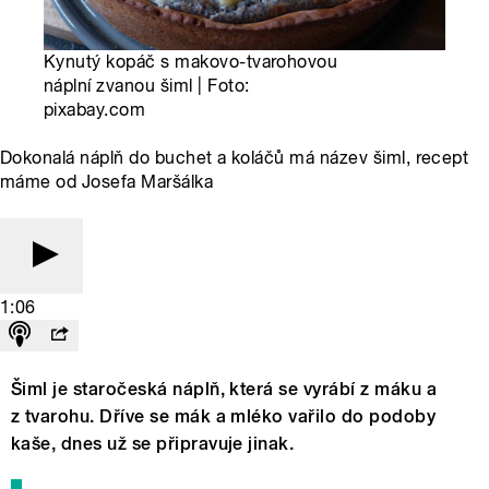
Kynutý kopáč s makovo-tvarohovou
náplní zvanou šiml | Foto:
pixabay.com
Dokonalá náplň do buchet a koláčů má název šiml, recept
máme od Josefa Maršálka
1:06
Šiml je staročeská náplň, která se vyrábí z máku a
z tvarohu. Dříve se mák a mléko vařilo do podoby
kaše, dnes už se připravuje jinak.