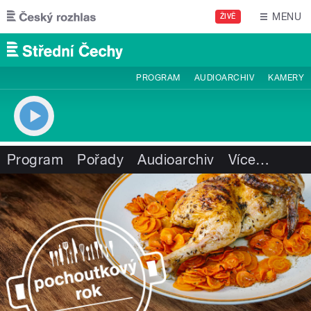
Přejít k hlavnímu obsahu
MENU
ŽIVĚ
PROGRAM
AUDIOARCHIV
KAMERY
Program
Pořady
Audioarchiv
Více
…