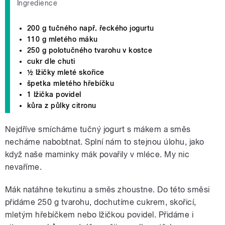
Ingredience
200 g tučného např. řeckého jogurtu
110 g mletého máku
250 g polotučného tvarohu v kostce
cukr dle chuti
½ lžičky mleté skořice
špetka mletého hřebíčku
1 lžička povidel
kůra z půlky citronu
Nejdříve smícháme tučný jogurt s mákem a směs
necháme nabobtnat. Splní nám to stejnou úlohu, jako
když naše maminky mák povařily v mléce. My nic
nevaříme.
Mák natáhne tekutinu a směs zhoustne. Do této směsi
přidáme 250 g tvarohu, dochutíme cukrem, skořicí,
mletým hřebíčkem nebo lžičkou povidel. Přidáme i