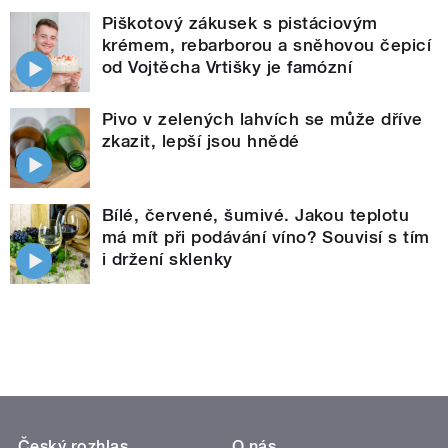
Piškotový zákusek s pistáciovým
krémem, rebarborou a sněhovou čepicí
od Vojtěcha Vrtišky je famózní
Pivo v zelených lahvích se může dříve
zkazit, lepší jsou hnědé
Bílé, červené, šumivé. Jakou teplotu
má mít při podávání víno? Souvisí s tím
i držení sklenky
Český rozhlas
O nás