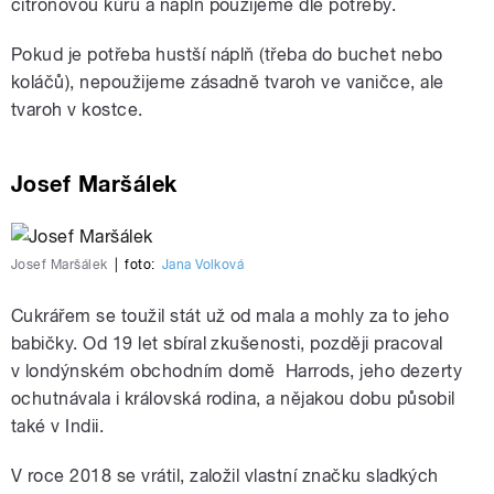
citronovou kůru a náplň použijeme dle potřeby.
Pokud je potřeba hustší náplň (třeba do buchet nebo
koláčů), nepoužijeme zásadně tvaroh ve vaničce, ale
tvaroh v kostce.
Josef Maršálek
Josef Maršálek
|
foto:
Jana Volková
Cukrářem se toužil stát už od mala a mohly za to jeho
babičky. Od 19 let sbíral zkušenosti, později pracoval
v londýnském obchodním domě Harrods, jeho dezerty
ochutnávala i královská rodina, a nějakou dobu působil
také v Indii.
V roce 2018 se vrátil, založil vlastní značku sladkých