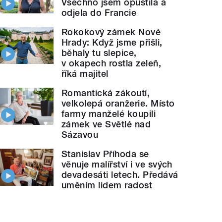
Všechno jsem opustila a
odjela do Francie
Rokokový zámek Nové
Hrady: Když jsme přišli,
běhaly tu slepice,
v okapech rostla zeleň,
říká majitel
Romantická zákoutí,
velkolepá oranžerie. Místo
farmy manželé koupili
zámek ve Světlé nad
Sázavou
Stanislav Příhoda se
věnuje malířství i ve svých
devadesáti letech. Předává
Florbalový Pohár mistrů ovládly v Mlad
a
" style="">
uměním lidem radost