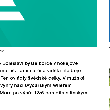
řík
 Boleslavi byste borce v hokejové
i marně. Tamní aréna viděla líté boje
 Ten ovládly švédské celky. V mužské
 z výhry nad švýcarským Wilerem
 Mora po výhře 13:6 poradila s finským