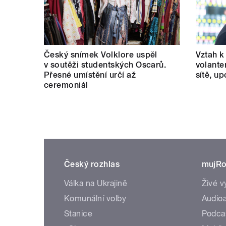
Český snímek Volklore uspěl
Vztah k 
v soutěži studentských Oscarů.
volante
Přesné umístění určí až
sítě, u
ceremoniál
Český rozhlas
mujRo
Válka na Ukrajině
Živé v
Komunální volby
Audioa
Stanice
Podca