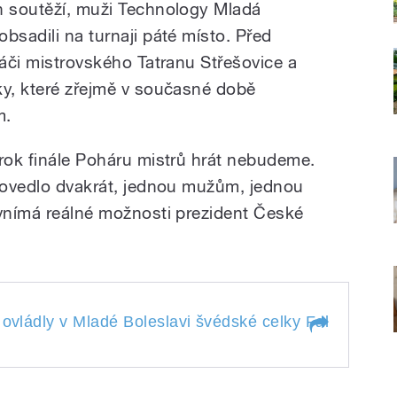
h soutěží, muži Technology Mladá
bsadili na turnaji páté místo. Před
ráči mistrovského Tatranu Střešovice a
ky, které zřejmě v současné době
m.
 rok finále Poháru mistrů hrát nebudeme.
 povedlo dvakrát, jednou mužům, jednou
 vnímá reálné možnosti prezident České
 ovládly v Mladé Boleslavi švédské celky Falun a
Mor
rů ovládly v Mladé
Mora