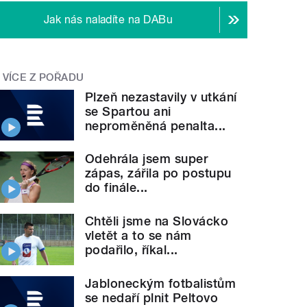
Jak nás naladíte na DABu
VÍCE Z POŘADU
Plzeň nezastavily v utkání
se Spartou ani
neproměněná penalta...
Odehrála jsem super
zápas, zářila po postupu
do finále...
Chtěli jsme na Slovácko
vletět a to se nám
podařilo, říkal...
Jabloneckým fotbalistům
se nedaří plnit Peltovo