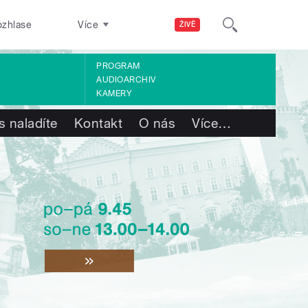
ozhlase
Více
ŽIVĚ
PROGRAM
AUDIOARCHIV
KAMERY
s naladíte
Kontakt
O nás
Více
…