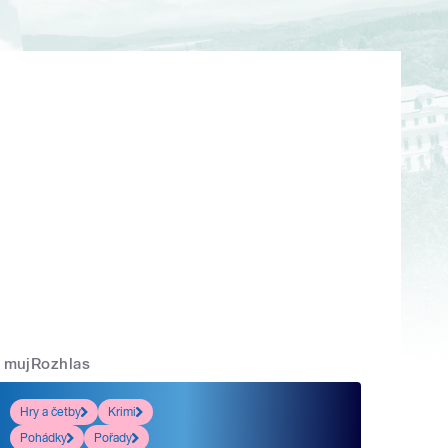
mujRozhlas
Hry a četby
Krimi
Pohádky
Pořady