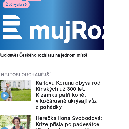
Živé vysílání
Audiosvět Českého rozhlasu na jednom místě
NEJPOSLOUCHANĚJŠÍ
Karlovu Korunu obývá rod
Kinských už 300 let.
K zámku patří koně,
v kočárovně ukrývají vůz
z pohádky
Herečka Ilona Svobodová:
Krize přišla po padesátce.