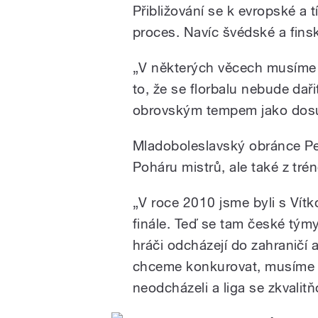
Boleslavi švédské cel
Přibližování se k evropské a 
proces. Navíc švédské a finsk
„V některých věcech musíme p
to, že se florbalu nebude dař
obrovským tempem jako dosu
/
Mladoboleslavský obránce Pe
Poháru mistrů, ale také z tré
„V roce 2010 jsme byli s Vítk
finále. Teď se tam české týmy 
hráči odcházejí do zahraničí 
chceme konkurovat, musíme p
pause
neodcházeli a liga se zkvalitň