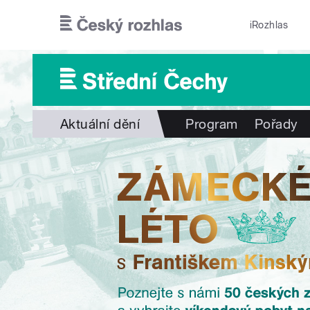
Přejít k hlavnímu obsahu
iRozhlas
Aktuální dění
Program
Pořady