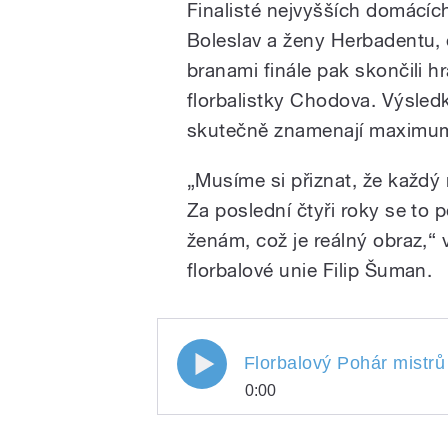
Finalisté nejvyšších domácíc
Boleslav a ženy Herbadentu, o
branami finále pak skončili h
florbalistky Chodova. Výsled
skutečně znamenají maximu
„Musíme si přiznat, že každý
Za poslední čtyři roky se to
ženám, což je reálný obraz,“
florbalové unie Filip Šuman.
Florbalový Pohár mistrů
0:00
Florbalový Pohár mist
Play