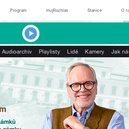
Program
mujRozhlas
Stanice
O r
Audioarchiv
Playlisty
Lidé
Kamery
Jak ná