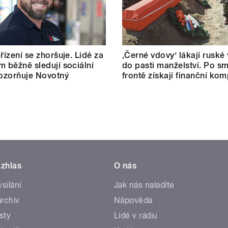
řízení se zhoršuje. Lidé za
‚Černé vdovy‘ lákají ruské
m běžně sledují sociální
do pasti manželství. Po sm
pozorňuje Novotný
frontě získají finanční ko
zhlas
O nás
ysílání
Jak nás naladíte
rchiv
Nápověda
sty
Lidé v rádiu