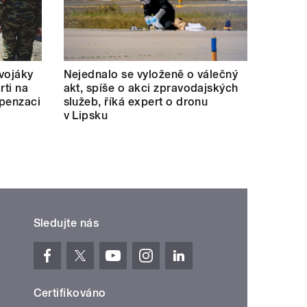
 vojáky
Nejednalo se vyloženě o válečný
rti na
akt, spíše o akci zpravodajských
mpenzaci
služeb, říká expert o dronu
v Lipsku
Sledujte nás
Certifikováno