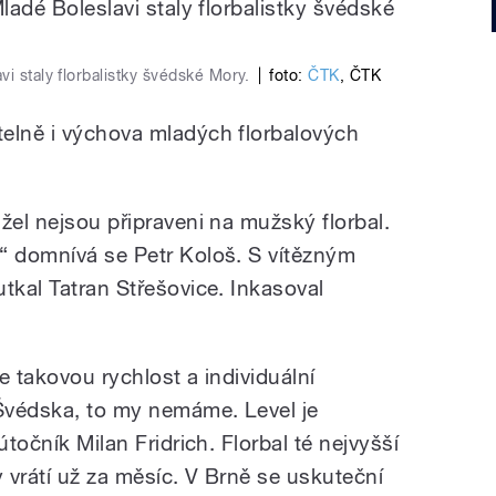
i staly florbalistky švédské Mory.
|
foto:
ČTK
,
ČTK
elně i výchova mladých florbalových
žel nejsou připraveni na mužský florbal.
“ domnívá se Petr Kološ. S vítězným
tkal Tatran Střešovice. Inkasoval
e takovou rychlost a individuální
 Švédska, to my nemáme. Level je
útočník Milan Fridrich. Florbal té nejvyšší
 vrátí už za měsíc. V Brně se uskuteční