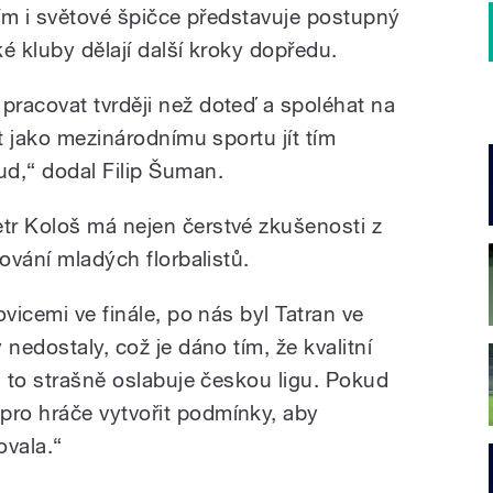
ky Falun a
tím i světové špičce představuje postupný
é kluby dělají další kroky dopředu.
racovat tvrději než doteď a spoléhat na
it jako mezinárodnímu sportu jít tím
d,“ dodal Filip Šuman.
tr Kološ má nejen čerstvé zkušenosti z
nování mladých florbalistů.
ovicemi ve finále, po nás byl Tatran ve
nedostaly, což je dáno tím, že kvalitní
a to strašně oslabuje českou ligu. Pokud
ro hráče vytvořit podmínky, aby
ovala.“