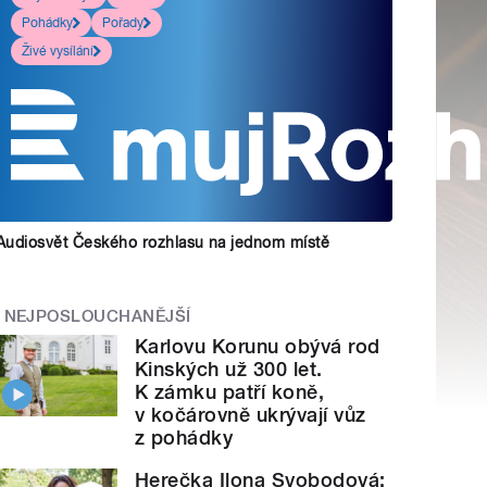
Pohádky
Pořady
Živé vysílání
Audiosvět Českého rozhlasu na jednom místě
NEJPOSLOUCHANĚJŠÍ
Karlovu Korunu obývá rod
Kinských už 300 let.
K zámku patří koně,
v kočárovně ukrývají vůz
z pohádky
Herečka Ilona Svobodová: