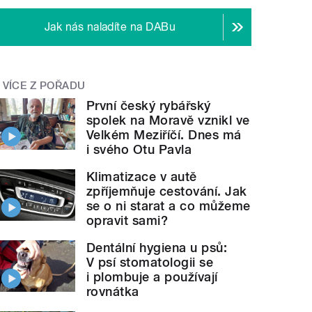
Jak nás naladíte na DABu
VÍCE Z POŘADU
První český rybářský
spolek na Moravě vznikl ve
Velkém Meziříčí. Dnes má
i svého Otu Pavla
Klimatizace v autě
zpříjemňuje cestování. Jak
se o ni starat a co můžeme
opravit sami?
Dentální hygiena u psů:
V psí stomatologii se
i plombuje a používají
rovnátka