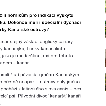
ili horníkům pro indikaci výskytu
ku. Dokonce měli i speciální dýchací
nárky Kanárské ostrovy?
nár stejný základ: anglicky canary,
 kanarejka, finsky kanarialintu.
, jako je maďarština, má pro tohoto
ladem – kanári.
tomilí žlutí pěvci dali jméno Kanárským
to přesně naopak – ostrovy daly jméno
pochází z latinského slova canis – pes,
velcí psi. Původní divocí kanárští kanáři
.