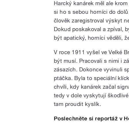
Harcký kanárek měl ale krom z
si ho s sebou horníci do dol
člověk zaregistroval výskyt 
Dokud poskakoval a zpíval, by
být apatický, horníci věděli, ž
V roce 1911 vyšel ve Velké Br
být musí. Pracovali s nimi i z
zásazích. Dokonce vyvinuli sp
ptáčka. Byla to speciální kl
chvíli, kdy kanárek začal sign
tedy v dole vyskytují škodlivé 
tam proudit kyslík.
Poslechněte si reportáž v 