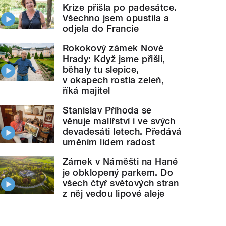
Krize přišla po padesátce.
Všechno jsem opustila a
odjela do Francie
Rokokový zámek Nové
Hrady: Když jsme přišli,
běhaly tu slepice,
v okapech rostla zeleň,
říká majitel
Stanislav Příhoda se
věnuje malířství i ve svých
devadesáti letech. Předává
uměním lidem radost
Zámek v Náměšti na Hané
je obklopený parkem. Do
všech čtyř světových stran
z něj vedou lipové aleje