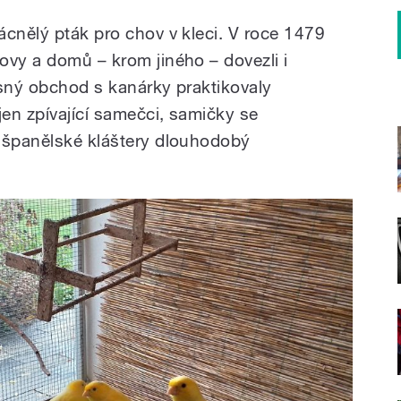
ácnělý pták pro chov v kleci. V roce 1479
ovy a domů – krom jiného – dovezli i
osný obchod s kanárky praktikovaly
jen zpívající samečci, samičky se
y španělské kláštery dlouhodobý