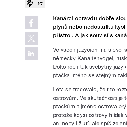
Kanárci opravdu dobře slouž
plynů nebo nedostatku kyslí
přístroj. A jak souvisí s ka
Ve všech jazycích má slovo ka
německy Kanarienvogel, rusky
Dokonce i tak svébytný jazyk
ptáčka jméno se stejným zák
Léta se tradovalo, že tito roz
ostrovům. Ve skutečnosti je 
ptáčkům a jméno ostrova prý 
protože kdysi ostrovy hlídali 
ani nebyli žlutí, ale spíš zelení