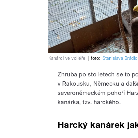
Kanárci ve voliéře
|
foto:
Stanislava Brádl
Zhruba po sto letech se to po
v Rakousku, Německu a dalšíc
severoněmeckém pohoří Harz 
kanárka, tzv. harckého.
Harcký kanárek jak