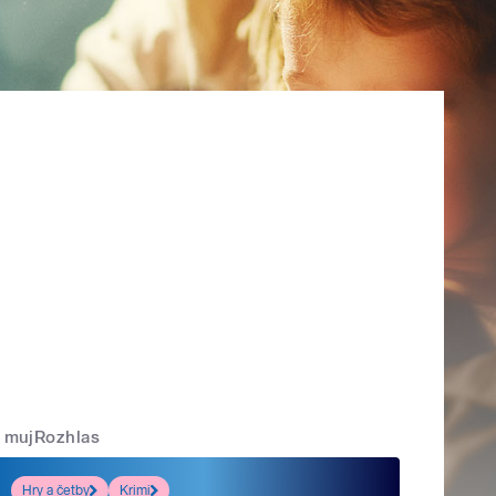
mujRozhlas
Hry a četby
Krimi