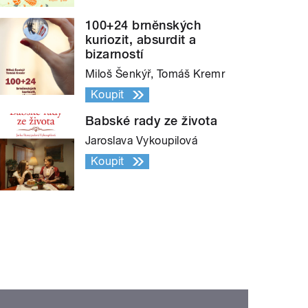
100+24 brněnských
kuriozit, absurdit a
bizarností
Miloš Šenkýř, Tomáš Kremr
Koupit
Babské rady ze života
Jaroslava Vykoupilová
Koupit