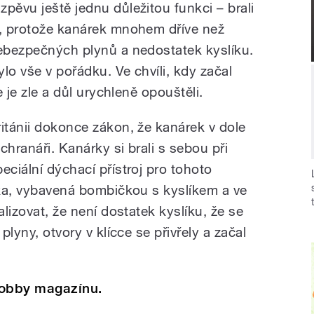
pěvu ještě jednu důležitou funkci – brali
ů, protože kanárek mnohem dříve než
nebezpečných plynů a nedostatek kyslíku.
lo vše v pořádku. Ve chvíli, kdy začal
e je zle a důl urychleně opouštěli.
itánii dokonce zákon, že kanárek v dole
áchranáři. Kanárky si brali s sebou při
eciální dýchací přístroj pro tohoto
ícka, vybavená bombičkou s kyslíkem a ve
alizovat, že není dostatek kyslíku, že se
plyny, otvory v klícce se přivřely a začal
Hobby magazínu.