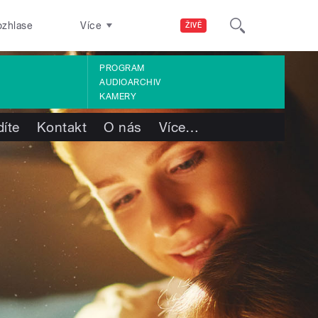
ozhlase
Více
ŽIVĚ
PROGRAM
AUDIOARCHIV
KAMERY
díte
Kontakt
O nás
Více
…