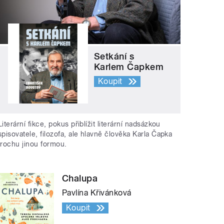
Setkání s
Karlem Čapkem
Koupit
Literární fikce, pokus přiblížit literární nadsázkou
spisovatele, filozofa, ale hlavně člověka Karla Čapka
trochu jinou formou.
Chalupa
Pavlína Křivánková
Koupit