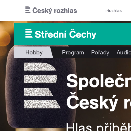
Přejít k hlavnímu obsahu
iRozhlas
Hobby
Program
Pořady
Audio