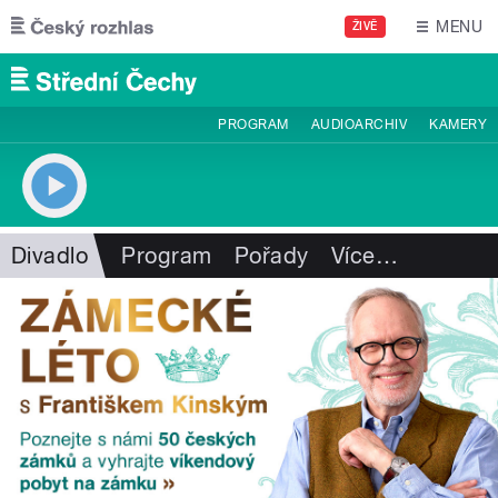
Přejít k hlavnímu obsahu
MENU
ŽIVĚ
PROGRAM
AUDIOARCHIV
KAMERY
Divadlo
Program
Pořady
Více
…