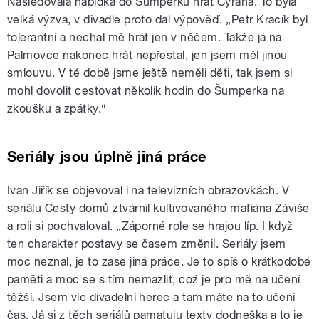
Následovala nabídka do Šumperku hrát Cyrana. To byla
velká výzva, v divadle proto dal výpověď. „Petr Kracík byl
tolerantní a nechal mě hrát jen v něčem. Takže já na
Palmovce nakonec hrát nepřestal, jen jsem měl jinou
smlouvu. V té době jsme ještě neměli děti, tak jsem si
mohl dovolit cestovat několik hodin do Šumperka na
zkoušku a zpátky.“
Seriály jsou úplně jiná práce
Ivan Jiřík se objevoval i na televizních obrazovkách. V
seriálu Cesty domů ztvárnil kultivovaného mafiána Záviše
a roli si pochvaloval. „Záporné role se hrajou líp. I když
ten charakter postavy se časem změnil. Seriály jsem
moc neznal, je to zase jiná práce. Je to spíš o krátkodobé
paměti a moc se s tím nemazlit, což je pro mě na učení
těžší. Jsem víc divadelní herec a tam máte na to učení
čas. Já si z těch seriálů pamatuju texty dodneška a to je