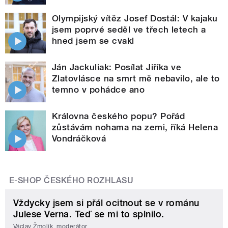
Olympijský vítěz Josef Dostál: V kajaku
jsem poprvé seděl ve třech letech a
hned jsem se cvakl
Ján Jackuliak: Posílat Jiříka ve
Zlatovlásce na smrt mě nebavilo, ale to
temno v pohádce ano
Královna českého popu? Pořád
zůstávám nohama na zemi, říká Helena
Vondráčková
E-SHOP ČESKÉHO ROZHLASU
Vždycky jsem si přál ocitnout se v románu
Julese Verna. Teď se mi to splnilo.
Václav Žmolík, moderátor