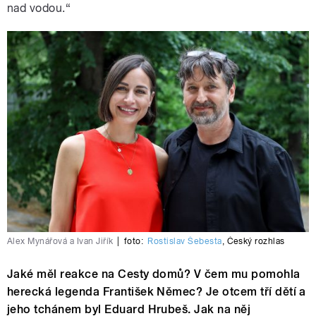
nad vodou.“
Alex Mynářová a Ivan Jiřík
|
foto:
Rostislav Šebesta
,
Český rozhlas
Jaké měl reakce na Cesty domů? V čem mu pomohla
herecká legenda František Němec? Je otcem tří dětí a
jeho tchánem byl Eduard Hrubeš. Jak na něj