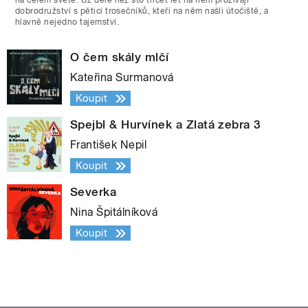
na celém světě. Už déle než sto třicet let na něm prožívají
dobrodružství s pěticí trosečníků, kteří na něm našli útočiště, a
hlavně nejedno tajemství.
O čem skály mlčí
Kateřina Surmanová
Koupit
Spejbl & Hurvínek a Zlatá zebra 3
František Nepil
Koupit
Severka
Nina Špitálníková
Koupit