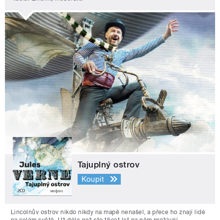
Tajuplný ostrov
Koupit
Lincolnův ostrov nikdo nikdy na mapě nenašel, a přece ho znají lidé