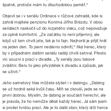
špatně, protože mám tu dlouhodobou paměť.“
Objevil se i v seriálu Ordinace v růžové zahradě, kde si
zahrál majitele penzionu Konírna Jiřího Brázdu. V obou
seriálech naskočil už do rozjetého vlaku, což nepovažuje
za úplně komfortní. „Ze začátku to není příjemný, ale
když už tam chvíli jste, tak je to fajn. Nejhorší je přijít hrát
na jeden den. To jsem nedávno odmítl,“ říká herec, který
by v případném dalším seriálu raději chvíli setrval. Přesto
víc souzní s prací v divadle. „Ty seriály jsou takové
zvláštní. Beru to jako přivýdělek k divadlu a způsob, jak
se uživit.“
Jeho sametový hlas můžete slyšet i v dabingu. „Dabing
se už hodně seká kvůli času. Míň se zkouší, jede se na
první dobrou. Myslím, že dabing je součástí herectví, ale
je pravda, že ho nemůže dělat každý herec. Já sám jsem
si prošel tvrdou prací. Ale je to další obor, který drží herce