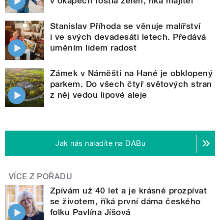
v okapech rostla zeleň, říká majitel
Stanislav Příhoda se věnuje malířství
i ve svých devadesáti letech. Předává
uměním lidem radost
Zámek v Náměšti na Hané je obklopený
parkem. Do všech čtyř světových stran
z něj vedou lipové aleje
Jak nás naladíte na DABu
VÍCE Z POŘADU
Zpívám už 40 let a je krásné prozpívat
se životem, říká první dáma českého
folku Pavlína Jíšová