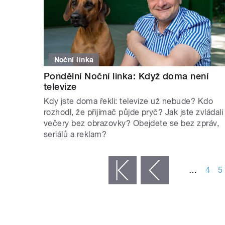
Noční linka
Pondělní Noční linka: Když doma není
televize
Kdy jste doma řekli: televize už nebude? Kdo
rozhodl, že přijímač půjde pryč? Jak jste zvládali
večery bez obrazovky? Obejdete se bez zpráv,
seriálů a reklam?
STRÁNKY
…
4
5
« první
‹ předchozí