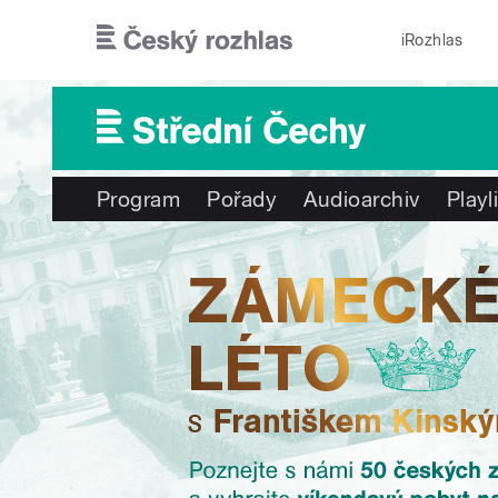
Přejít k hlavnímu obsahu
iRozhlas
Program
Pořady
Audioarchiv
Playl