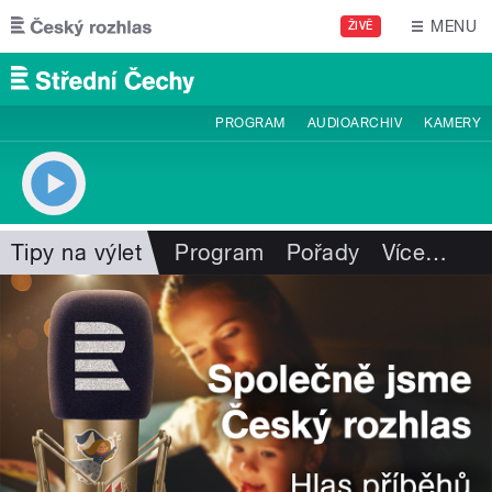
Přejít k hlavnímu obsahu
MENU
ŽIVĚ
PROGRAM
AUDIOARCHIV
KAMERY
Tipy na výlet
Program
Pořady
Více
…