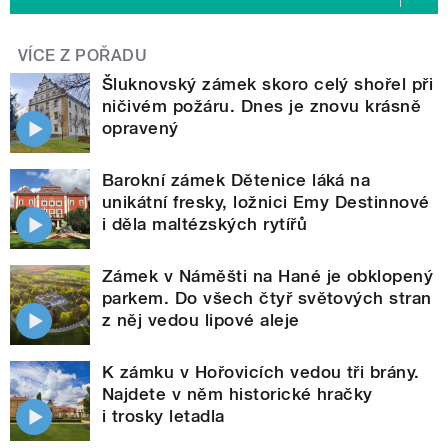
VÍCE Z POŘADU
Šluknovský zámek skoro celý shořel při
ničivém požáru. Dnes je znovu krásně
opravený
Barokní zámek Dětenice láká na
unikátní fresky, ložnici Emy Destinnové
i děla maltézských rytířů
Zámek v Náměšti na Hané je obklopený
parkem. Do všech čtyř světových stran
z něj vedou lipové aleje
K zámku v Hořovicích vedou tři brány.
Najdete v něm historické hračky
i trosky letadla