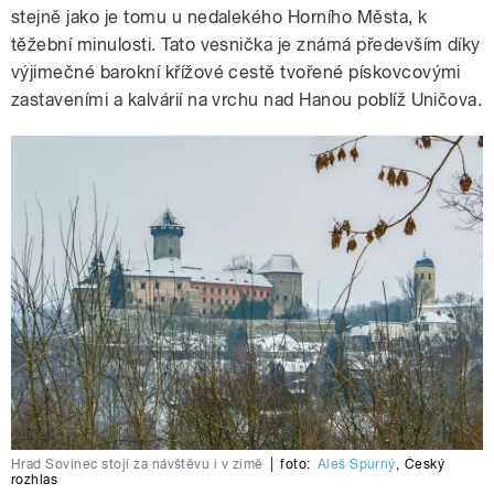
stejně jako je tomu u nedalekého Horního Města, k
těžební minulosti. Tato vesnička je známá především díky
výjimečné barokní křížové cestě tvořené pískovcovými
zastaveními a kalvárií na vrchu nad Hanou poblíž Uničova.
Hrad Sovinec stojí za návštěvu i v zimě
|
foto:
Aleš Spurný
,
Český
rozhlas