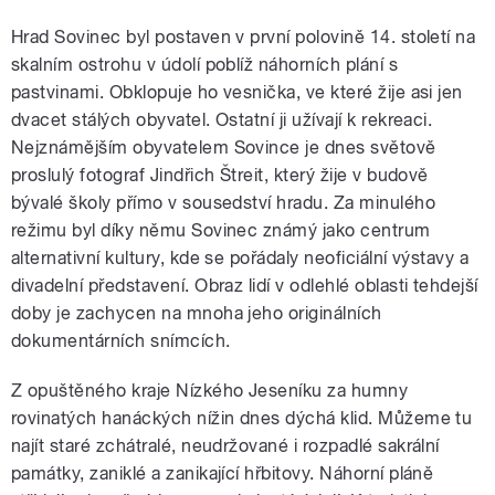
Hrad Sovinec byl postaven v první polovině 14. století na
skalním ostrohu v údolí poblíž náhorních plání s
pastvinami. Obklopuje ho vesnička, ve které žije asi jen
dvacet stálých obyvatel. Ostatní ji užívají k rekreaci.
Nejznámějším obyvatelem Sovince je dnes světově
proslulý fotograf Jindřich Štreit, který žije v budově
bývalé školy přímo v sousedství hradu. Za minulého
režimu byl díky němu Sovinec známý jako centrum
alternativní kultury, kde se pořádaly neoficiální výstavy a
divadelní představení. Obraz lidí v odlehlé oblasti tehdejší
doby je zachycen na mnoha jeho originálních
dokumentárních snímcích.
Z opuštěného kraje Nízkého Jeseníku za humny
rovinatých hanáckých nížin dnes dýchá klid. Můžeme tu
najít staré zchátralé, neudržované i rozpadlé sakrální
památky, zaniklé a zanikající hřbitovy. Náhorní pláně