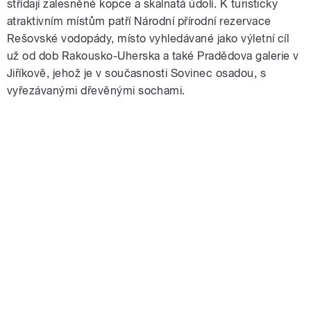
střídají zalesněné kopce a skalnatá údolí. K turisticky
atraktivním místům patří Národní přírodní rezervace
Rešovské vodopády, místo vyhledávané jako výletní cíl
už od dob Rakousko-Uherska a také Pradědova galerie v
Jiříkově, jehož je v současnosti Sovinec osadou, s
vyřezávanými dřevěnými sochami.