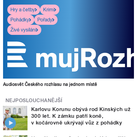
Hry a četby
Krimi
Pohádky
Pořady
Živé vysílání
Audiosvět Českého rozhlasu na jednom místě
NEJPOSLOUCHANĚJŠÍ
Karlovu Korunu obývá rod Kinských už
300 let. K zámku patří koně,
v kočárovně ukrývají vůz z pohádky