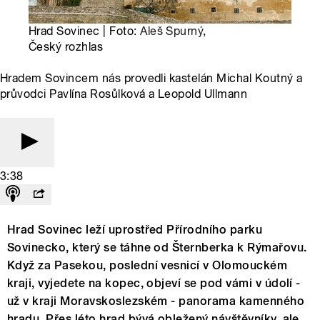
Hrad Sovinec | Foto:
Aleš Spurný
,
Český rozhlas
Hradem Sovincem nás provedli kastelán Michal Koutný a
průvodci Pavlína Rosůlková a Leopold Ullmann
3:38
Hrad Sovinec leží uprostřed Přírodního parku
Sovinecko, který se táhne od Šternberka k Rýmařovu.
Když za Pasekou, poslední vesnicí v Olomouckém
kraji, vyjedete na kopec, objeví se pod vámi v údolí -
už v kraji Moravskoslezském - panorama kamenného
hradu. Přes léto hrad bývá obležený návštěvníky, ale