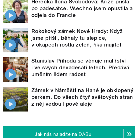
Herečka Ilona Svobodová: Krize přišla
po padesátce. Všechno jsem opustila a
odjela do Francie
Rokokový zámek Nové Hrady: Když
jsme přišli, běhaly tu slepice,
v okapech rostla zeleň, říká majitel
Stanislav Příhoda se věnuje malířství
i ve svých devadesáti letech. Předává
uměním lidem radost
Zámek v Náměšti na Hané je obklopený
parkem. Do všech čtyř světových stran
z něj vedou lipové aleje
Jak nás naladíte na DABu