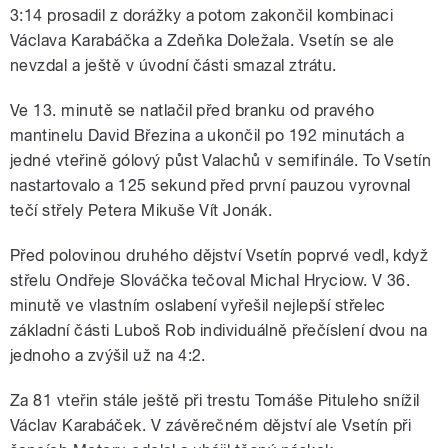
3:14 prosadil z dorážky a potom zakončil kombinaci
Václava Karabáčka a Zdeňka Doležala. Vsetín se ale
nevzdal a ještě v úvodní části smazal ztrátu.
Ve 13. minutě se natlačil před branku od pravého
mantinelu David Březina a ukončil po 192 minutách a
jedné vteřině gólový půst Valachů v semifinále. To Vsetín
nastartovalo a 125 sekund před první pauzou vyrovnal
tečí střely Petera Mikuše Vít Jonák.
Před polovinou druhého dějství Vsetín poprvé vedl, když
střelu Ondřeje Slováčka tečoval Michal Hryciow. V 36.
minutě ve vlastním oslabení vyřešil nejlepší střelec
základní části Luboš Rob individuálně přečíslení dvou na
jednoho a zvýšil už na 4:2.
Za 81 vteřin stále ještě při trestu Tomáše Pituleho snížil
Václav Karabáček. V závěrečném dějství ale Vsetín při