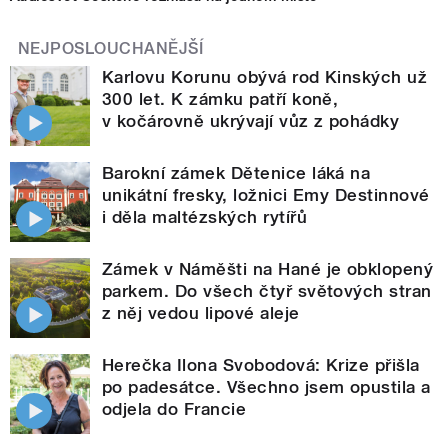
NEJPOSLOUCHANĚJŠÍ
Karlovu Korunu obývá rod Kinských už
300 let. K zámku patří koně,
v kočárovně ukrývají vůz z pohádky
Barokní zámek Dětenice láká na
unikátní fresky, ložnici Emy Destinnové
i děla maltézských rytířů
Zámek v Náměšti na Hané je obklopený
parkem. Do všech čtyř světových stran
z něj vedou lipové aleje
Herečka Ilona Svobodová: Krize přišla
po padesátce. Všechno jsem opustila a
odjela do Francie