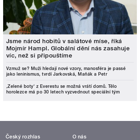
Jsme národ hobitů v salátové míse, říká
Mojmír Hampl. Globální dění nás zasahuje
víc, než si připouštíme
Vzmuž se? Muži hledají nové vzory, manosféra je passé
jako leninismus, tvrdí Jarkovská, Maňák a Petr
‚Zelené boty‘ z Everestu se možná vrátí domů. Tělo
horolezce má po 30 letech vyzvednout speciální tým
Český rozhlas
O nás