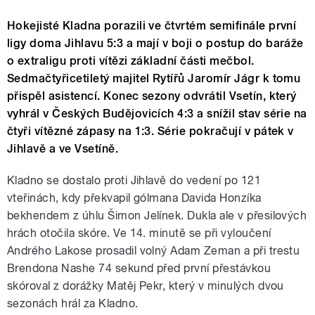
Hokejisté Kladna porazili ve čtvrtém semifinále první
ligy doma Jihlavu 5:3 a mají v boji o postup do baráže
o extraligu proti vítězi základní části mečbol.
Sedmačtyřicetiletý majitel Rytířů Jaromír Jágr k tomu
přispěl asistencí. Konec sezony odvrátil Vsetín, který
vyhrál v Českých Budějovicích 4:3 a snížil stav série na
čtyři vítězné zápasy na 1:3. Série pokračují v pátek v
Jihlavě a ve Vsetíně.
Kladno se dostalo proti Jihlavě do vedení po 121
vteřinách, kdy překvapil gólmana Davida Honzíka
bekhendem z úhlu Šimon Jelínek. Dukla ale v přesilových
hrách otočila skóre. Ve 14. minutě se při vyloučení
Andrého Lakose prosadil volný Adam Zeman a při trestu
Brendona Nashe 74 sekund před první přestávkou
skóroval z dorážky Matěj Pekr, který v minulých dvou
sezonách hrál za Kladno.