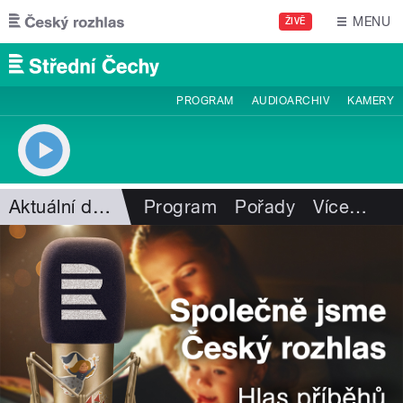
Přejít k hlavnímu obsahu
MENU
ŽIVĚ
PROGRAM
AUDIOARCHIV
KAMERY
Aktuální dění
Program
Pořady
Více
…