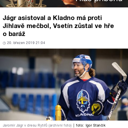
Jágr asistoval a Kladno má proti
Jihlavě mečbol, Vsetín zůstal ve hře
o baráž
20. březen 2019 21:04
Jaromír Jágr v dresu Rytířů (archivní foto)
|
foto:
Igor Stančík