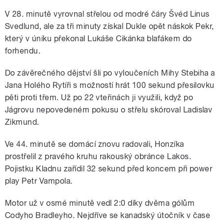
V 28. minutě vyrovnal střelou od modré čáry Švéd Linus
Svedlund, ale za tři minuty získal Dukle opět náskok Pekr,
který v úniku překonal Lukáše Cikánka blafákem do
forhendu.
Do závěrečného dějství šli po vyloučeních Mihy Stebiha a
Jana Holého Rytíři s možností hrát 100 sekund přesilovku
pěti proti třem. Už po 22 vteřinách ji využili, když po
Jágrovu nepovedeném pokusu o střelu skóroval Ladislav
Zikmund.
Ve 44. minutě se domácí znovu radovali, Honzíka
prostřelil z pravého kruhu rakouský obránce Lakos.
Pojistku Kladnu zařídil 32 sekund před koncem při power
play Petr Vampola.
Motor už v osmé minutě vedl 2:0 díky dvěma gólům
Codyho Bradleyho. Nejdříve se kanadský útočník v čase