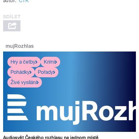
autor:
ČTK
mujRozhlas
Hry a četby
Krimi
Pohádky
Pořady
Živé vysílání
Audiosvět Českého rozhlasu na jednom místě