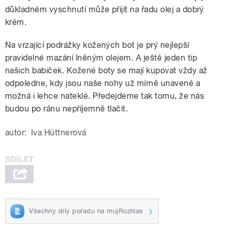
důkladném vyschnutí může přijít na řadu olej a dobrý
krém.
Na vrzající podrážky kožených bot je prý nejlepší
pravidelné mazání lněným olejem. A ještě jeden tip
našich babiček. Kožené boty se mají kupovat vždy až
odpoledne, kdy jsou naše nohy už mírně unavené a
možná i lehce nateklé. Předejdeme tak tomu, že nás
budou po ránu nepříjemně tlačit.
autor:
Iva Hüttnerová
Všechny díly pořadu na mujRozhlas