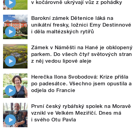
v kočárovně ukrývají vůz z pohádky
Barokní zámek Dětenice láká na
unikátní fresky, ložnici Emy Destinnové
i děla maltézských rytířů
Zámek v Náměšti na Hané je obklopený
parkem. Do všech čtyř světových stran
z něj vedou lipové aleje
Herečka Ilona Svobodová: Krize přišla
po padesátce. Všechno jsem opustila a
odjela do Francie
První český rybářský spolek na Moravě
vznikl ve Velkém Meziříčí. Dnes má
i svého Otu Pavla