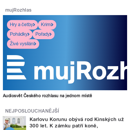
mujRozhlas
Hry a četby
Krimi
Pohádky
Pořady
Živé vysílání
Audiosvět Českého rozhlasu na jednom místě
NEJPOSLOUCHANĚJŠÍ
Karlovu Korunu obývá rod Kinských už
300 let. K zámku patří koně,