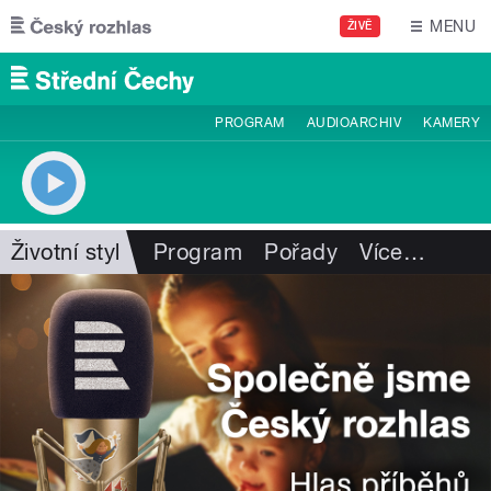
Přejít k hlavnímu obsahu
MENU
ŽIVĚ
PROGRAM
AUDIOARCHIV
KAMERY
Životní styl
Program
Pořady
Více
…