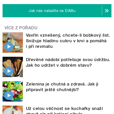
Jak nás naladíte na DABu
VÍCE Z POŘADU
Vavřín vznešený, chcete-li bobkový list.
Snižuje hladinu cukru v krvi a pomáhá
i při revmatu
Dřevěné nádobí potřebuje svou údržbu.
Jak ho udržet v dobrém stavu?
Zelenina je chutná a zdravá. Jak ji
připravit ještě chutnější?
Už celou věčnost se kuchařky snaží
zbavit slz při krájení cibule