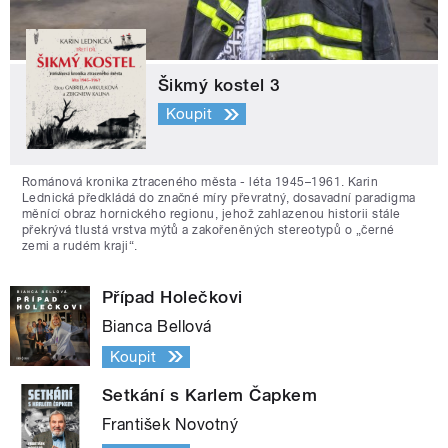
Šikmý kostel 3
Koupit
Románová kronika ztraceného města - léta 1945–1961. Karin
Lednická předkládá do značné míry převratný, dosavadní paradigma
měnící obraz hornického regionu, jehož zahlazenou historii stále
překrývá tlustá vrstva mýtů a zakořeněných stereotypů o „černé
zemi a rudém kraji“.
Případ Holečkovi
Bianca Bellová
Koupit
Setkání s Karlem Čapkem
František Novotný