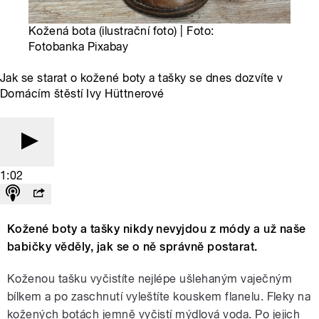
Kožená bota (ilustrační foto) | Foto:
Fotobanka Pixabay
Jak se starat o kožené boty a tašky se dnes dozvíte v
Domácím štěstí Ivy Hüttnerové
1:02
Kožené boty a tašky nikdy nevyjdou z módy a už naše
babičky věděly, jak se o ně správně postarat.
Koženou tašku vyčistíte nejlépe ušlehaným vaječným
bílkem a po zaschnutí vyleštíte kouskem flanelu. Fleky na
kožených botách jemně vyčistí mýdlová voda. Po jejich