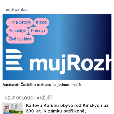
mujRozhlas
Hry a četby
Krimi
Pohádky
Pořady
Živé vysílání
Audiosvět Českého rozhlasu na jednom místě
NEJPOSLOUCHANĚJŠÍ
Karlovu Korunu obývá rod Kinských už
300 let. K zámku patří koně,