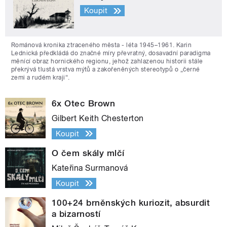
Koupit
Románová kronika ztraceného města - léta 1945–1961. Karin
Lednická předkládá do značné míry převratný, dosavadní paradigma
měnící obraz hornického regionu, jehož zahlazenou historii stále
překrývá tlustá vrstva mýtů a zakořeněných stereotypů o „černé
zemi a rudém kraji“.
6x Otec Brown
Gilbert Keith Chesterton
Koupit
O čem skály mlčí
Kateřina Surmanová
Koupit
100+24 brněnských kuriozit, absurdit
a bizarností