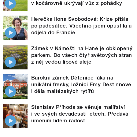
v kočárovně ukrývají vůz z pohádky
Herečka Ilona Svobodová: Krize přišla
po padesátce. Všechno jsem opustila a
odjela do Francie
Zámek v Náměšti na Hané je obklopený
parkem. Do všech čtyř světových stran
z něj vedou lipové aleje
Barokní zámek Dětenice láká na
unikátní fresky, ložnici Emy Destinnové
i děla maltézských rytířů
Stanislav Příhoda se věnuje malířství
i ve svých devadesáti letech. Předává
uměním lidem radost