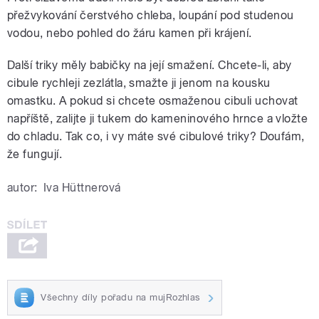
přežvykování čerstvého chleba, loupání pod studenou
vodou, nebo pohled do žáru kamen při krájení.
Další triky měly babičky na její smažení. Chcete-li, aby
cibule rychleji zezlátla, smažte ji jenom na kousku
omastku. A pokud si chcete osmaženou cibuli uchovat
napříště, zalijte ji tukem do kameninového hrnce a vložte
do chladu. Tak co, i vy máte své cibulové triky? Doufám,
že fungují.
autor:
Iva Hüttnerová
Všechny díly pořadu na mujRozhlas