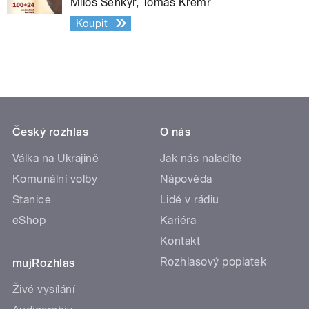
Miloš Šenkýř, Tomáš Kremr
Koupit
Český rozhlas
O nás
Válka na Ukrajině
Jak nás naladíte
Komunální volby
Nápověda
Stanice
Lidé v rádiu
eShop
Kariéra
Kontakt
Rozhlasový poplatek
mujRozhlas
Živé vysílání