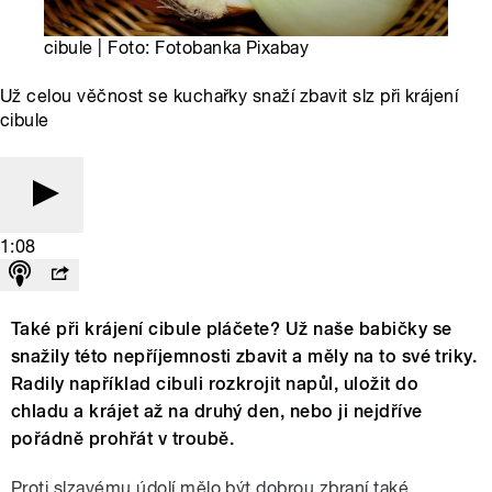
cibule | Foto: Fotobanka Pixabay
Už celou věčnost se kuchařky snaží zbavit slz při krájení
cibule
1:08
Také při krájení cibule pláčete? Už naše babičky se
snažily této nepříjemnosti zbavit a měly na to své triky.
Radily například cibuli rozkrojit napůl, uložit do
chladu a krájet až na druhý den, nebo ji nejdříve
pořádně prohřát v troubě.
Proti slzavému údolí mělo být dobrou zbraní také