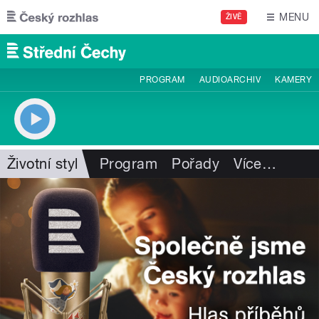
Přejít k hlavnímu obsahu
MENU
ŽIVĚ
PROGRAM
AUDIOARCHIV
KAMERY
Životní styl
Program
Pořady
Více
…