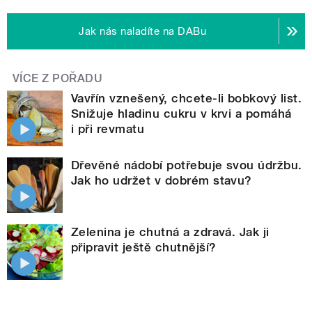
Jak nás naladíte na DABu
VÍCE Z POŘADU
Vavřín vznešený, chcete-li bobkový list.
Snižuje hladinu cukru v krvi a pomáhá
i při revmatu
Dřevěné nádobí potřebuje svou údržbu.
Jak ho udržet v dobrém stavu?
Zelenina je chutná a zdravá. Jak ji
připravit ještě chutnější?