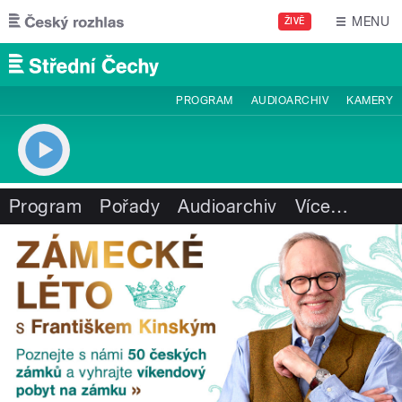
Přejít k hlavnímu obsahu
MENU
ŽIVĚ
PROGRAM
AUDIOARCHIV
KAMERY
Program
Pořady
Audioarchiv
Více
…