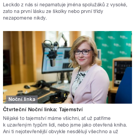
Leckdo z nás si nepamatuje jména spolužáků z vysoké,
zato na první lásku ze školky nebo první třídy
nezapomene nikdy.
Noční linka
Čtvrteční Noční linka: Tajemství
Nějaké to tajemství máme všichni, ať už patříme
k uzavřeným typům lidí, nebo jsme jako otevřená kniha.
Ani ti nejotevřenější obvykle nesdělují všechno a už