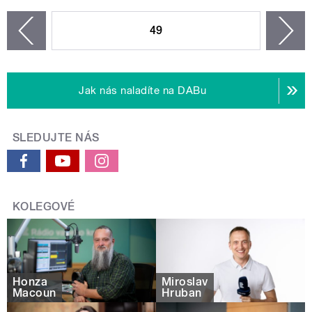
STRÁNKY
49
n
zí
Jak nás naladíte na DABu
SLEDUJTE NÁS
KOLEGOVÉ
Honza
Miroslav
Macoun
Hruban