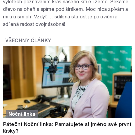
výletech poznáváním krás našeho kraje i země. Sekáme
dřevo na oheň a spíme pod širákem. Moc ráda zpívám a
miluju smích! Vždyť … sdílená starost je poloviční a
sdílená radost dvojnásobná!
VŠECHNY ČLÁNKY
Noční linka
Páteční Noční linka: Pamatujete si jméno své první
lásky?