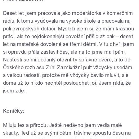
Deset let jsem pracovala jako moderátorka v komerčním
rádiu, k tomu vyučovala na vysoké škole a pracovala na
poli evropských dotací. Myslela jsem si, že mám krásnou
práci, ale to nejdokonalejší povolání přišlo až pak – deset
let na mateřské dovolené se třemi dětmi. V tu chvíli jsem
si opravdu přála zastavit čas, ale na to jsme malí páni.
Naštěstí se mi podařily otevřít ty správné dveře, a to do
Českého rozhlasu Zlín! Za mixážní pult vždycky usedám
s velkou radostí, protože mě vždycky bavilo mluvit, ale
doma už to nikdo nechtěl poslouchat :o)
. Jsem ráda, že
jsem zde.
Koníčky:
Miluju les a přírodu. Ještě nedávno jsem vedla malé
skauty. Teď už se svými dětmi trávíme spoustu času na