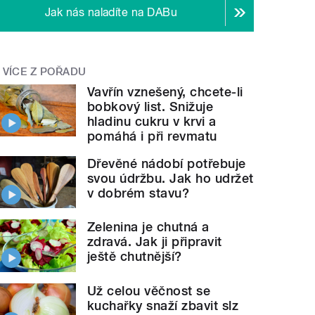
Jak nás naladíte na DABu
VÍCE Z POŘADU
Vavřín vznešený, chcete-li
bobkový list. Snižuje
hladinu cukru v krvi a
pomáhá i při revmatu
Dřevěné nádobí potřebuje
svou údržbu. Jak ho udržet
v dobrém stavu?
Zelenina je chutná a
zdravá. Jak ji připravit
ještě chutnější?
Už celou věčnost se
kuchařky snaží zbavit slz