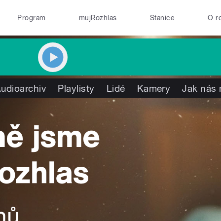
Program
mujRozhlas
Stanice
O r
udioarchiv
Playlisty
Lidé
Kamery
Jak nás 