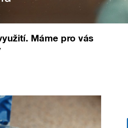
yužití. Máme pro vás
y
é