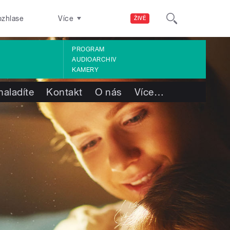
ozhlase
Více
ŽIVĚ
PROGRAM
AUDIOARCHIV
KAMERY
naladíte
Kontakt
O nás
Více
…