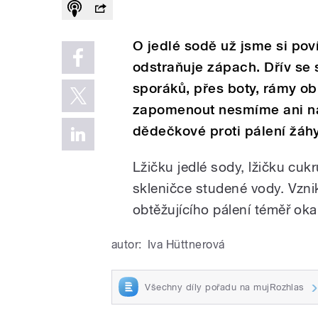
O jedlé sodě už jsme si poví
odstraňuje zápach. Dřív se s
sporáků, přes boty, rámy ob
zapomenout nesmíme ani na 
dědečkové proti pálení žáhy
Lžičku jedlé sody, lžičku cuk
skleničce studené vody. Vznik
obtěžujícího pálení téměř oka
autor:
Iva Hüttnerová
Všechny díly pořadu na mujRozhlas