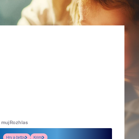
mujRozhlas
Hry a četby
Krimi