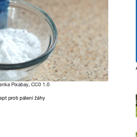
anka Pixabay
,
CC0 1.0
pt proti pálení žáhy