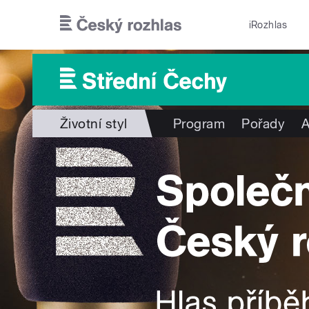
Přejít k hlavnímu obsahu
iRozhlas
Životní styl
Program
Pořady
A