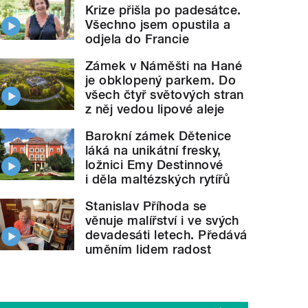
Krize přišla po padesátce.
Všechno jsem opustila a
odjela do Francie
Zámek v Náměšti na Hané
je obklopený parkem. Do
všech čtyř světových stran
z něj vedou lipové aleje
Barokní zámek Dětenice
láká na unikátní fresky,
ložnici Emy Destinnové
i děla maltézských rytířů
Stanislav Příhoda se
věnuje malířství i ve svých
devadesáti letech. Předává
uměním lidem radost