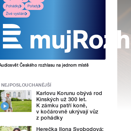
Pohádky
Pořady
Živé vysílání
Audiosvět Českého rozhlasu na jednom místě
NEJPOSLOUCHANĚJŠÍ
Karlovu Korunu obývá rod
Kinských už 300 let.
K zámku patří koně,
v kočárovně ukrývají vůz
z pohádky
Herečka Ilona Svobodová: