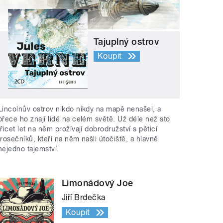
Tajuplný ostrov
Koupit
Lincolnův ostrov nikdo nikdy na mapě nenašel, a
přece ho znají lidé na celém světě. Už déle než sto
třicet let na něm prožívají dobrodružství s pěticí
trosečníků, kteří na něm našli útočiště, a hlavně
nejedno tajemství.
Limonádový Joe
Jiří Brdečka
Koupit