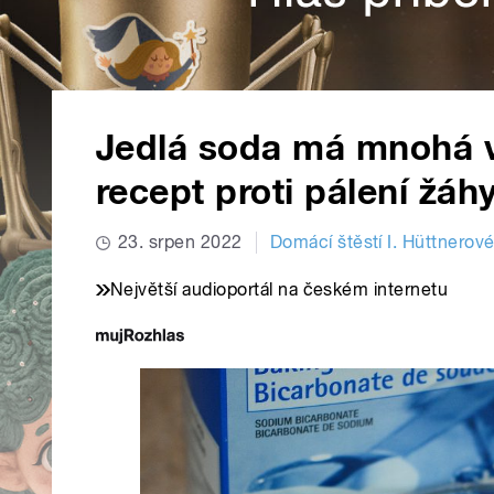
Jedlá soda má mnohá v
recept proti pálení žáh
23. srpen 2022
Domácí štěstí I. Hüttnerov
Největší audioportál na českém internetu