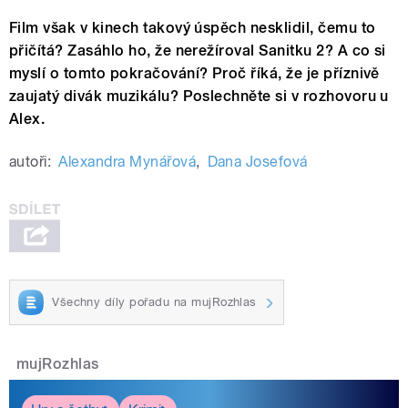
Film však v kinech takový úspěch nesklidil, čemu to
přičítá? Zasáhlo ho, že nerežíroval Sanitku 2? A co si
myslí o tomto pokračování? Proč říká, že je příznivě
zaujatý divák muzikálu? Poslechněte si v rozhovoru u
Alex.
autoři:
Alexandra Mynářová
,
Dana Josefová
Všechny díly pořadu na mujRozhlas
mujRozhlas