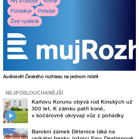
Hry a četby
Krimi
Pohádky
Pořady
Živé vysílání
Audiosvět Českého rozhlasu na jednom místě
NEJPOSLOUCHANĚJŠÍ
Karlovu Korunu obývá rod Kinských už
300 let. K zámku patří koně,
v kočárovně ukrývají vůz z pohádky
Barokní zámek Dětenice láká na
unikátní fresky, ložnici Emy Destinnové