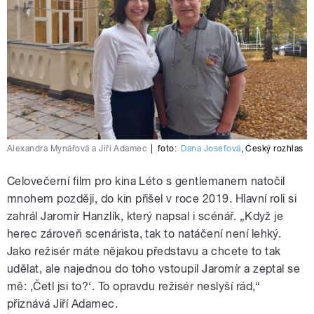
Alexandra Mynářová a Jiří Adamec
|
foto:
Dana Josefová
,
Český rozhlas
Celovečerní film pro kina Léto s gentlemanem natočil
mnohem později, do kin přišel v roce 2019. Hlavní roli si
zahrál Jaromír Hanzlík, který napsal i scénář. „Když je
herec zároveň scenárista, tak to natáčení není lehký.
Jako režisér máte nějakou představu a chcete to tak
udělat, ale najednou do toho vstoupil Jaromír a zeptal se
mě: ‚Četl jsi to?‘. To opravdu režisér neslyší rád,“
přiznává Jiří Adamec.