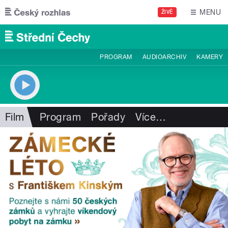
Přejít k hlavnímu obsahu
MENU
ŽIVĚ
PROGRAM
AUDIOARCHIV
KAMERY
Film
Program
Pořady
Více
…