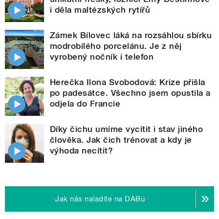
i děla maltézských rytířů
Zámek Bílovec láká na rozsáhlou sbírku
modrobílého porcelánu. Je z něj
vyrobený nočník i telefon
Herečka Ilona Svobodová: Krize přišla
po padesátce. Všechno jsem opustila a
odjela do Francie
Díky čichu umíme vycítit i stav jiného
člověka. Jak čich trénovat a kdy je
výhoda necítit?
Jak nás naladíte na DABu