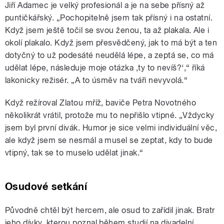
Jiří Adamec je velký profesionál a je na sebe přísný až
puntičkářský. „Pochopitelně jsem tak přísný i na ostatní.
Když jsem ještě točil se svou ženou, ta až plakala. Ale i
okolí plakalo. Když jsem přesvědčený, jak to má být a ten
dotyčný to už podesáté neudělá lépe, a zeptá se, co má
udělat lépe, následuje moje otázka ‚ty to nevíš?‘,“ říká
lakonicky režisér. „A to úsměv na tváři nevyvolá.“
Když režíroval Zlatou mříž, baviče Petra Novotného
několikrát vrátil, protože mu to nepřišlo vtipné. „Vždycky
jsem byl první divák. Humor je sice velmi individuální věc,
ale když jsem se nesmál a musel se zeptat, kdy to bude
vtipný, tak se to muselo udělat jinak.“
Osudové setkání
Původně chtěl být hercem, ale osud to zařídil jinak. Bratr
jeho dívky, kterou poznal během studií na divadelní