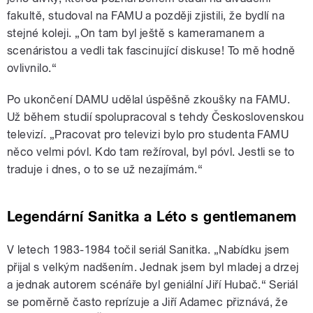
fakultě, studoval na FAMU a později zjistili, že bydlí na
stejné koleji. „On tam byl ještě s kameramanem a
scenáristou a vedli tak fascinující diskuse! To mě hodně
ovlivnilo.“
Po ukončení DAMU udělal úspěšně zkoušky na FAMU.
Už během studií spolupracoval s tehdy Československou
televizí. „Pracovat pro televizi bylo pro studenta FAMU
něco velmi póvl. Kdo tam režíroval, byl póvl. Jestli se to
traduje i dnes, o to se už nezajímám.“
Legendární Sanitka a Léto s gentlemanem
V letech 1983-1984 točil seriál Sanitka. „Nabídku jsem
přijal s velkým nadšením. Jednak jsem byl mladej a drzej
a jednak autorem scénáře byl geniální Jiří Hubač.“ Seriál
se poměrně často reprízuje a Jiří Adamec přiznává, že