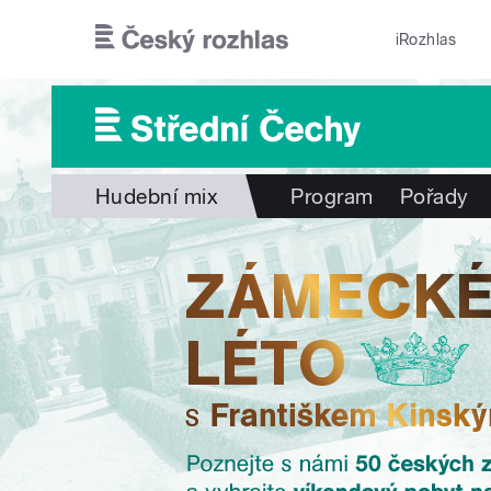
Přejít k hlavnímu obsahu
iRozhlas
Hudební mix
Program
Pořady