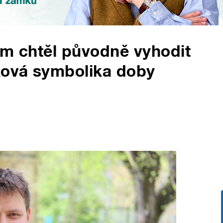
em chtěl původně vyhodit
ková symbolika doby