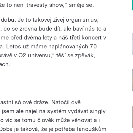
že to není travesty show,“ směje se.
dobu. Je to takovej živej organismus,
 co se zrovna bude dít, ale baví nás to a
jsme před dvěma lety a náš třetí koncert v
na. Letos už máme naplánovaných 70
rávě v O2 universu,“ těší se zpěvák,
ech.
astní sólové dráze. Natočil dvě
 jsem ale najel na systém vydávat singly
 to víc se tomu člověk může věnovat a i
 Doba je taková, že je potřeba fanouškům