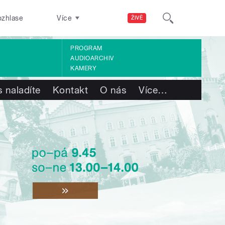
ozhlase
Více
ŽIVĚ
PROGRAM
AUDIOARCHIV
KAMERY
 naladíte
Kontakt
O nás
Více
…