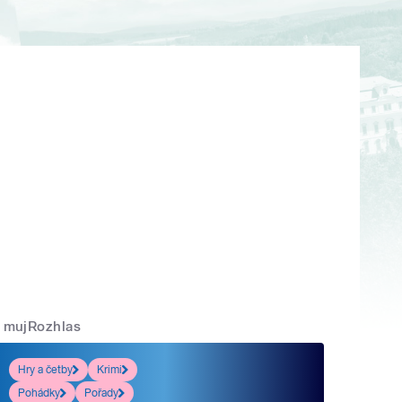
mujRozhlas
Hry a četby
Krimi
Pohádky
Pořady