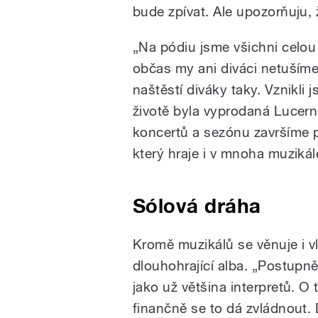
bude zpívat. Ale upozorňuju, 
„Na pódiu jsme všichni celou 
občas my ani diváci netušíme,
naštěstí diváky taky. Vznikli 
životě byla vyprodaná Lucer
koncertů a sezónu završíme p
který hraje i v mnoha muzikál
Sólová dráha
Kromě muzikálů se věnuje i vl
dlouhohrající alba. „Postupně
jako už většina interpretů. O
finančně se to dá zvládnout.