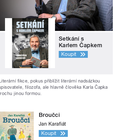
Setkání s
Karlem Čapkem
Koupit
Literární fikce, pokus přiblížit literární nadsázkou
spisovatele, filozofa, ale hlavně člověka Karla Čapka
trochu jinou formou.
Broučci
Jan Karafiát
Koupit