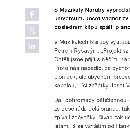
S Muzikály Naruby vyprodal
universum. Josef Vágner zvl
posledním klipu spálil piano
V Muzikálech Naruby vystup
Petrem Ryšavým. „Projekt vzn
Chtěli jsme přijít s něčím, na
Proto nás napadlo, že bychom
písniček, ale abychom předve
kapelou,“ líčí začátky Josef 
Dali dohromady pětičlennou ka
ze sebe ráda dělá srandu, tak 
zpívají zpěvačky. Diváci tak u
létám, já se vznáším od Han