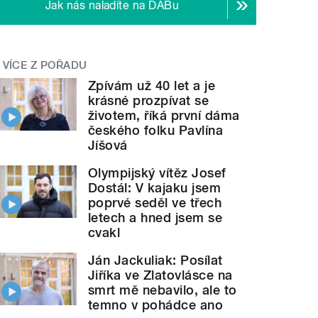
Jak nás naladíte na DABu
VÍCE Z POŘADU
Zpívám už 40 let a je
krásné prozpívat se
životem, říká první dáma
českého folku Pavlína
Jíšová
Olympijský vítěz Josef
Dostál: V kajaku jsem
poprvé seděl ve třech
letech a hned jsem se
cvakl
Ján Jackuliak: Posílat
Jiříka ve Zlatovlásce na
smrt mě nebavilo, ale to
temno v pohádce ano