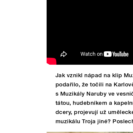
Jak vznikl nápad na klip Mu
podařilo, že točili na Karl
s Muzikály Naruby ve vesni
tátou, hudebníkem a kapel
dcery, projevují už umělec
muzikálu Troja jiné? Poslec