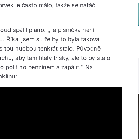
rvek je často málo, takže se natáčí i
oud spálil piano. „Ta písnička není
. Říkal jsem si, že by to byla taková
s tou hudbou tenkrát stalo. Původně
hu, aby tam lítaly třísky, ale to by stálo
lo polít ho benzínem a zapálit.“ Na
oklipu:
oud