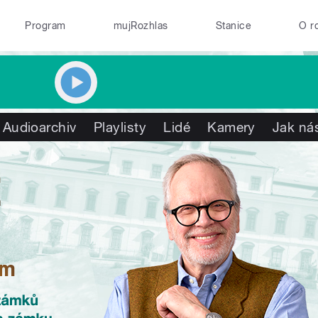
Program
mujRozhlas
Stanice
O r
Audioarchiv
Playlisty
Lidé
Kamery
Jak nás