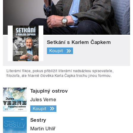
Setkání s Karlem Čapkem
Koupit
Literární fikce, pokus přiblížit literární nadsázkou spisovatele,
filozofa, ale hlavně člověka Karla Čapka trochu jinou formou.
Tajuplný ostrov
Jules Verne
Koupit
Sestry
Martin Uhlíř