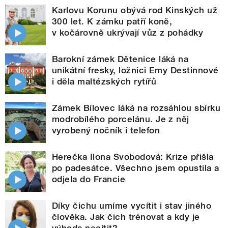
Karlovu Korunu obývá rod Kinských už
300 let. K zámku patří koně,
v kočárovně ukrývají vůz z pohádky
Barokní zámek Dětenice láká na
unikátní fresky, ložnici Emy Destinnové
i děla maltézských rytířů
Zámek Bílovec láká na rozsáhlou sbírku
modrobílého porcelánu. Je z něj
vyrobený nočník i telefon
Herečka Ilona Svobodová: Krize přišla
po padesátce. Všechno jsem opustila a
odjela do Francie
Díky čichu umíme vycítit i stav jiného
člověka. Jak čich trénovat a kdy je
výhoda necítit?