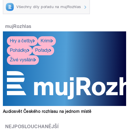
Všechny díly pořadu na mujRozhlas
mujRozhlas
Hry a četby
Krimi
Pohádky
Pořady
Živé vysílání
Audiosvět Českého rozhlasu na jednom místě
NEJPOSLOUCHANĚJŠÍ