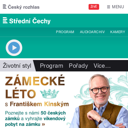
Přejít k hlavnímu obsahu
MENU
ŽIVĚ
PROGRAM
AUDIOARCHIV
KAMERY
Životní styl
Program
Pořady
Více
…