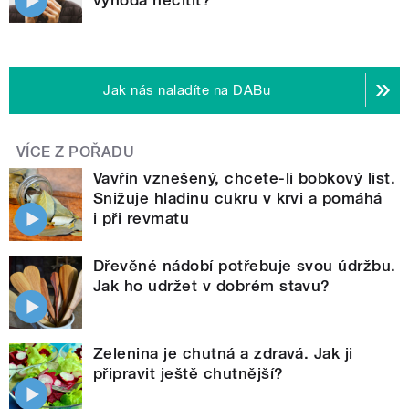
Jak nás naladíte na DABu
VÍCE Z POŘADU
Vavřín vznešený, chcete-li bobkový list.
Snižuje hladinu cukru v krvi a pomáhá
i při revmatu
Dřevěné nádobí potřebuje svou údržbu.
Jak ho udržet v dobrém stavu?
Zelenina je chutná a zdravá. Jak ji
připravit ještě chutnější?