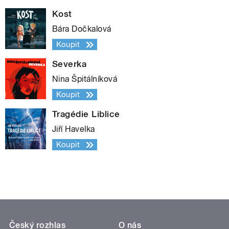
Kost
Bára Dočkalová
Koupit
Severka
Nina Špitálníková
Koupit
Tragédie Liblice
Jiří Havelka
Koupit
Český rozhlas
O nás