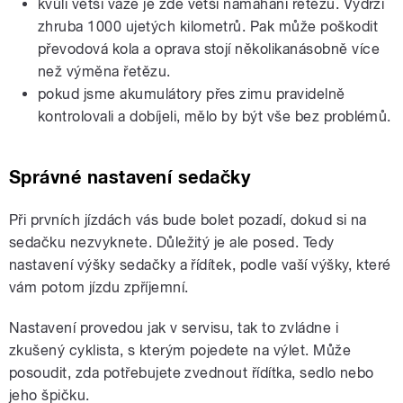
kvůli větší váze je zde větší namáhání řetězu. Vydrží
zhruba 1000 ujetých kilometrů. Pak může poškodit
převodová kola a oprava stojí několikanásobně více
než výměna řetězu.
pokud jsme akumulátory přes zimu pravidelně
kontrolovali a dobíjeli, mělo by být vše bez problémů.
Správné nastavení sedačky
Při prvních jízdách vás bude bolet pozadí, dokud si na
sedačku nezvyknete. Důležitý je ale posed. Tedy
nastavení výšky sedačky a řídítek, podle vaší výšky, které
vám potom jízdu zpříjemní.
Nastavení provedou jak v servisu, tak to zvládne i
zkušený cyklista, s kterým pojedete na výlet. Může
posoudit, zda potřebujete zvednout řídítka, sedlo nebo
jeho špičku.