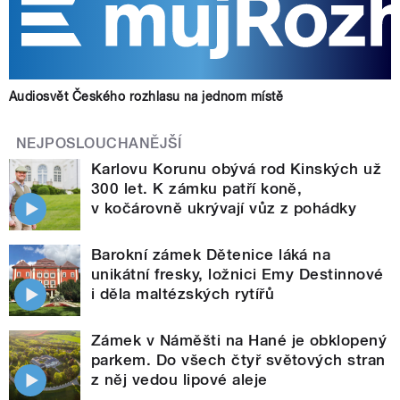
Audiosvět Českého rozhlasu na jednom místě
NEJPOSLOUCHANĚJŠÍ
Karlovu Korunu obývá rod Kinských už
300 let. K zámku patří koně,
v kočárovně ukrývají vůz z pohádky
Barokní zámek Dětenice láká na
unikátní fresky, ložnici Emy Destinnové
i děla maltézských rytířů
Zámek v Náměšti na Hané je obklopený
parkem. Do všech čtyř světových stran
z něj vedou lipové aleje