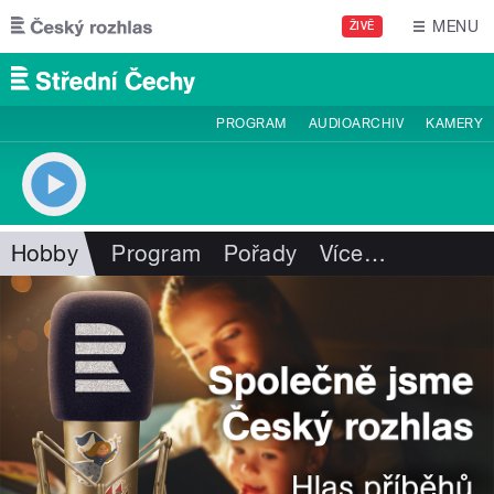
Přejít k hlavnímu obsahu
MENU
ŽIVĚ
PROGRAM
AUDIOARCHIV
KAMERY
Hobby
Program
Pořady
Více
…