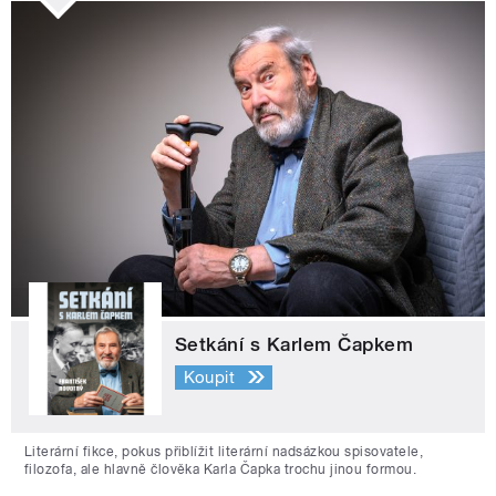
Setkání s Karlem Čapkem
Koupit
Literární fikce, pokus přiblížit literární nadsázkou spisovatele,
filozofa, ale hlavně člověka Karla Čapka trochu jinou formou.