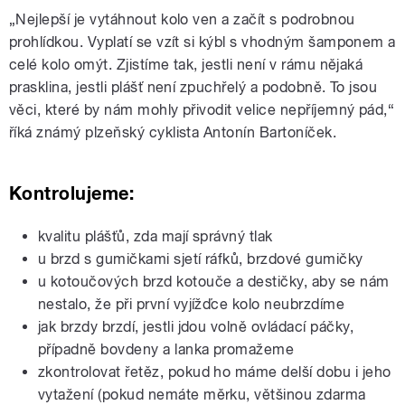
„Nejlepší je vytáhnout kolo ven a začít s podrobnou
prohlídkou. Vyplatí se vzít si kýbl s vhodným šamponem a
celé kolo omýt. Zjistíme tak, jestli není v rámu nějaká
prasklina, jestli plášť není zpuchřelý a podobně. To jsou
věci, které by nám mohly přivodit velice nepříjemný pád,“
říká známý plzeňský cyklista Antonín Bartoníček.
Kontrolujeme:
kvalitu plášťů, zda mají správný tlak
u brzd s gumičkami sjetí ráfků, brzdové gumičky
u kotoučových brzd kotouče a destičky, aby se nám
nestalo, že při první vyjížďce kolo neubrzdíme
jak brzdy brzdí, jestli jdou volně ovládací páčky,
případně bovdeny a lanka promažeme
zkontrolovat řetěz, pokud ho máme delší dobu i jeho
vytažení (pokud nemáte měrku, většinou zdarma