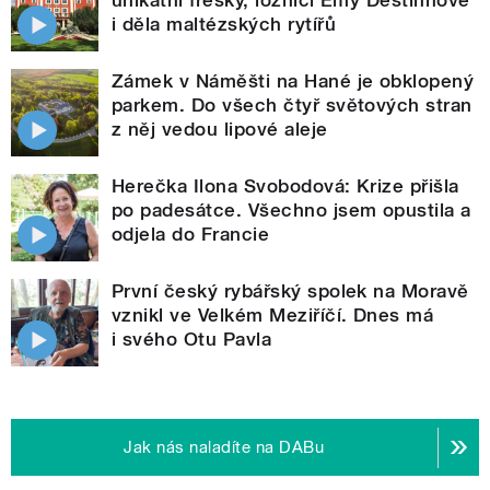
unikátní fresky, ložnici Emy Destinnové
i děla maltézských rytířů
Zámek v Náměšti na Hané je obklopený
parkem. Do všech čtyř světových stran
z něj vedou lipové aleje
Herečka Ilona Svobodová: Krize přišla
po padesátce. Všechno jsem opustila a
odjela do Francie
První český rybářský spolek na Moravě
vznikl ve Velkém Meziříčí. Dnes má
i svého Otu Pavla
Jak nás naladíte na DABu