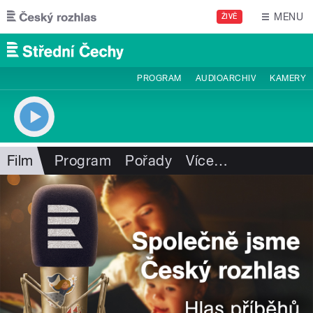
Přejít k hlavnímu obsahu
MENU
ŽIVĚ
PROGRAM
AUDIOARCHIV
KAMERY
Film
Program
Pořady
Více
…