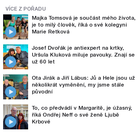
VÍCE Z POŘADU
Majka Tomsová je součást mého života,
je to milý člověk, říká o své kolegyni
Marie Retková
Josef Dvořák je antiexpert na krtky,
Uršula Kluková miluje pavouky. Znají se
už 60 let
Ota Jirák a Jiří Lábus: Jů a Hele jsou už
několikrát vyměnění, my jsme stále
původní
To, co předvádí v Margaritě, je úžasný,
říká Ondřej Neff o své ženě Ljubě
Krbové