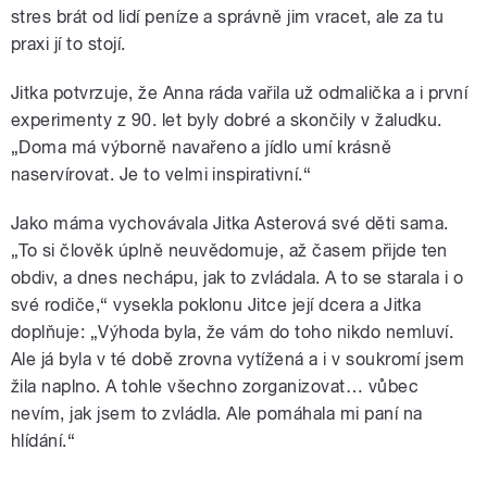
stres brát od lidí peníze a správně jim vracet, ale za tu
praxi jí to stojí.
Jitka potvrzuje, že Anna ráda vařila už odmalička a i první
experimenty z 90. let byly dobré a skončily v žaludku.
„Doma má výborně navařeno a jídlo umí krásně
naservírovat. Je to velmi inspirativní.“
Jako máma vychovávala Jitka Asterová své děti sama.
„To si člověk úplně neuvědomuje, až časem přijde ten
obdiv, a dnes nechápu, jak to zvládala. A to se starala i o
své rodiče,“ vysekla poklonu Jitce její dcera a Jitka
doplňuje: „Výhoda byla, že vám do toho nikdo nemluví.
Ale já byla v té době zrovna vytížená a i v soukromí jsem
žila naplno. A tohle všechno zorganizovat… vůbec
nevím, jak jsem to zvládla. Ale pomáhala mi paní na
hlídání.“