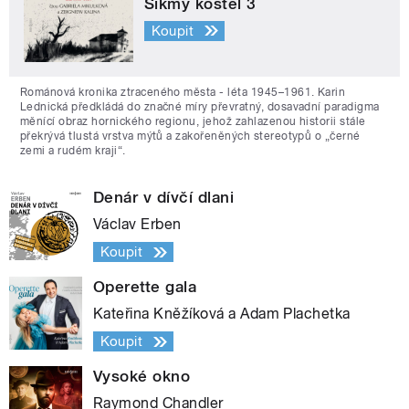
Šikmý kostel 3
Koupit
Románová kronika ztraceného města - léta 1945–1961. Karin
Lednická předkládá do značné míry převratný, dosavadní paradigma
měnící obraz hornického regionu, jehož zahlazenou historii stále
překrývá tlustá vrstva mýtů a zakořeněných stereotypů o „černé
zemi a rudém kraji“.
Denár v dívčí dlani
Václav Erben
Koupit
Operette gala
Kateřina Kněžíková a Adam Plachetka
Koupit
Vysoké okno
Raymond Chandler