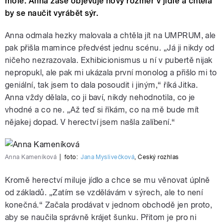
mole. Anna zase objevuje nový rozměr v jídle a chtěla
by se naučit vyrábět sýr.
Anna odmala hezky malovala a chtěla jít na UMPRUM, ale
pak přišla mamince předvést jednu scénu. „Já ji nikdy od
ničeho nezrazovala. Exhibicionismus u ní v pubertě nijak
nepropukl, ale pak mi ukázala první monolog a přišlo mi to
geniální, tak jsem to dala posoudit i jiným,“ říká Jitka.
Anna vždy dělala, co ji baví, nikdy nehodnotila, co je
vhodné a co ne. „Až teď si říkám, co na mě bude mít
nějakej dopad. V herectví jsem našla zalíbení.“
Anna Kameníková
|
foto:
Jana Myslivečková
,
Český rozhlas
Kromě herectví miluje jídlo a chce se mu věnovat úplně
od základů. „Zatím se vzdělávám v sýrech, ale to není
konečná.“ Začala prodávat v jednom obchodě jen proto,
aby se naučila správně krájet šunku. Přitom je pro ni