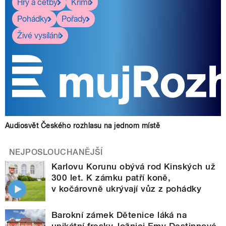
Hry a četby
Krimi
Pohádky
Pořady
Živé vysílání
Audiosvět Českého rozhlasu na jednom místě
NEJPOSLOUCHANĚJŠÍ
Karlovu Korunu obývá rod Kinských už
300 let. K zámku patří koně,
v kočárovně ukrývají vůz z pohádky
Barokní zámek Dětenice láká na