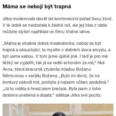
Máma se nebojí být trapná
Jitka moderovala devět let kontroverzní pořad Sexy život.
V té době se nedostala k žádné roli, ale její hlas z rádia
můžete slyšet například ve filmu Vratné lahve.
„Máma je strašně dobrá moderátorka, nebojí se být
trapná a okouzlující, to myslím v dobrém slova smyslu, a
být sama sebou. V tom jsme úplně jiné. I teď je pro mě
těžký se vyjádřit, tak já se radši schovám za roli,“ říká
Anna, která bravurně ztvárnila mladou Boženu
Němcovou v seriálu Božena. „Bylo mi divný, že na
konkurz oslovili mě, protože jí nejsem vůbec podobná.“
„Já to viděla a hned jsem brečela. Byla jsem z toho
doslova unešená a dojatá,“ sděluje Jitka své pocity.