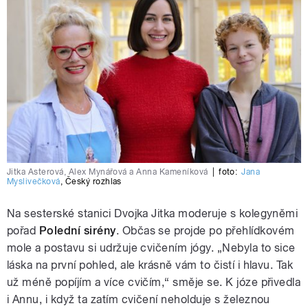
Jitka Asterová, Alex Mynářová a Anna Kameníková
|
foto:
Jana
Myslivečková
,
Český rozhlas
Na sesterské stanici Dvojka Jitka moderuje s kolegyněmi
pořad
Polední sirény
. Občas se projde po přehlídkovém
mole a postavu si udržuje cvičením jógy. „Nebyla to sice
láska na první pohled, ale krásně vám to čistí i hlavu. Tak
už méně popíjím a více cvičím,“ směje se. K józe přivedla
i Annu, i když ta zatím cvičení neholduje s železnou