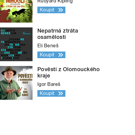
Rudyard Kipling
Koupit
Nepatrná ztráta
osamělosti
Eli Beneš
Koupit
Pověsti z Olomouckého
kraje
Igor Bareš
Koupit