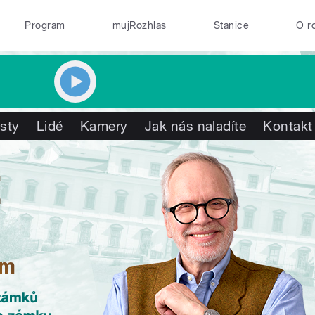
Program
mujRozhlas
Stanice
O r
isty
Lidé
Kamery
Jak nás naladíte
Kontakt