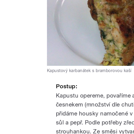
Kapustový karbanátek s bramborovou kaší
Postup:
Kapustu opereme, povaříme a
česnekem (množství dle chuti
přidáme housky namočené v m
sůl a pepř. Podle potřeby z
strouhankou. Ze směsi vytvar