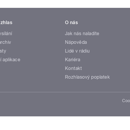
zhlas
O nás
ysílání
Jak nás naladíte
rchiv
Nápověda
sty
Lidé v rádiu
í aplikace
Kariéra
Kontakt
Rozhlasový poplatek
Coo