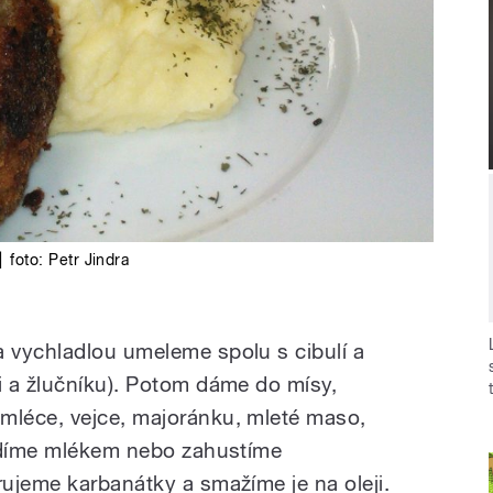
|
foto:
Petr Jindra
 vychladlou umeleme spolu s cibulí a
 a žlučníku). Potom dáme do mísy,
léce, vejce, majoránku, mleté maso,
ředíme mlékem nebo zahustíme
ujeme karbanátky a smažíme je na oleji.