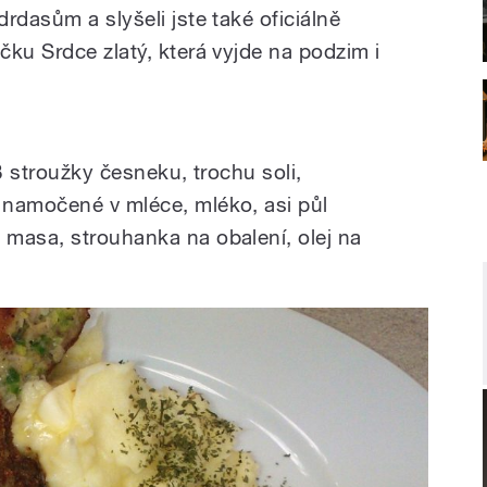
rdasům a slyšeli jste také oficiálně
ku Srdce zlatý, která vyjde na podzim i
3 stroužky česneku, trochu soli,
 namočené v mléce, mléko, asi půl
masa, strouhanka na obalení, olej na