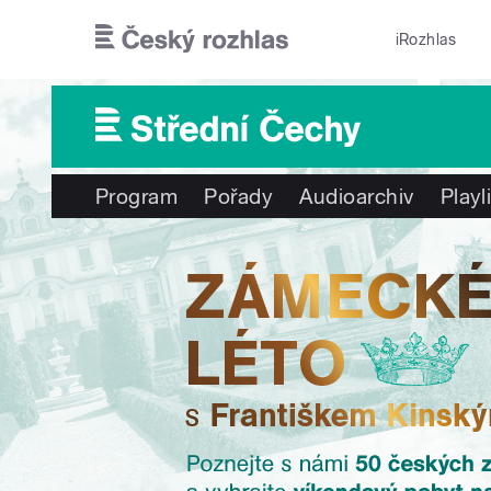
Přejít k hlavnímu obsahu
iRozhlas
Program
Pořady
Audioarchiv
Playl