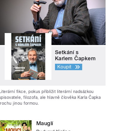
Setkání s
Karlem Čapkem
Koupit
Literární fikce, pokus přiblížit literární nadsázkou
spisovatele, filozofa, ale hlavně člověka Karla Čapka
trochu jinou formou.
Mauglí