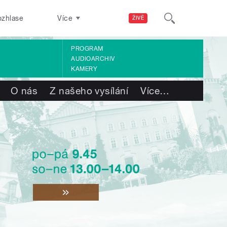
ozhlase
Více
ŽIVĚ
PROGRAM
AUDIOARCHIV
KAMERY
O nás
Z našeho vysílání
Více
…