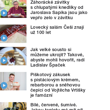
Záhorácké závitky
s chlupatými knedlíky od
Jaroslava Sapíka jsou jako
vepřo zelo v závitku
Lovecký salám Češi znají
už 100 let
Jak velké sousto si
můžeme ukrojit? Takové,
abyste mohli hovořit, radí
Ladislav Špaček
Piškotový zákusek
s pistáciovým krémem,
rebarborou a sněhovou
čepicí od Vojtěcha Vrtišky
je famózní
Bílé, červené, šumivé.
Jakou teplotu má mít při