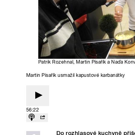
Patrik Rozehnal, Martin Písařík a Naďa Konv
Martin Písařík usmažil kapustové karbanátky
56:22
Do rozhlasové kuchyně přišel