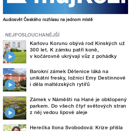
Audiosvět Českého rozhlasu na jednom místě
NEJPOSLOUCHANĚJŠÍ
Karlovu Korunu obývá rod Kinských už
300 let. K zámku patří koně,
v kočárovně ukrývají vůz z pohádky
Barokní zámek Dětenice láká na
unikátní fresky, ložnici Emy Destinnové
i děla maltézských rytířů
Zámek v Náměšti na Hané je obklopený
parkem. Do všech čtyř světových stran
z něj vedou lipové aleje
Herečka Ilona Svobodová: Krize přišla