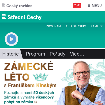
Přejít k hlavnímu obsahu
MENU
ŽIVĚ
PROGRAM
AUDIOARCHIV
KAMERY
Historie
Program
Pořady
Více
…