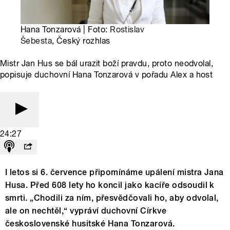
Hana Tonzarová | Foto:
Rostislav
Šebesta
, Český rozhlas
Mistr Jan Hus se bál urazit boží pravdu, proto neodvolal,
popisuje duchovní Hana Tonzarová v pořadu Alex a host
24:27
I letos si 6. července připomínáme upálení mistra Jana
Husa. Před 608 lety ho koncil jako kacíře odsoudil k
smrti. „Chodili za ním, přesvědčovali ho, aby odvolal,
ale on nechtěl,“ vypráví duchovní Církve
československé husitské Hana Tonzarová.