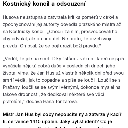
Kostnický koncil a odsouzení
Husova neústupná a zatvrzelá kritika poměrů v církvi a
zpochybňování její autority dovedla pražského mistra až
na Kostnický koncil. „Chodili za ním, přesvědčovali ho,
aby odvolal, ale on nechtěl. Ne proto, že držel svoji
pravdu. On psal, že se bojí urazit boží pravdu.“
„Věděl, že jde na smrt. Díky listům z vězení, které nejspíš
vynášela nějaká dobrá duše v posledních dnech jeho
života, víme, že Jan Hus už vlastně několik dní před svou
smrtí věděl, jak to dopadne a spíše se loučil. Loučil se s
Pražany, loučil se se svými věrnými, dokonce myslel na
takové drobnosti, že dedikoval některé své věci
přátelům,“ dodává Hana Tonzarová.
Mistr Jan Hus byl coby nepoučitelný a zatvrzelý kacíř
6. července 1415 upálen. Jaký byl student? Co je