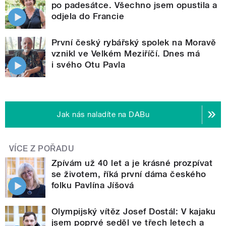
po padesátce. Všechno jsem opustila a
odjela do Francie
První český rybářský spolek na Moravě
vznikl ve Velkém Meziříčí. Dnes má
i svého Otu Pavla
Jak nás naladíte na DABu
VÍCE Z POŘADU
Zpívám už 40 let a je krásné prozpívat
se životem, říká první dáma českého
folku Pavlína Jíšová
Olympijský vítěz Josef Dostál: V kajaku
jsem poprvé seděl ve třech letech a