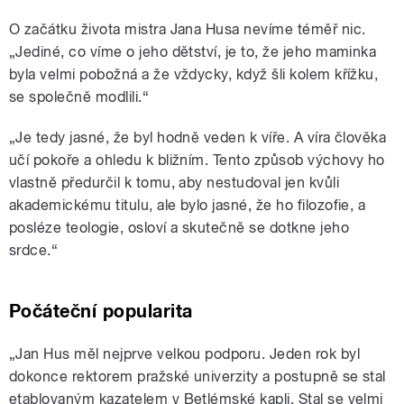
O začátku života mistra Jana Husa nevíme téměř nic.
„Jediné, co víme o jeho dětství, je to, že jeho maminka
byla velmi pobožná a že vždycky, když šli kolem křížku,
se společně modlili.“
„Je tedy jasné, že byl hodně veden k víře. A víra člověka
učí pokoře a ohledu k bližním. Tento způsob výchovy ho
vlastně předurčil k tomu, aby nestudoval jen kvůli
akademickému titulu, ale bylo jasné, že ho filozofie, a
posléze teologie, osloví a skutečně se dotkne jeho
srdce.“
Počáteční popularita
„Jan Hus měl nejprve velkou podporu. Jeden rok byl
dokonce rektorem pražské univerzity a postupně se stal
etablovaným kazatelem v Betlémské kapli. Stal se velmi