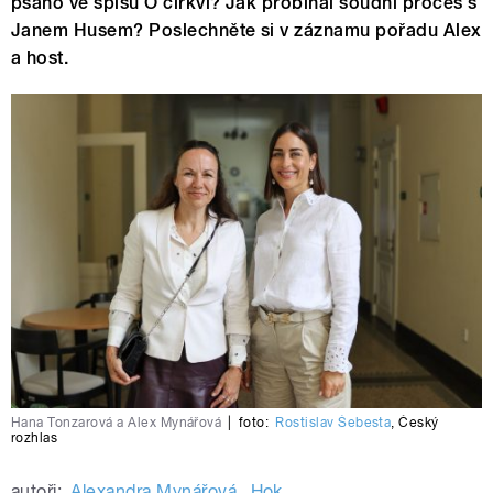
psáno ve spisu O církvi? Jak probíhal soudní proces s
Janem Husem? Poslechněte si v záznamu pořadu Alex
a host.
Hana Tonzarová a Alex Mynářová
|
foto:
Rostislav Šebesta
,
Český
rozhlas
autoři:
Alexandra Mynářová
,
Hok