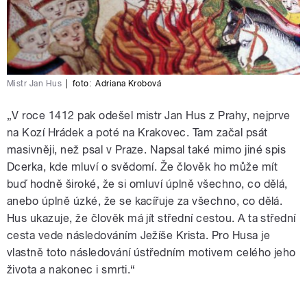
Mistr Jan Hus
|
foto:
Adriana Krobová
„V roce 1412 pak odešel mistr Jan Hus z Prahy, nejprve
na Kozí Hrádek a poté na Krakovec. Tam začal psát
masivněji, než psal v Praze. Napsal také mimo jiné spis
Dcerka, kde mluví o svědomí. Že člověk ho může mít
buď hodně široké, že si omluví úplně všechno, co dělá,
anebo úplně úzké, že se kacířuje za všechno, co dělá.
Hus ukazuje, že člověk má jít střední cestou. A ta střední
cesta vede následováním Ježíše Krista. Pro Husa je
vlastně toto následování ústředním motivem celého jeho
života a nakonec i smrti.“