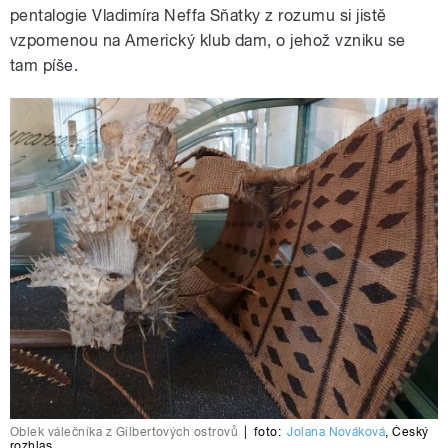
pentalogie Vladimíra Neffa Sňatky z rozumu si jistě
vzpomenou na Americký klub dam, o jehož vzniku se
tam píše.
Oblek válečníka z Gilbertových ostrovů
|
foto:
Jolana Nováková
,
Český
rozhlas