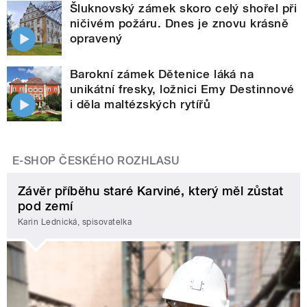
Šluknovský zámek skoro celý shořel při
ničivém požáru. Dnes je znovu krásně
opravený
Barokní zámek Dětenice láká na
unikátní fresky, ložnici Emy Destinnové
i děla maltézských rytířů
E-SHOP ČESKÉHO ROZHLASU
Závěr příběhu staré Karviné, který měl zůstat
pod zemí
Karin Lednická, spisovatelka