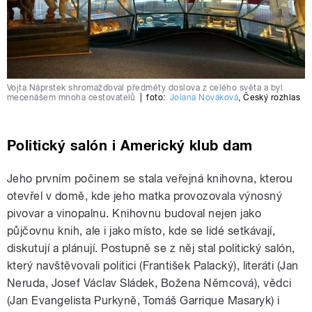
Vojta Náprstek shromažďoval předměty doslova z celého světa a byl
mecenášem mnoha cestovatelů
|
foto:
Jolana Nováková
,
Český rozhlas
Politický salón i Americký klub dam
Jeho prvním počinem se stala veřejná knihovna, kterou
otevřel v domě, kde jeho matka provozovala výnosný
pivovar a vinopalnu. Knihovnu budoval nejen jako
půjčovnu knih, ale i jako místo, kde se lidé setkávají,
diskutují a plánují. Postupně se z něj stal politický salón,
který navštěvovali politici (František Palacký), literáti (Jan
Neruda, Josef Václav Sládek, Božena Němcová), vědci
(Jan Evangelista Purkyně, Tomáš Garrique Masaryk) i