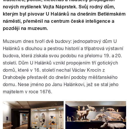
nových myšlenek Vojta Náprstek. Svůj rodný dům,
kterým byl pivovar U Halánků na dnešním Betlémském
náměstí, přeměnil na centrum české inteligence a
později na muzeum.
Muzeum dnes tvoří dvě budovy: jednopatrový dům U
Halánků s dlouhou a pestrou historií a třípatrová výstavní
budova, která získala svou podobu na přelomu 19. a 20.
století. Dům U Halánků vznikl propojením tří gotických
domů, které v 16. století nechal Václav Krocín z
Drahobejle přestavět do dnešní podoby měšťanského
domu. Nese jméno po Janu Halánkovi, jež se stal jeho
majitelem v roce 1676.