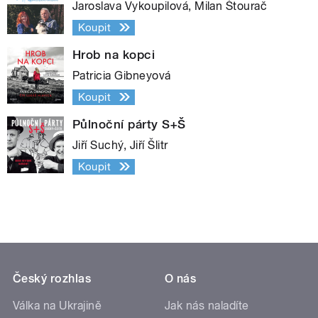
Jaroslava Vykoupilová, Milan Štourač
Koupit
Hrob na kopci
Patricia Gibneyová
Koupit
Půlnoční párty S+Š
Jiří Suchý, Jiří Šlitr
Koupit
Český rozhlas
O nás
Válka na Ukrajině
Jak nás naladíte