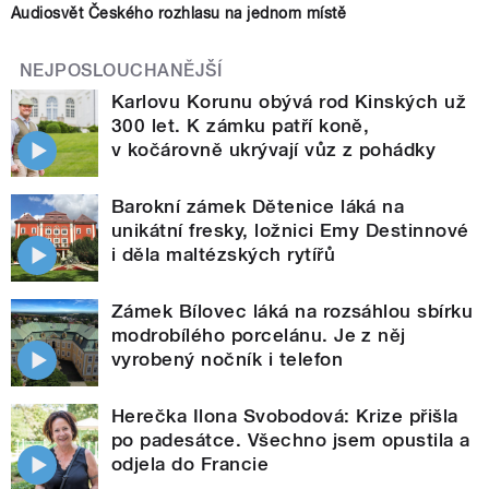
Audiosvět Českého rozhlasu na jednom místě
NEJPOSLOUCHANĚJŠÍ
Karlovu Korunu obývá rod Kinských už
300 let. K zámku patří koně,
v kočárovně ukrývají vůz z pohádky
Barokní zámek Dětenice láká na
unikátní fresky, ložnici Emy Destinnové
i děla maltézských rytířů
Zámek Bílovec láká na rozsáhlou sbírku
modrobílého porcelánu. Je z něj
vyrobený nočník i telefon
Herečka Ilona Svobodová: Krize přišla
po padesátce. Všechno jsem opustila a
odjela do Francie