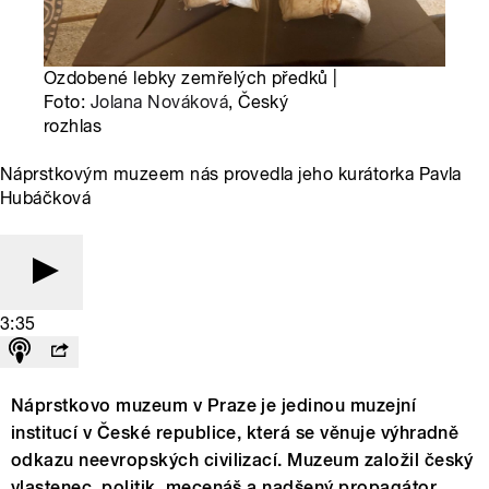
Ozdobené lebky zemřelých předků |
Foto:
Jolana Nováková
, Český
rozhlas
Náprstkovým muzeem nás provedla jeho kurátorka Pavla
Hubáčková
3:35
Náprstkovo muzeum v Praze je jedinou muzejní
institucí v České republice, která se věnuje výhradně
odkazu neevropských civilizací. Muzeum založil český
vlastenec, politik, mecenáš a nadšený propagátor