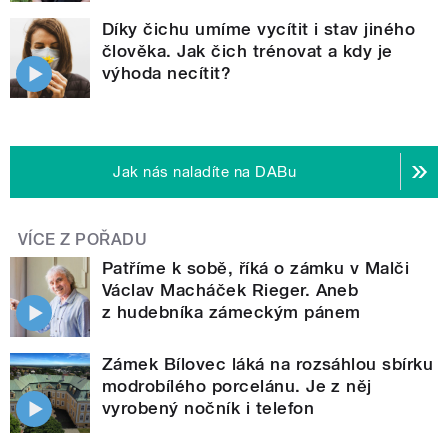
Díky čichu umíme vycítit i stav jiného
člověka. Jak čich trénovat a kdy je
výhoda necítit?
Jak nás naladíte na DABu
VÍCE Z POŘADU
Patříme k sobě, říká o zámku v Malči
Václav Macháček Rieger. Aneb
z hudebníka zámeckým pánem
Zámek Bílovec láká na rozsáhlou sbírku
modrobílého porcelánu. Je z něj
vyrobený nočník i telefon