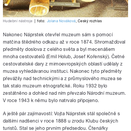
Hudební nástroje
|
foto:
Jolana Nováková
,
Český rozhlas
Nakonec Náprstek otevřel muzeum sám s pomocí
matčina štědrého odkazu až v roce 1874. Shromažďoval
předměty doslova z celého světa a byl mecenášem
mnoha cestovatelů (Emil Holub, Josef Kořenský). Četné
cestovatelské dary z mimoevropských oblastí udělaly z
muzea vyhledávanou instituci. Nakonec tyto předměty
převážily nad technickými a z průmyslového muzea se
tak stalo muzeum etnografické. Roku 1932 bylo
zestátněno a dohled nad ním převzalo Národní muzeum.
V roce 1943 k němu bylo natrvalo připojeno.
A ještě pár zajímavostí: Vojta Náprstek stál společně s
dalšími nadšenci v roce 1888 u zrodu Klubu českých
turistů. Stal se jeho prvním předsedou. Čtenářky