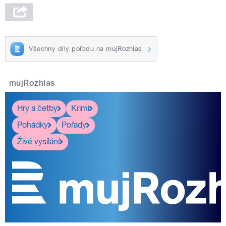
Všechny díly pořadu na mujRozhlas
mujRozhlas
Hry a četby
Krimi
Pohádky
Pořady
Živé vysílání