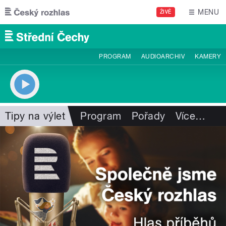
Přejít k hlavnímu obsahu
MENU
ŽIVĚ
PROGRAM
AUDIOARCHIV
KAMERY
Tipy na výlet
Program
Pořady
Více
…