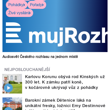
Pohádky
Pořady
Živé vysílání
Audiosvět Českého rozhlasu na jednom místě
NEJPOSLOUCHANĚJŠÍ
Karlovu Korunu obývá rod Kinských už
300 let. K zámku patří koně,
v kočárovně ukrývají vůz z pohádky
Barokní zámek Dětenice láká na
unikátní fresky, ložnici Emy Destinnové