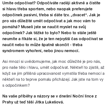
Umíte odpočívat? Odpočíváte raději aktivně a čistíte
si hlavu třeba sportem, nebo naopak preferujete
odpočinek pasivní, třeba si dáte tzv. „dvacet“. Jak je
pro vás důležité umět odpočívat a jak moc vám to
pomáhá? Museli jste se naučit myslet na svůj
odpočinek? Jak těžké to bylo? Nebo to stále ještě
neumíte a říkáte si, že je ten nejvyšší čas odpočívat se
naučit nebo to může špatně skončit - třeba
syndromem vyhoření, nebo jinou nemocí.
Asi mnozí si uvědomujeme, jak moc důležité je pro nás,
pro naše tělo i hlavu, umět odpočívat. Někteří to zjistili, až
když se jim přílišná upracovanost vymstila třeba nemocí a
někteří na to teprve pomalu přicházejí. Jak jste na tom vy
s odpočinkem?
Na vaše příběhy a názory se v dnešní Noční lince z
Prahy už teď těší Jitka Lukešová.