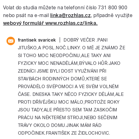
Volat do studia můžete na telefonní číslo 731 800 900
nebo psát na e-mail
linka@rozhlas.cz
, případně využijte
webový formulář www.rozhlas.cz/linka.
|
frantisek svaricek
DOBRÝ VEČER .PANI
JITUŠKO,A POSL.NOČ.LINKY. O MĚ JE ZNÁMO ŽE
SI TOHO MOC NEODPOČINU,ALE TAKY ANI
FYZICKY MOC NENADĚLÁM,BÝVALO HŮŘ.JAKO
ZEDNÍCI JSME BYLI DOST VYUŽIVÁNI PŘI
STAVBÁCH RODINNÝCH DOMŮ,KTERÉ SE
PROVÁDĚLO SVÉPOMOCI A VE SVÉM VOLNÉM
ČASE. DNESKA TAKY NĚCO FYZICKY DĚLÁM,ALE
PROTI DŘÍVĚJŠKU MOC MÁLO,PROTOŽE ROKY
JSOU TADY,ALE PŘESTO SEM TAM ZASKOČIM
PRÁCU NA NĚKTERÉM STROJI,NEBO SEČENIM
TRÁVY OKOLO DOMU.JINAK MÁM RÁD
ODPOČINEK.FRANTIŠEK ZE ŽIDLOCHOVIC.