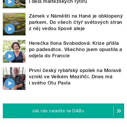
i děla maltézských rytířů
Zámek v Náměšti na Hané je obklopený
parkem. Do všech čtyř světových stran
z něj vedou lipové aleje
Herečka Ilona Svobodová: Krize přišla
po padesátce. Všechno jsem opustila a
odjela do Francie
První český rybářský spolek na Moravě
vznikl ve Velkém Meziříčí. Dnes má
i svého Otu Pavla
Jak nás naladíte na DABu