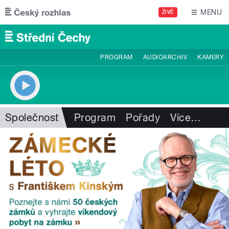
Přejít k hlavnímu obsahu
MENU
ŽIVĚ
PROGRAM
AUDIOARCHIV
KAMERY
Společnost
Program
Pořady
Více
…