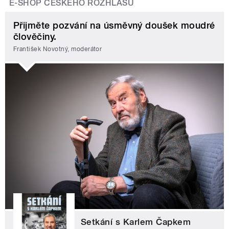
E-SHOP ČESKÉHO ROZHLASU
Přijměte pozvání na úsměvný doušek moudré
člověčiny.
František Novotný, moderátor
Setkání s Karlem Čapkem