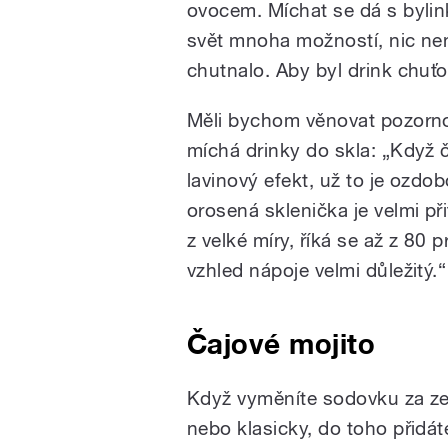
ovocem. Míchat se dá s bylink
svět mnoha možností, nic není
chutnalo. Aby byl drink chuť
Měli bychom věnovat pozornos
míchá drinky do skla: „Když č
lavinový efekt, už to je ozdob
orosená sklenička je velmi př
z velké míry, říká se až z 80 
vzhled nápoje velmi důležitý.“
Čajové mojito
Když vyměníte sodovku za ze
nebo klasicky, do toho přidát