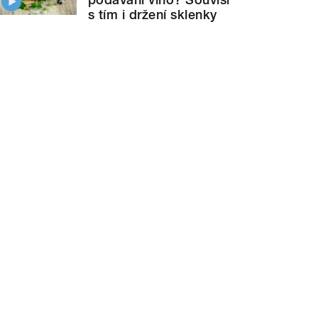
s tím i držení sklenky