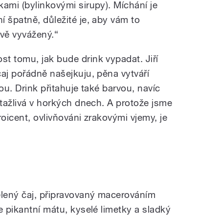
ami (bylinkovými sirupy). Míchání je
 špatně, důležité je, aby vám to
ově vyvážený.“
t tomu, jak bude drink vypadat. Jiří
aj pořádně našejkuju, pěna vytváří
ou. Drink přitahuje také barvou, navíc
itažlivá v horkých dnech. A protože jsme
proicent, ovlivňováni zrakovými vjemy, je
lený čaj, připravovaný macerováním
e pikantní mátu, kyselé limetky a sladký