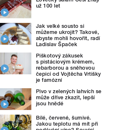
už 100 let
Jak velké sousto si
můžeme ukrojit? Takové,
abyste mohli hovořit, radí
Ladislav Špaček
Piškotový zákusek
s pistáciovým krémem,
rebarborou a sněhovou
čepicí od Vojtěcha Vrtišky
je famózní
Pivo v zelených lahvích se
může dříve zkazit, lepší
jsou hnědé
Bílé, červené, šumivé.
Jakou teplotu má mít při
podávání víno? Souvisí