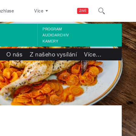
ozhlase
Více
ŽIVĚ
PROGRAM
AUDIOARCHIV
KAMERY
O nás
Z našeho vysílání
Více
…