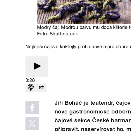
Modrý čaj. Modrou barvu mu dodá klitorie t
Foto: Shutterstock
Nejlepší čajové koktejly proti únavě a pro dobro
3:28
Jiří Boháč je teatendr, čajo
nové gastronomické odborno
čajové sekce České barman
připravit, naservírovat ho, 