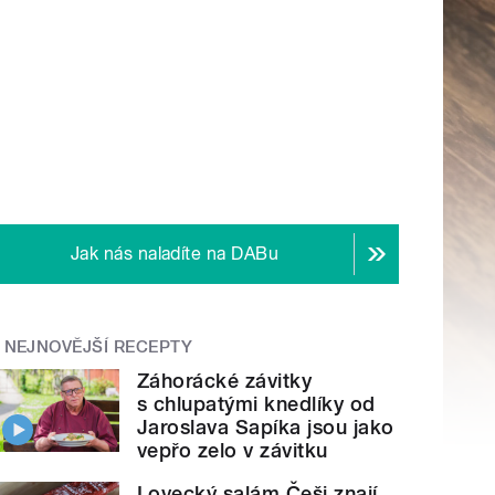
Jak nás naladíte na DABu
NEJNOVĚJŠÍ RECEPTY
Záhorácké závitky
s chlupatými knedlíky od
Jaroslava Sapíka jsou jako
vepřo zelo v závitku
Lovecký salám Češi znají