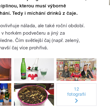
ciplinou, kterou musí výborně
hání. Tedy i míchání drinků z čaje.
ovlivňuje nálada, ale také roční období.
ý“ v horkém podvečeru a jiný za
dne. Čím světlejší čaj (např. zelený,
tmavší čaj více prohřívá.
12
fotografií