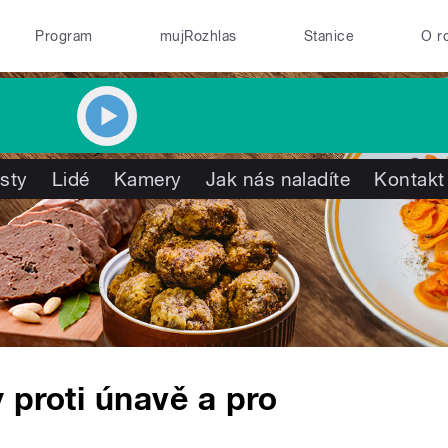
Program
mujRozhlas
Stanice
O r
isty
Lidé
Kamery
Jak nás naladíte
Kontakt
y proti únavě a pro