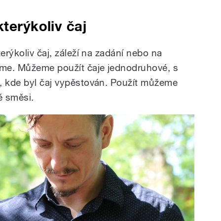
terýkoliv čaj
erýkoliv čaj, záleží na zadání nebo na
me. Můžeme použít čaje jednodruhové, s
, kde byl čaj vypěstován. Použít můžeme
é směsi.