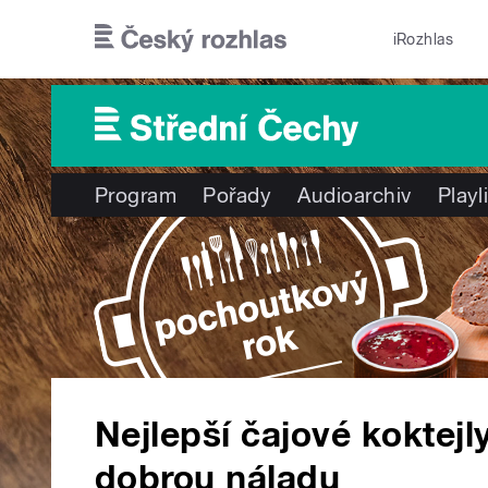
Přejít k hlavnímu obsahu
iRozhlas
Program
Pořady
Audioarchiv
Playl
Nejlepší čajové koktejl
dobrou náladu