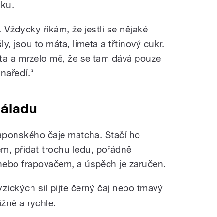
žku.
o. Vždycky říkám, že jestli se nějaké
ly, jsou to máta, limeta a třtinový cukr.
ta a mrzelo mě, že se tam dává pouze
naředí.“
náladu
 japonského čaje matcha. Stačí ho
, přidat trochu ledu, pořádně
 nebo frapovačem, a úspěch je zaručen.
zických sil pijte černý čaj nebo tmavý
ižně a rychle.