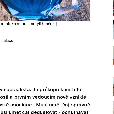
ernatská neboli motýlí hrášek |
u náladu
vý specialista. Je průkopníkem této
sti a prvním vedoucím nově vzniklé
ské asociace. Musí umět čaj správně
musí umět čaj degustovat - ochutnávat,