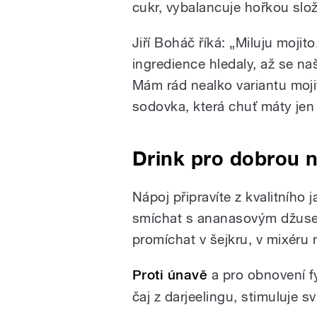
cukr, vybalancuje hořkou slo
Jiří Boháč říká: „Miluju mojit
ingredience hledaly, až se naš
Mám rád nealko variantu moji
sodovka, která chuť máty jen 
Drink pro dobrou 
Nápoj připravíte z kvalitního
smíchat s ananasovým džusem
promíchat v šejkru, v mixéru
Proti únavě
a pro obnovení fy
čaj z darjeelingu, stimuluje sv