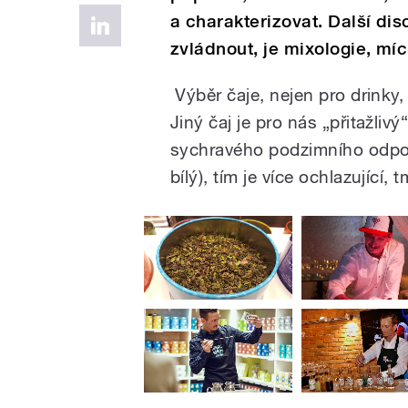
a charakterizovat. Další dis
zvládnout, je mixologie, míc
Výběr čaje, nejen pro drinky, 
Jiný čaj je pro nás „přitažliv
sychravého podzimního odpole
bílý), tím je více ochlazující, 