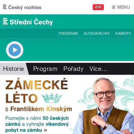
Přejít k hlavnímu obsahu
MENU
ŽIVĚ
PROGRAM
AUDIOARCHIV
KAMERY
Historie
Program
Pořady
Více
…