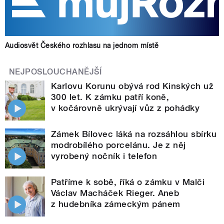
Audiosvět Českého rozhlasu na jednom místě
NEJPOSLOUCHANĚJŠÍ
Karlovu Korunu obývá rod Kinských už
300 let. K zámku patří koně,
v kočárovně ukrývají vůz z pohádky
Zámek Bílovec láká na rozsáhlou sbírku
modrobílého porcelánu. Je z něj
vyrobený nočník i telefon
Patříme k sobě, říká o zámku v Malči
Václav Macháček Rieger. Aneb
z hudebníka zámeckým pánem