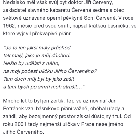
Nedaleko měl však svůj byt doktor Jiří Červený,
zakladatel slavného kabaretu Červená sedma a otec
světově uznávané operní pěvkyně Soni Červené. V roce
1962, měsíc před svou smrtí, napsal krátkou básničku, ve
které vyjevil překvapivé přání:
“Je to jen jaksi malý průchod,
tak malý, jako je můj důchod.
Nešlo by udělati z něho,
na moji počest uličku Jiřího Červeného?
Tam duch můj byl by jako zašit
a tam bych po smrti moh strašit…”
Mnoho let to byl jen žertík. Teprve až novinář Jan
Petránek vzal básníkovo přání vážně, oběhal úřady a
zařídil, aby bezejmenný prostor získal důstojný titul. Od
roku 2001 tedy nejmenší ulička v Praze nese jméno
Jiřího Červeného.