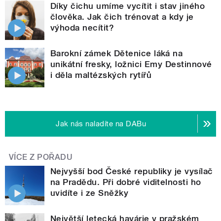
Díky čichu umíme vycítit i stav jiného
člověka. Jak čich trénovat a kdy je
výhoda necítit?
Barokní zámek Dětenice láká na
unikátní fresky, ložnici Emy Destinnové
i děla maltézských rytířů
Jak nás naladíte na DABu
VÍCE Z POŘADU
Nejvyšší bod České republiky je vysílač
na Pradědu. Při dobré viditelnosti ho
uvidíte i ze Sněžky
Největší letecká havárie v pražském