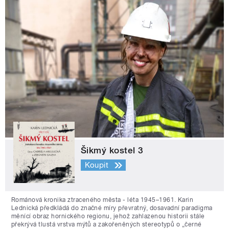
Šikmý kostel 3
Koupit
Románová kronika ztraceného města - léta 1945–1961. Karin
Lednická předkládá do značné míry převratný, dosavadní paradigma
měnící obraz hornického regionu, jehož zahlazenou historii stále
překrývá tlustá vrstva mýtů a zakořeněných stereotypů o „černé