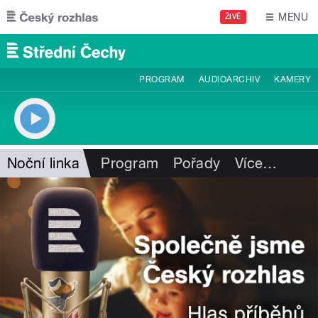
Přejít k hlavnímu obsahu
MENU
ŽIVĚ
PROGRAM
AUDIOARCHIV
KAMERY
Noční linka
Program
Pořady
Více
…