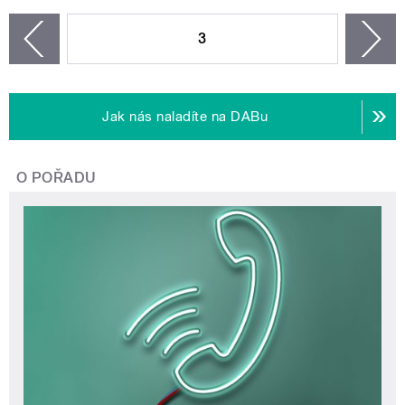
STRÁNKY
3
n
zí
Jak nás naladíte na DABu
O POŘADU