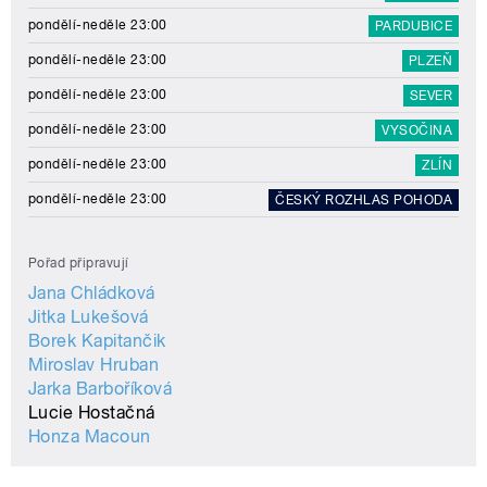
pondělí-neděle 23:00
PARDUBICE
pondělí-neděle 23:00
PLZEŇ
pondělí-neděle 23:00
SEVER
pondělí-neděle 23:00
VYSOČINA
pondělí-neděle 23:00
ZLÍN
pondělí-neděle 23:00
ČESKÝ ROZHLAS POHODA
Pořad připravují
Jana Chládková
Jitka Lukešová
Borek Kapitančik
Miroslav Hruban
Jarka Barboříková
Lucie Hostačná
Honza Macoun