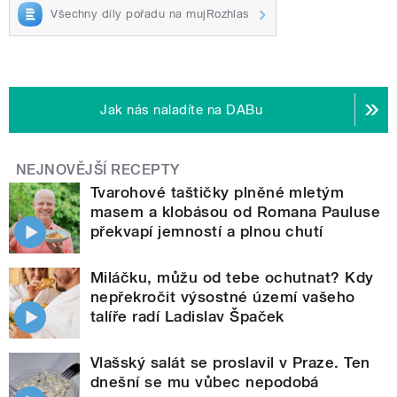
Všechny díly pořadu na mujRozhlas
Jak nás naladíte na DABu
NEJNOVĚJŠÍ RECEPTY
Tvarohové taštičky plněné mletým
masem a klobásou od Romana Pauluse
překvapí jemností a plnou chutí
Miláčku, můžu od tebe ochutnat? Kdy
nepřekročit výsostné území vašeho
talíře radí Ladislav Špaček
Vlašský salát se proslavil v Praze. Ten
dnešní se mu vůbec nepodobá