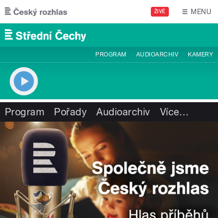
Přejít k hlavnímu obsahu
MENU
ŽIVĚ
PROGRAM
AUDIOARCHIV
KAMERY
Program
Pořady
Audioarchiv
Více
…