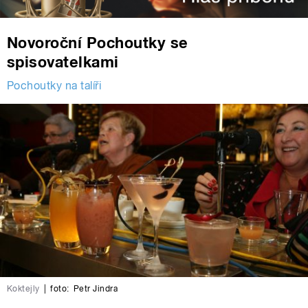
Novoroční Pochoutky se
spisovatelkami
Pochoutky na talíři
Koktejly
|
foto:
Petr Jindra