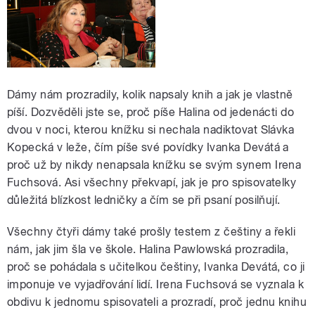
Dámy nám prozradily, kolik napsaly knih a jak je vlastně
píší. Dozvěděli jste se, proč píše Halina od jedenácti do
dvou v noci, kterou knížku si nechala nadiktovat Slávka
Kopecká v leže, čím píše své povídky Ivanka Devátá a
proč už by nikdy nenapsala knížku se svým synem Irena
Fuchsová. Asi všechny překvapí, jak je pro spisovatelky
důležitá blízkost ledničky a čím se při psaní posilňují.
Všechny čtyři dámy také prošly testem z češtiny a řekli
nám, jak jim šla ve škole. Halina Pawlowská prozradila,
proč se pohádala s učitelkou češtiny, Ivanka Devátá, co ji
imponuje ve vyjadřování lidí. Irena Fuchsová se vyznala k
obdivu k jednomu spisovateli a prozradí, proč jednu knihu