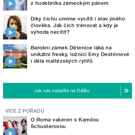
z hudebníka zámeckým pánem
Díky čichu umíme vycítit i stav jiného
člověka. Jak čich trénovat a kdy je
výhoda necítit?
Barokní zámek Dětenice láká na
unikátní fresky, ložnici Emy Destinnové
i děla maltézských rytířů
Jak nás naladíte na DABu
VÍCE Z POŘADU
O Roma vakeren s Kamilou
Schusterovou