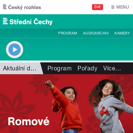
Přejít k hlavnímu obsahu
MENU
ŽIVĚ
PROGRAM
AUDIOARCHIV
KAMERY
Aktuální dění
Program
Pořady
Více
…