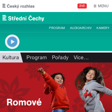
Přejít k hlavnímu obsahu
MENU
ŽIVĚ
PROGRAM
AUDIOARCHIV
KAMERY
Kultura
Program
Pořady
Více
…