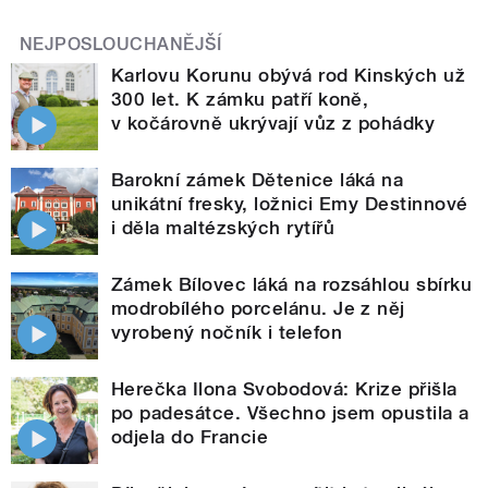
NEJPOSLOUCHANĚJŠÍ
Karlovu Korunu obývá rod Kinských už
300 let. K zámku patří koně,
v kočárovně ukrývají vůz z pohádky
Barokní zámek Dětenice láká na
unikátní fresky, ložnici Emy Destinnové
i děla maltézských rytířů
Zámek Bílovec láká na rozsáhlou sbírku
modrobílého porcelánu. Je z něj
vyrobený nočník i telefon
Herečka Ilona Svobodová: Krize přišla
po padesátce. Všechno jsem opustila a
odjela do Francie