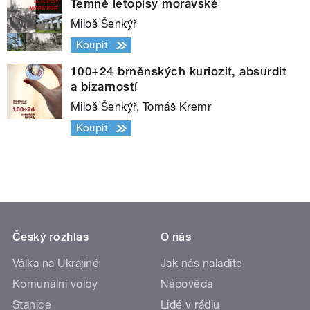
Temné letopisy moravské
Miloš Šenkýř
Koupit
100+24 brněnských kuriozit, absurdit
a bizarností
Miloš Šenkýř, Tomáš Kremr
Koupit
Český rozhlas
O nás
Válka na Ukrajině
Jak nás naladíte
Komunální volby
Nápověda
Stanice
Lidé v rádiu