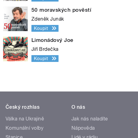
50 moravských pověstí
Zdeněk Junák
Koupit
Limonádový Joe
Jiří Brdečka
Koupit
Český rozhlas
O nás
Válka na Ukrajině
Jak nás naladíte
Komunální volby
Nápověda
Stanice
Lidé v rádiu