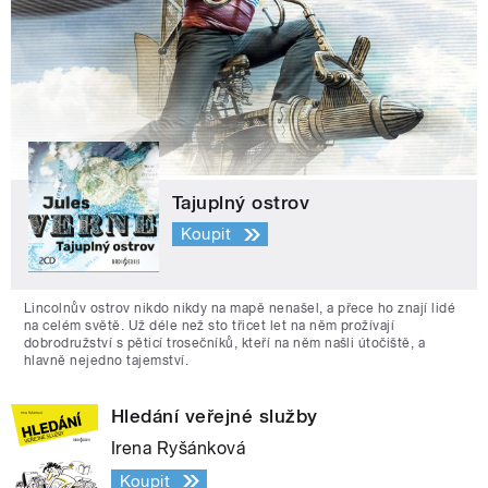
Tajuplný ostrov
Koupit
Lincolnův ostrov nikdo nikdy na mapě nenašel, a přece ho znají lidé
na celém světě. Už déle než sto třicet let na něm prožívají
dobrodružství s pěticí trosečníků, kteří na něm našli útočiště, a
hlavně nejedno tajemství.
Hledání veřejné služby
Irena Ryšánková
Koupit