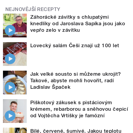
NEJNOVĚJŠÍ RECEPTY
Záhorácké závitky s chlupatými
knedlíky od Jaroslava Sapíka jsou jako
vepřo zelo v závitku
Lovecký salám Češi znají už 100 let
Jak velké sousto si můžeme ukrojit?
Takové, abyste mohli hovořit, radí
Ladislav Špaček
Piškotový zákusek s pistáciovým
krémem, rebarborou a sněhovou čepicí
od Vojtěcha Vrtišky je famózní
Bílé, červené, šumivé. Jakou teplotu