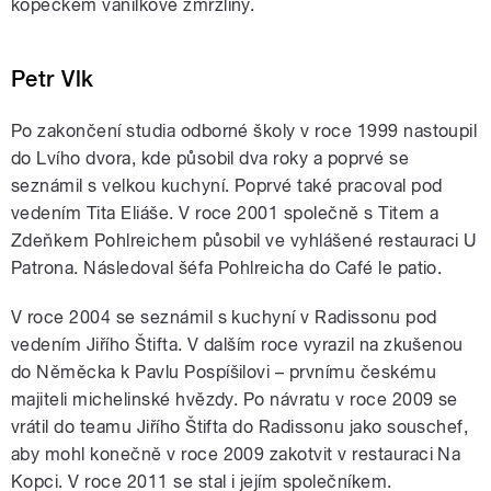
kopečkem vanilkové zmrzliny.
Petr Vlk
Po zakončení studia odborné školy v roce 1999 nastoupil
do Lvího dvora, kde působil dva roky a poprvé se
seznámil s velkou kuchyní. Poprvé také pracoval pod
vedením Tita Eliáše. V roce 2001 společně s Titem a
Zdeňkem Pohlreichem působil ve vyhlášené restauraci U
Patrona. Následoval šéfa Pohlreicha do Café le patio.
V roce 2004 se seznámil s kuchyní v Radissonu pod
vedením Jiřího Štifta. V dalším roce vyrazil na zkušenou
do Něměcka k Pavlu Pospíšilovi – prvnímu českému
majiteli michelinské hvězdy. Po návratu v roce 2009 se
vrátil do teamu Jiřího Štifta do Radissonu jako souschef,
aby mohl konečně v roce 2009 zakotvit v restauraci Na
Kopci. V roce 2011 se stal i jejím společníkem.