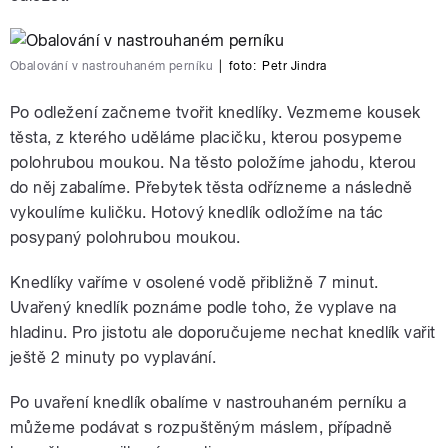
Obalování v nastrouhaném perníku
|
foto:
Petr Jindra
Po odležení začneme tvořit knedlíky. Vezmeme kousek
těsta, z kterého uděláme placičku, kterou posypeme
polohrubou moukou. Na těsto položíme jahodu, kterou
do něj zabalíme. Přebytek těsta odřízneme a následně
vykoulíme kuličku. Hotový knedlík odložíme na tác
posypaný polohrubou moukou.
Knedlíky vaříme v osolené vodě přibližně 7 minut.
Uvařený knedlík poznáme podle toho, že vyplave na
hladinu. Pro jistotu ale doporučujeme nechat knedlík vařit
ještě 2 minuty po vyplavání.
Po uvaření knedlík obalíme v nastrouhaném perníku a
můžeme podávat s rozpuštěným máslem, případně