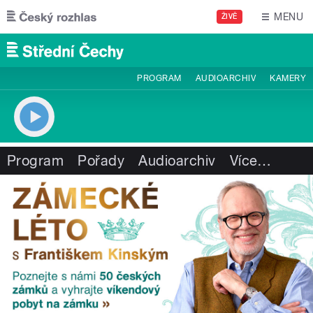
Přejít k hlavnímu obsahu
MENU
ŽIVĚ
PROGRAM
AUDIOARCHIV
KAMERY
Program
Pořady
Audioarchiv
Více
…