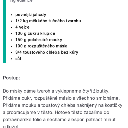
Ingredience
pevnější jahody
1/2 kg měkkého tučného tvarohu
4 vejce
100 g cukru krupice
150 g polohrubé mouky
100 g rozpuštěného másla
3/4 toustového chleba bez kůry
sůl
Postup:
Do misky dáme tvaroh a vyklepneme čtyři žloutky.
Přidáme cukr, rozpuštěné máslo a všechno smícháme.
Přidáme mouku a toustový chleba nakrájený na kostičky
a propracujeme v těsto. Hotové těsto zabalíme do
potravinářské fólie a necháme alespoň patnáct minut
odležet.