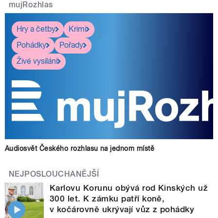
mujRozhlas
Hry a četby
Krimi
Pohádky
Pořady
Živé vysílání
Audiosvět Českého rozhlasu na jednom místě
NEJPOSLOUCHANĚJŠÍ
Karlovu Korunu obývá rod Kinských už
300 let. K zámku patří koně,
v kočárovně ukrývají vůz z pohádky