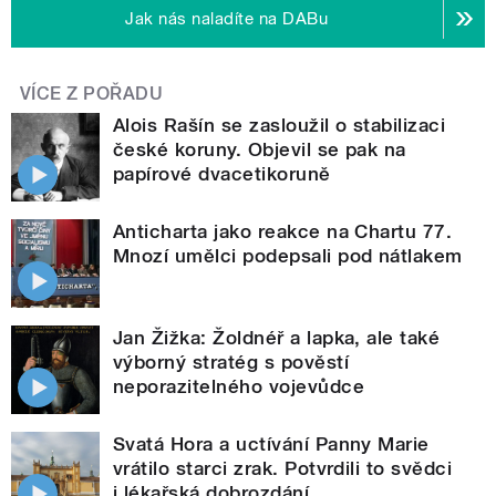
Jak nás naladíte na DABu
VÍCE Z POŘADU
Alois Rašín se zasloužil o stabilizaci
české koruny. Objevil se pak na
papírové dvacetikoruně
Anticharta jako reakce na Chartu 77.
Mnozí umělci podepsali pod nátlakem
Jan Žižka: Žoldnéř a lapka, ale také
výborný stratég s pověstí
neporazitelného vojevůdce
Svatá Hora a uctívání Panny Marie
vrátilo starci zrak. Potvrdili to svědci
i lékařská dobrozdání