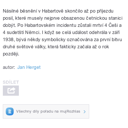
Násilné běsnění v Habartově skončilo až po příjezdu
posil, které musely nejprve obsazenou četnickou stanici
dobýt. Po Habartovském incidentu zůstali mrtví 4 Češi a
4 sudetští Němci. I když se celá událost odehrála v září
1938, bývá někdy symbolicky označována za první bitvu
druhé světové války, která fakticky začala až o rok
později.
autor:
Jan Herget
Všechny díly pořadu na mujRozhlas