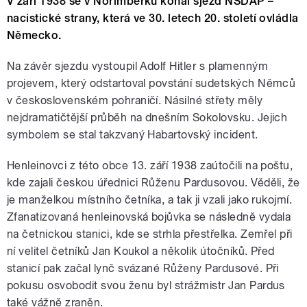
V září 1938 se v Norimberku konal sjezd NSDAP –
nacistické strany, která ve 30. letech 20. století ovládla
Německo.
Na závěr sjezdu vystoupil Adolf Hitler s plamenným
projevem, který odstartoval povstání sudetských Němců
v československém pohraničí. Násilné střety měly
nejdramatičtější průběh na dnešním Sokolovsku. Jejich
symbolem se stal takzvaný Habartovský incident.
Henleinovci z této obce 13. září 1938 zaútočili na poštu,
kde zajali českou úřednici Růženu Pardusovou. Věděli, že
je manželkou místního četníka, a tak ji vzali jako rukojmí.
Zfanatizovaná henleinovská bojůvka se následně vydala
na četnickou stanici, kde se strhla přestřelka. Zemřel při
ní velitel četníků Jan Koukol a několik útočníků. Před
stanicí pak začal lynč svázané Růženy Pardusové. Při
pokusu osvobodit svou ženu byl strážmistr Jan Pardus
také vážně zraněn.