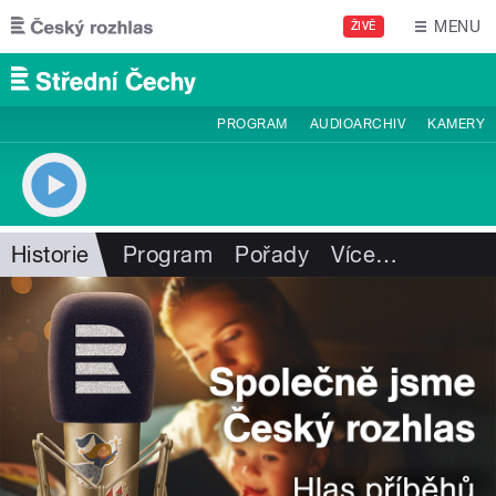
Přejít k hlavnímu obsahu
MENU
ŽIVĚ
PROGRAM
AUDIOARCHIV
KAMERY
Historie
Program
Pořady
Více
…