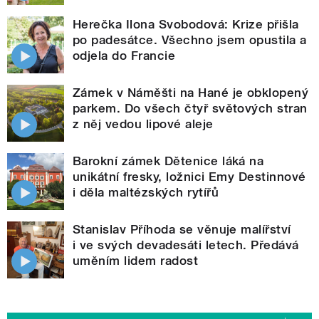
Herečka Ilona Svobodová: Krize přišla
po padesátce. Všechno jsem opustila a
odjela do Francie
Zámek v Náměšti na Hané je obklopený
parkem. Do všech čtyř světových stran
z něj vedou lipové aleje
Barokní zámek Dětenice láká na
unikátní fresky, ložnici Emy Destinnové
i děla maltézských rytířů
Stanislav Příhoda se věnuje malířství
i ve svých devadesáti letech. Předává
uměním lidem radost